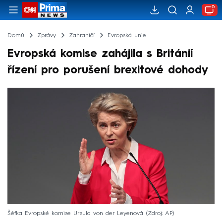
Domů
Zprávy
Zahraničí
Evropská unie
Evropská komise zahájila s Británií
řízení pro porušení brexitové dohody
Šéfka Evropské komise Ursula von der Leyenová
Zdroj: AP