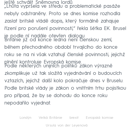
ještě schválit Sněmovna lordů.
„Lhůta vypršela ve středu a problematické pasáže
nebyly odstraněny. Proto se dnes komise rozhodla
zaslat britské vládě dopis, který formálně zahajuje
řízení pro porušení povinností,“ řekla šéfka EK. Brusel
je podle ní nadále otevřen dialogu.
Británie již od konce ledna není členskou zemí,
během přechodného období trvajícího do konce
roku se na ni však vztahují členské povinnosti, jejichž
plnění kontroluje Evropská komise.
Podle některých unijních politiků zákon výrazně
zkomplikuje už tak složitá vyjednávání o budoucích
vztazích, jejichž další kolo pokračuje dnes v Bruselu.
Podle britské vlády je zákon o vnitřním trhu pojistkou
pro případ, že by se dohodu do konce roku
nepodařilo vyjednat.
Londýn
Velká Británie
brexit
Evropská komise
Ursula von der Leyenová