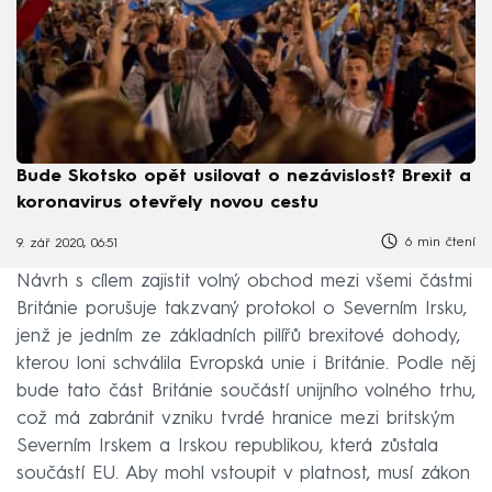
Bude Skotsko opět usilovat o nezávislost? Brexit a
koronavirus otevřely novou cestu
6 min čtení
9. zář 2020, 06:51
Návrh s cílem zajistit volný obchod mezi všemi částmi
Británie porušuje takzvaný protokol o Severním Irsku,
jenž je jedním ze základních pilířů brexitové dohody,
kterou loni schválila Evropská unie i Británie. Podle něj
bude tato část Británie součástí unijního volného trhu,
což má zabránit vzniku tvrdé hranice mezi britským
Severním Irskem a Irskou republikou, která zůstala
součástí EU. Aby mohl vstoupit v platnost, musí zákon