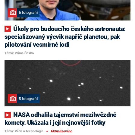
6 fotografií
Úkoly pro budoucího českého astronauta:
specializovaný výcvik napříč planetou, pak
pilotování vesmírné lodi
Téma: Prima Česko
5 fotografií
NASA odhalila tajemství mezihvězdné
komety. Ukázala i její nejnovější fotky
Téma: Věda a technologie
Aktualizováno
■