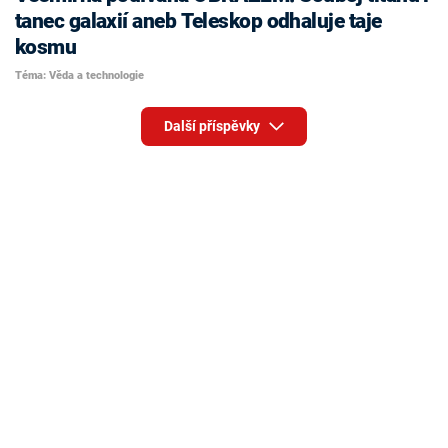
tanec galaxií aneb Teleskop odhaluje taje
kosmu
Téma: Věda a technologie
Další příspěvky