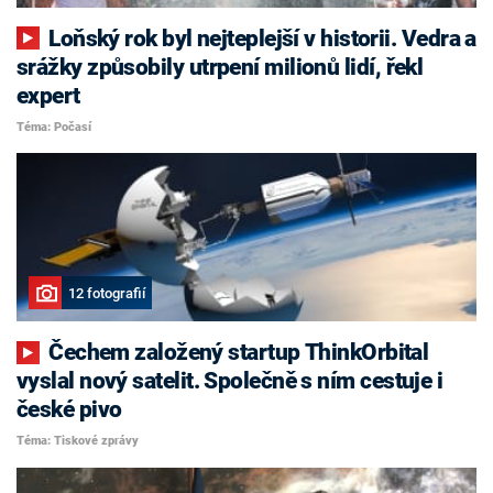
Loňský rok byl nejteplejší v historii. Vedra a
srážky způsobily utrpení milionů lidí, řekl
expert
Téma: Počasí
12 fotografií
Čechem založený startup ThinkOrbital
vyslal nový satelit. Společně s ním cestuje i
české pivo
Téma: Tiskové zprávy