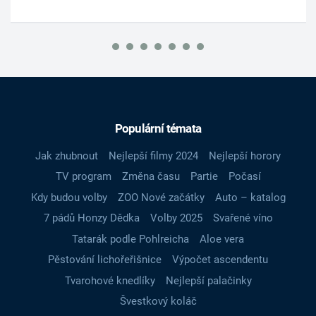
Populární témata
Jak zhubnout
Nejlepší filmy 2024
Nejlepší horory
TV program
Změna času
Partie
Počasí
Kdy budou volby
ZOO Nové začátky
Auto – katalog
7 pádů Honzy Dědka
Volby 2025
Svařené víno
Tatarák podle Pohlreicha
Aloe vera
Pěstování lichořeřišnice
Výpočet ascendentu
Tvarohové knedlíky
Nejlepší palačinky
Švestkový koláč