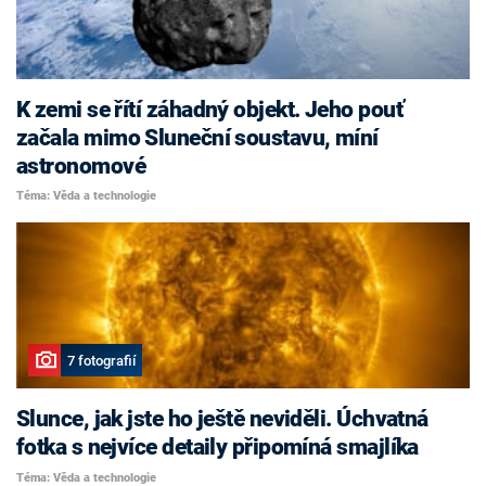
K zemi se řítí záhadný objekt. Jeho pouť
začala mimo Sluneční soustavu, míní
astronomové
Téma: Věda a technologie
7 fotografií
Slunce, jak jste ho ještě neviděli. Úchvatná
fotka s nejvíce detaily připomíná smajlíka
Téma: Věda a technologie