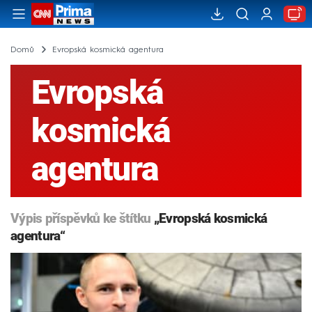
Domů
Evropská kosmická agentura
Evropská
kosmická
agentura
Výpis příspěvků ke štítku
„Evropská kosmická
agentura“