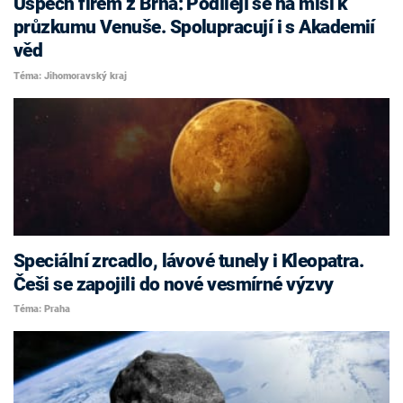
Úspěch firem z Brna: Podílejí se na misi k
průzkumu Venuše. Spolupracují i s Akademií
věd
Téma: Jihomoravský kraj
Speciální zrcadlo, lávové tunely i Kleopatra.
Češi se zapojili do nové vesmírné výzvy
Téma: Praha