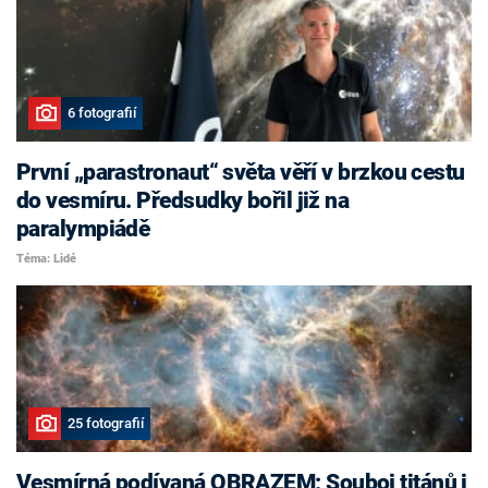
6 fotografií
První „parastronaut“ světa věří v brzkou cestu
do vesmíru. Předsudky bořil již na
paralympiádě
Téma: Lidé
25 fotografií
Vesmírná podívaná OBRAZEM: Souboj titánů i