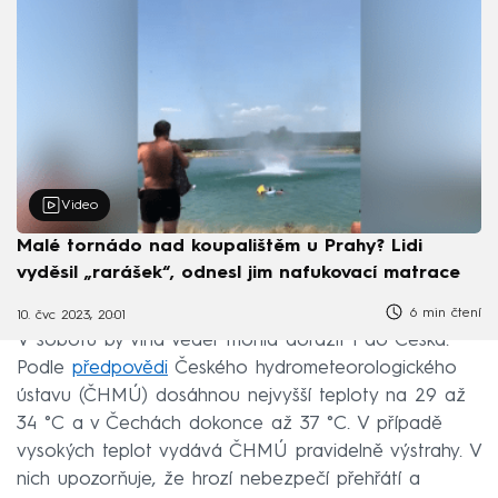
Video
Malé tornádo nad koupalištěm u Prahy? Lidi
vyděsil „rarášek“, odnesl jim nafukovací matrace
6 min čtení
10. čvc 2023, 20:01
V sobotu by vlna veder mohla dorazit i do Česka.
Podle
předpovědi
Českého hydrometeorologického
ústavu (ČHMÚ) dosáhnou nejvyšší teploty na 29 až
34 °C a v Čechách dokonce až 37 °C. V případě
vysokých teplot vydává ČHMÚ pravidelně výstrahy. V
nich upozorňuje, že hrozí nebezpečí přehřátí a