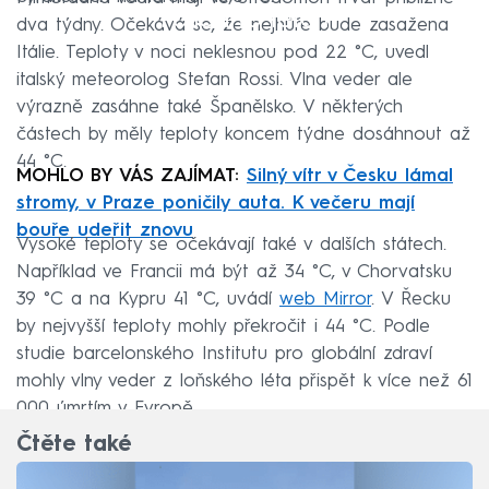
Failed to fetch
dva týdny. Očekává se, že nejhůře bude zasažena
Itálie. Teploty v noci neklesnou pod 22 °C, uvedl
italský meteorolog Stefan Rossi. Vlna veder ale
výrazně zasáhne také Španělsko. V některých
částech by měly teploty koncem týdne dosáhnout až
44 °C.
MOHLO BY VÁS ZAJÍMAT:
Silný vítr v Česku lámal
stromy, v Praze poničily auta. K večeru mají
bouře udeřit znovu
Vysoké teploty se očekávají také v dalších státech.
Například ve Francii má být až 34 °C, v Chorvatsku
39 °C a na Kypru 41 °C, uvádí
web Mirror
. V Řecku
by nejvyšší teploty mohly překročit i 44 °C. Podle
studie barcelonského Institutu pro globální zdraví
mohly vlny veder z loňského léta přispět k více než 61
000 úmrtím v Evropě.
Čtěte také