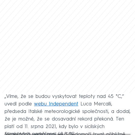
„Víme, že se budou vyskytovat teploty nad 45 °C,“
uvedl podle
webu Independent
Luca Mercalli,
předseda Italské meteorologické společnosti, a dodal,
že je možné, že se dosavadní rekord překoná. Ten
platí od 11. srpna 2021, kdy bylo v sicilských
Syrakusách naměřeno 48,8 °C.
Mimořádná vedra mají ve Středomoří trvat přibližně