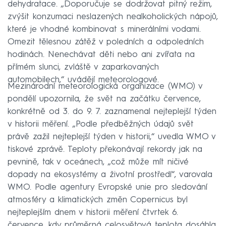
dehydratace. „Doporučuje se dodržovat pitný režim,
zvýšit konzumaci neslazených nealkoholických nápojů,
které je vhodné kombinovat s minerálními vodami.
Omezit tělesnou zátěž v poledních a odpoledních
hodinách. Nenechávat děti nebo ani zvířata na
přímém slunci, zvláště v zaparkovaných
automobilech,“ uvádějí meteorologové.
Mezinárodní meteorologická organizace (WMO) v
pondělí upozornila, že svět na začátku července,
konkrétně od 3. do 9. 7. zaznamenal nejteplejší týden
v historii měření. „Podle předběžných údajů svět
právě zažil nejteplejší týden v historii,“ uvedla WMO v
tiskové zprávě. Teploty překonávají rekordy jak na
pevnině, tak v oceánech, „což může mít ničivé
dopady na ekosystémy a životní prostředí“, varovala
WMO. Podle agentury Evropské unie pro sledování
atmosféry a klimatických změn Copernicus byl
nejteplejším dnem v historii měření čtvrtek 6.
července, kdy průměrná celosvětová teplota dosáhla