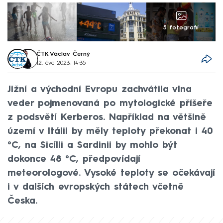
5 fotografií
ČTK
,
Václav Černý
12. čvc 2023, 14:35
Jižní a východní Evropu zachvátila vlna
veder pojmenovaná po mytologické příšeře
z podsvětí Kerberos. Například na většině
území v Itálii by měly teploty překonat i 40
°C, na Sicílii a Sardinii by mohlo být
dokonce 48 °C, předpovídají
meteorologové. Vysoké teploty se očekávají
i v dalších evropských státech včetně
Česka.