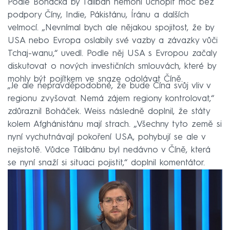
Podle Boháčka by Tálibán nemohl uchopit moc bez
podpory Číny, Indie, Pákistánu, Íránu a dalších
velmocí. „Nevnímal bych ale nějakou spojitost, že by
USA nebo Evropa oslabily své vazby a závazky vůči
Tchaj-wanu,“ uvedl. Podle něj USA s Evropou začaly
diskutovat o nových investičních smlouvách, které by
mohly být pojítkem ve snaze odolávat Číně.
„Je ale nepravděpodobné, že bude Čína svůj vliv v
regionu zvyšovat. Nemá zájem regiony kontrolovat,“
zdůraznil Boháček. Weiss následně doplnil, že státy
kolem Afghánistánu mají strach. „Všechny tyto země si
nyní vychutnávají pokoření USA, pohybují se ale v
nejistotě. Vůdce Tálibánu byl nedávno v Číně, která
se nyní snaží si situaci pojistit,“ doplnil komentátor.