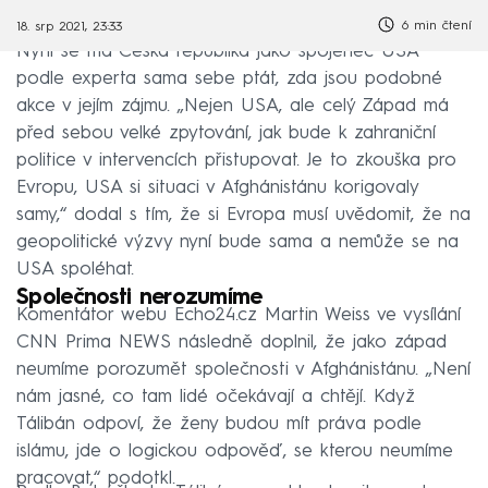
6 min čtení
18. srp 2021, 23:33
Nyní se má Česká republika jako spojenec USA
podle experta sama sebe ptát, zda jsou podobné
akce v jejím zájmu. „Nejen USA, ale celý Západ má
před sebou velké zpytování, jak bude k zahraniční
politice v intervencích přistupovat. Je to zkouška pro
Evropu, USA si situaci v Afghánistánu korigovaly
samy,“ dodal s tím, že si Evropa musí uvědomit, že na
geopolitické výzvy nyní bude sama a nemůže se na
USA spoléhat.
Společnosti nerozumíme
Komentátor webu Echo24.cz Martin Weiss ve vysílání
CNN Prima NEWS následně doplnil, že jako západ
neumíme porozumět společnosti v Afghánistánu. „Není
nám jasné, co tam lidé očekávají a chtějí. Když
Tálibán odpoví, že ženy budou mít práva podle
islámu, jde o logickou odpověď, se kterou neumíme
pracovat,“ podotkl.