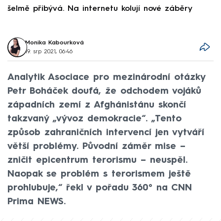
šelmě přibývá. Na internetu kolují nové záběry
d
Monika Kabourková
19. srp 2021, 06:46
Analytik Asociace pro mezinárodní otázky
Petr Boháček doufá, že odchodem vojáků
západních zemí z Afghánistánu skončí
takzvaný „vývoz demokracie“. „Tento
způsob zahraničních intervencí jen vytváří
větší problémy. Původní záměr mise –
zničit epicentrum terorismu – neuspěl.
Naopak se problém s terorismem ještě
prohlubuje,“ řekl v pořadu 360° na CNN
Prima NEWS.