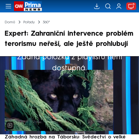
Domů
Pořady
360°
Expert: Zahraniční intervence problém
terorismu neřeší, ale ještě prohlubují
Žádná položka z playlistu není
Výběr redakce
dostupná.
Záhadná hrozba na Táborsku: Svědectví o velké
S