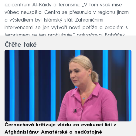
epicentrum Al-Káidy a terorismu. „V tom však mise
vůbec neuspěla. Centra se přesunula v regionu jinam
a výsledkem byl Islámský stát. Zahraničními
intervencemi se jen vytvoří nové potíže a problém s
terorismem se jen prohlubuje,“ pokračoval Boháček.
Čtěte také
Černochová kritizuje vládu za evakuaci lidí z
Afghánistánu: Amatérské a nedůstojné