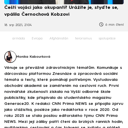
Čeští vojáci jako okupanti? Urážíte je, styďte se,
vpálila Černochová Kobzovi
6 min čtení
18. srp 2021, 21:04
armáda
Evropa
Afghánistán
terorismus
spolupráce
Monika Kabourková
Věnuje se převážně zdravotnickým tématům. Komunikuje s
dárcovskou platformou Znesnáze a zpracovává sociální
témata a texty, které pomáhají potřebným. Vystudovala
obchodní akademii se zaměřením na cestovní ruch. První
novinářské zkušenosti získala na Vyšší odborné škole
publicistiky, kde přispívala do studentského magazínu
Generace20. K redakci CNN Prima NEWS se připojila zprvu
jako stážistka, posléze jako redaktorka v roce 2020. Od
roku 2025 se stala posilou editorského týmu CNN Prima
NEWS. Mezi její záliby patří čtení do brzkých ranních hodin,
multitasking, cestování a čas trávený se zvířaty a přáteli.