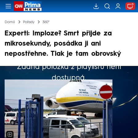
Domů
Pořady
360°
Experti: Imploze? Smrt přijde za
mikrosekundy, posádka ji ani
nepostřehne. Tlak je tam obrovský
Žádná položka z playlistu není
Výběr redakce
dostupná.