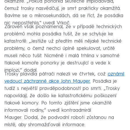
okamžitě. „Pokud ponorka skutečně implodovala,
čemuž trosky nasvědčují, je smrt prakticky okamžitá.
Bavíme se o mikrosekundách, dá se říct, že posádka
nic nepostřehla,“ uvedl Vrkoč.
Zároveň však poznamenal, že v případě technických
problémů mohla posádka tušit, že se schyluje ke
katastrofě. „Jestliže už předtím měli nějaké technické
problémy, o čemž nechci úplně spekulovat, určitě
museli něco tušit. Nicméně i malá trhlina v samotné
tlakové komoře ponorky je destruující a vede k
implozi,“ dodal.
Trosky plavidla pátrači nalezli ve čtvrtek, což
oznámil
vedoucí záchranné akce John Mauger.
Posádka je
tudíž s největší pravděpodobností po smrti. „Trosky
napovídají, že došlo ke katastrofickému poškození
tlakové komory. Po tomto zjištění jsme okamžitě
informovali rodiny,“ uvedl kontraadmirál
Mauger. Dodal, že podvodní roboti zůstanou na
místě, aby shromažďovali informace.