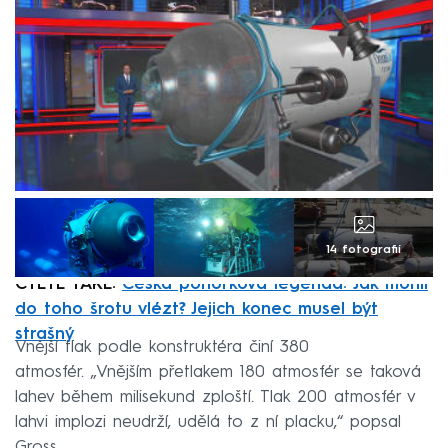
14 fotografií
ČTĚTE TAKÉ:
Česká ponorková legenda: Jak mohli
do toho šrotu vlézt? Jejich konec musel být
strašný
Vnější tlak podle konstruktéra činí 380
atmosfér. „Vnějším přetlakem 180 atmosfér se taková
lahev během milisekund zploští. Tlak 200 atmosfér v
lahvi implozi neudrží, udělá to z ní placku,“ popsal
Gross.