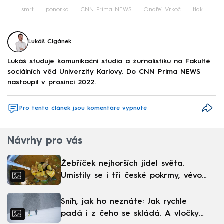
smrt
ponorka
CNN Prima NEWS
Ondřej Vrkoč
tlak
Lukáš Cigánek
Lukáš studuje komunikační studia a žurnalistiku na Fakultě
sociálních věd Univerzity Karlovy. Do CNN Prima NEWS
nastoupil v prosinci 2022.
Pro tento článek jsou komentáře vypnuté
Návrhy pro vás
Žebříček nejhorších jídel světa.
Umístily se i tři české pokrmy, vévodí
skandinávská kuchyně
Sníh, jak ho neznáte: Jak rychle
padá i z čeho se skládá. A vločky