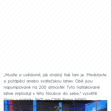
„Musíte si uvědomit, jak strašný tlak tam je. Představte
si potápěcí anebo svářečskou lahev. Obě jsou
napumpované na 200 atmosfér. Tyto natlakované
lahve implodují v této hloubce do sebe,“ vysvětlil
Gross v pořadu 360° na CNN Prima NEWS.