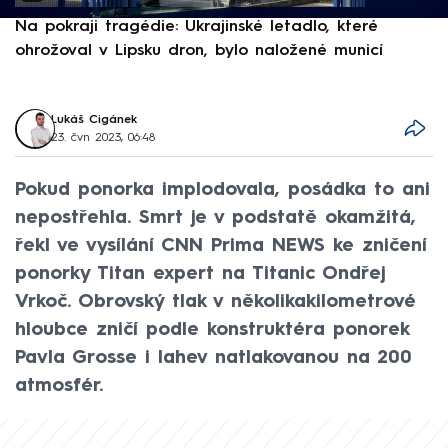
Na pokraji tragédie: Ukrajinské letadlo, které
P
ohrožoval v Lipsku dron, bylo naložené municí
e
Lukáš Cigánek
23. čvn 2023, 06:48
Pokud ponorka implodovala, posádka to ani
nepostřehla. Smrt je v podstatě okamžitá,
řekl ve vysílání CNN Prima NEWS ke zničení
ponorky Titan expert na Titanic Ondřej
Vrkoč. Obrovský tlak v několikakilometrové
hloubce zničí podle konstruktéra ponorek
Pavla Grosse i lahev natlakovanou na 200
atmosfér.