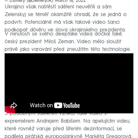
— D.Emery (@DemeryUK)
March 16, 2022
Ukrajinci však naštěstí sdělení neuvěřili a sám
Zelenskyj se téměř okamžitě ohradil, že se jedná o
podvrh. Potenciálně má však takové video šanci
podkopat důvěru ve slova ukrajinského prezidenta.
V minulosti se svého deepfake videa dočkal také
český prezident Miloš Zeman. Video mělo sloužit
právě jako varování před zneužitím této technologie.
S podobným sdělením vzniklo také video s
expremiérem Andrejem Babišem. Na apelujícím videu,
které rovněž varuje před šířením dezinformací, se
podílela pirátská europoslankyně Markéta Gregorová.