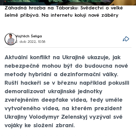
Záhadná hrozba na Táborsku: Svědectví o velké
S
šelmě přibývá. Na internetu kolují nové záběry
d
Vojtěch Šeliga
2. dub 2022, 10:58
Aktuální konflikt na Ukrajině ukazuje, jak
nebezpečné mohou být do budoucna nové
metody hybridní a dezinformační války.
Ruští hackeři se v březnu například pokusili
demoralizovat ukrajinské jednotky
zveřejněním deepfake videa, tedy uměle
vytvořeného videa, na kterém prezident
Ukrajiny Volodymyr Zelenskyj vyzýval své
vojáky ke složení zbraní.