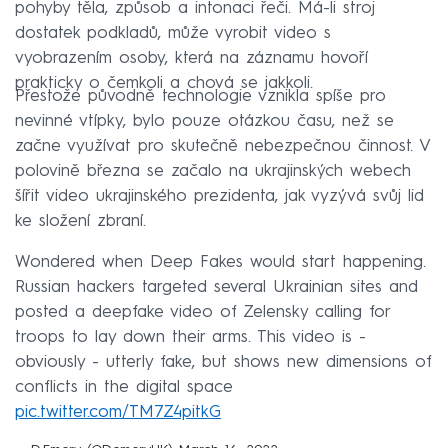
pohyby těla, způsob a intonaci řeči. Má-li stroj
dostatek podkladů, může vyrobit video s
vyobrazením osoby, která na záznamu hovoří
prakticky o čemkoli a chová se jakkoli.
Přestože původně technologie vznikla spíše pro
nevinné vtípky, bylo pouze otázkou času, než se
začne využívat pro skutečně nebezpečnou činnost. V
polovině března se začalo na ukrajinských webech
šířit video ukrajinského prezidenta, jak vyzývá svůj lid
ke složení zbraní.
Wondered when Deep Fakes would start happening.
Russian hackers targeted several Ukrainian sites and
posted a deepfake video of Zelensky calling for
troops to lay down their arms. This video is -
obviously - utterly fake, but shows new dimensions of
conflicts in the digital space
pic.twitter.com/TM7Z4pitkG