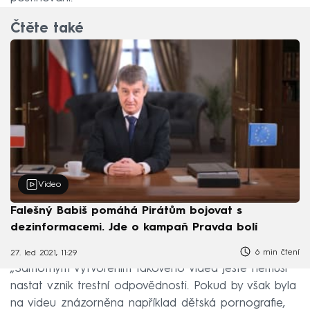
Čtěte také
Video
Falešný Babiš pomáhá Pirátům bojovat s
dezinformacemi. Jde o kampaň Pravda bolí
6 min čtení
27. led 2021, 11:29
„Samotným vytvořením takového videa ještě nemusí
nastat vznik trestní odpovědnosti. Pokud by však byla
na videu znázorněna například dětská pornografie,