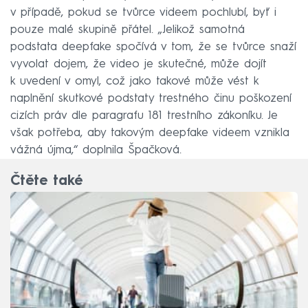
v případě, pokud se tvůrce videem pochlubí, byť i
pouze malé skupině přátel. „Jelikož samotná
podstata deepfake spočívá v tom, že se tvůrce snaží
vyvolat dojem, že video je skutečné, může dojít
k uvedení v omyl, což jako takové může vést k
naplnění skutkové podstaty trestného činu poškození
cizích práv dle paragrafu 181 trestního zákoníku. Je
však potřeba, aby takovým deepfake videem vznikla
vážná újma,“ doplnila Špačková.
Čtěte také