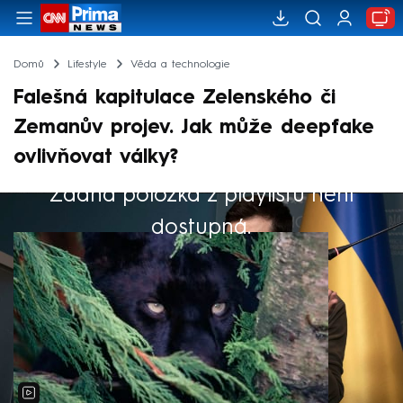
Domů
Lifestyle
Věda a technologie
Falešná kapitulace Zelenského či
Zemanův projev. Jak může deepfake
ovlivňovat války?
Žádná položka z playlistu není
Výběr redakce
dostupná.