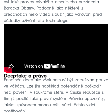
byl také proslov bývalého amerického prezidenta
Baracka Obamy. Podobně jako některé z
předchozích mělo video sloužit jako varování před
důsledky užívání této technologie.
Deepfake a právo
Fenomén deepfake však nemusí být zneužíván pouze
ve válkách. Lze jím například potenciálně poškodit
něčí pověst i v soukromé sféře. V České republice s
tím již počítá také právní systém. Právníci upozorňují,
jakým způsobem mohou být tvůrci těchto videí
postihováni.