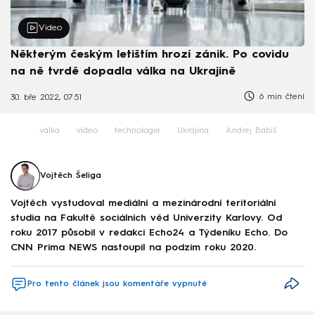
Video
Některým českým letištím hrozí zánik. Po covidu
na ně tvrdě dopadla válka na Ukrajině
6 min čtení
30. bře 2022, 07:51
válka
video
technologie
Ukrajina
Andrej Babiš
Vojtěch Šeliga
Vojtěch vystudoval mediální a mezinárodní teritoriální
studia na Fakultě sociálních věd Univerzity Karlovy. Od
roku 2017 působil v redakci Echo24 a Týdeníku Echo. Do
CNN Prima NEWS nastoupil na podzim roku 2020.
Pro tento článek jsou komentáře vypnuté