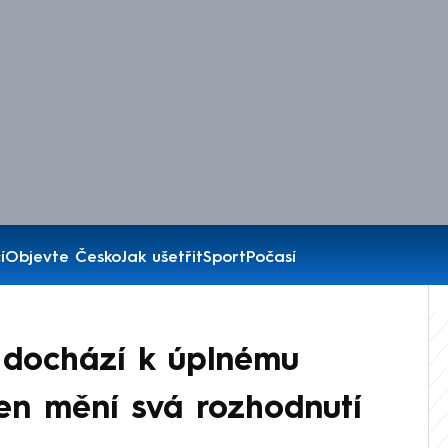
í
Objevte Česko
Jak ušetřit
Sport
Počasí
y dochází k úplnému
en mění svá rozhodnutí