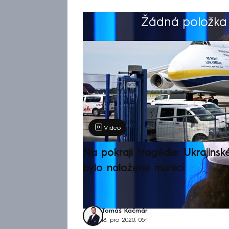
Žádná položka z
Výběr redakce
Video
Na pokraji tragédie: Ukrajinsk
bylo naložené municí
Tomáš Kačmár
18. pro 2020, 05:11