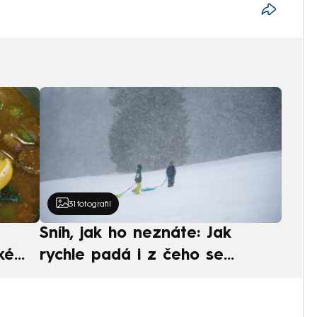
31
fotografií
Sníh, jak ho neznáte: Jak
ké
rychle padá i z čeho se
ská
skládá. A vločky nejsou bílé