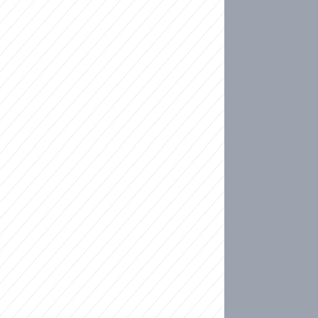
ideo
kat migranty do Česka? Sami by odešli, tvrdí exp
ické sebevraždě