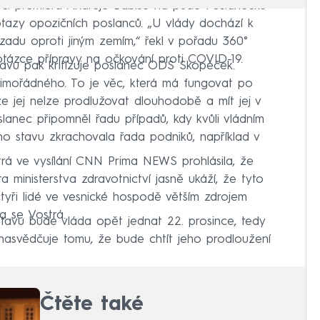
eči premiéra Andreje Babiše na půdě Poslanecké
tazy opozičních poslanců. „U vlády dochází k
zadu oproti jiným zemím,“ řekl v pořadu 360°
otázce přípravy na očkování proti COVID-19.
avu pak kritizuje poslanec ODS Skopeček.
imořádného. To je věc, která má fungovat po
že jej nelze prodlužovat dlouhodobě a mít jej v
lanec připomněl řadu případů, kdy kvůli vládním
o stavu zkrachovala řada podniků, například v
rá ve vysílání CNN Prima NEWS prohlásila, že
 ministerstva zdravotnictví jasně ukáží, že tyto
tyři lidé ve vesnické hospodě větším zdrojem
a se Vostrá.
avu bude vláda opět jednat 22. prosince, tedy
nasvědčuje tomu, že bude chtít jeho prodloužení
Čtěte také