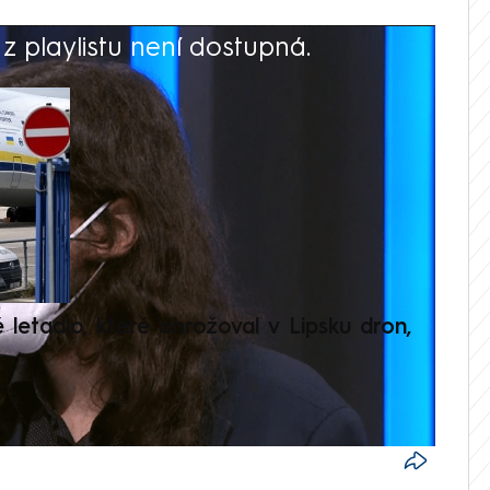
 playlistu není dostupná.
V
é letadlo, které ohrožoval v Lipsku dron,
Přilá
polit