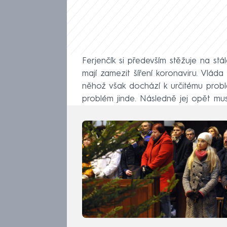
Ferjenčík si především stěžuje na stá
mají zamezit šíření koronaviru. Vláda
něhož však dochází k určitému probl
problém jinde. Následně jej opět mus