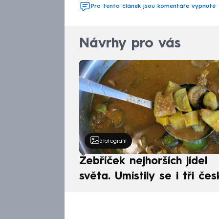
Pro tento článek jsou komentáře vypnuté
Návrhy pro vás
5
fotografií
Žebříček nejhorších jídel
světa. Umístily se i tři čes
pokrmy, vévodí skandináv
kuchyně