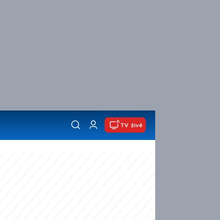
TV živě