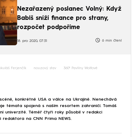
Nezařazený poslanec Volný: Když
Babiš sníží finance pro strany,
rozpočet podpoříme
6 min čtení
18. pro 2020, 07:31
ikuláš Ferjenčík
nouzový stav
360⁰ Pavlíny Wolfové
 scéně, konkrétně USA a válce na Ukrajině. Nenechává
uje témata spojená s naším resortem zahraničí. Tomáš
í univerzitě. Téměř čtyři roky působil v redakci
ici redaktora na CNN Prima NEWS.