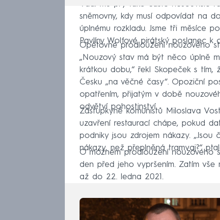
Vadí mu prý také časté nesouvislé ř
sněmovny, kdy musí odpovídat na do
úplnému rozkladu. Jsme tři měsíce po
Pavlíny Wolfové pirátský poslanec k 
Opětovné prodloužení nouzového st
„Nouzový stav má být něco úplně m
krátkou dobu,“ řekl Skopeček s tím, 
Česku „na věčné časy“. Opoziční pos
opatřením, přijatým v době nouzovéh
odvětví pohostinství.
Zástupkyně komunistů Miloslava Vost
uzavření restaurací chápe, pokud data
podniky jsou zdrojem nákazy. „Jsou č
nákazy, než přeplněná tramvaj?“ ptal
O možném prodloužení nouzového st
den před jeho vypršením. Zatím vše 
až do 22. ledna 2021.