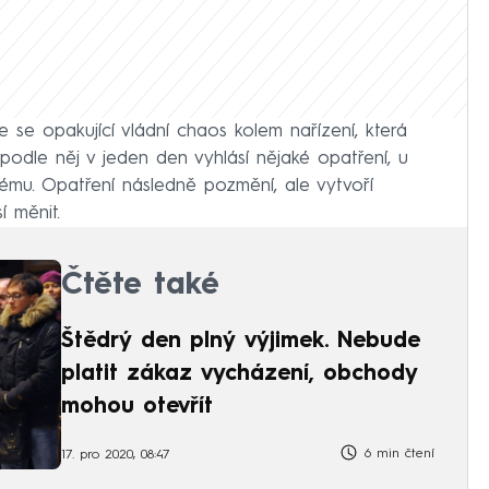
le se opakující vládní chaos kolem nařízení, která
 podle něj v jeden den vyhlásí nějaké opatření, u
ému. Opatření následně pozmění, ale vytvoří
í měnit.
Čtěte také
Štědrý den plný výjimek. Nebude
platit zákaz vycházení, obchody
mohou otevřít
6 min čtení
17. pro 2020, 08:47