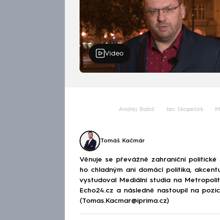
Video
Andrej Babiš
Jan Skopeček
M
Tomáš Kačmár
Věnuje se převážně zahraniční politické
ho chladným ani domácí politika, akcent
vystudoval Mediální studia na Metropolitn
Echo24.cz a následně nastoupil na poz
(Tomas.Kacmar@iprima.cz)