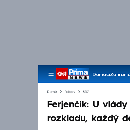
Domácí
Zahranič
Pořady
Domů
Pořady
360°
Ferjenčík: U vlád
rozkladu, každý d