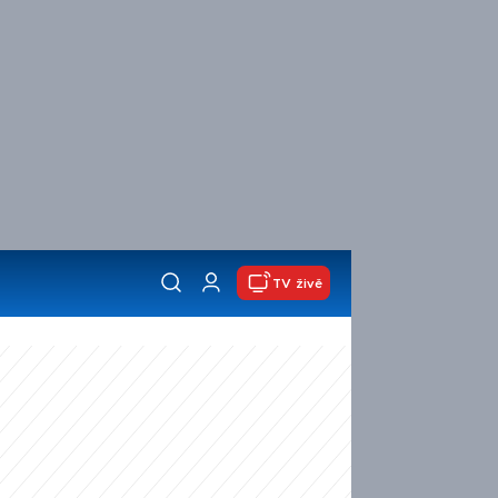
TV živě