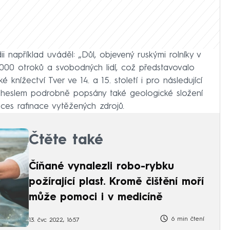
 například uváděl: „Důl, objevený ruskými rolníky v
000 otroků a svobodných lidí, což představovalo
knížectví Tver ve 14. a 15. století i pro následující
 heslem podrobně popsány také geologické složení
ces rafinace vytěžených zdrojů.
Čtěte také
Číňané vynalezli robo-rybku
požírající plast. Kromě čištění moří
může pomoci i v medicíně
6 min čtení
13. čvc 2022, 16:57