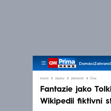
Domácí
Zahranič
Pořady
Domů
Zprávy
Zahraničí
Čína
Fantazie jako Tol
Wikipedii fiktivní s