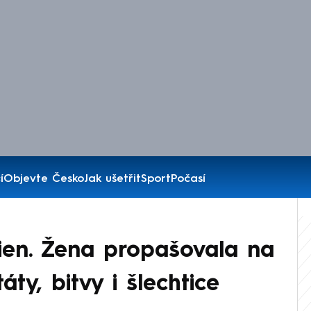
í
Objevte Česko
Jak ušetřit
Sport
Počasí
kien. Žena propašovala na
táty, bitvy i šlechtice