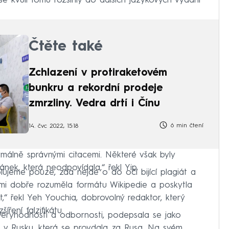
se kvůli tomu rozšířily do dalších jazykových vydání
Čtěte také
Zchlazení v protiraketovém
bunkru a rekordní prodeje
zmrzliny. Vedra drtí i Čínu
6 min čtení
14. čvc 2022, 15:18
ormálně správnými citacemi. Některé však byly
ánek, která neodpovídala,“ řekl Yip.
ujeme pouze, zda nejde o do očí bijící plagiát a
lmi dobře rozuměla formátu Wikipedie a poskytla
t,“ řekl Yeh Youchia, dobrovolný redaktor, který
ření falzifikátu.
ěryhodnosti a odbornosti, podepsala se jako
 v Rusku, která se provdala za Rusa. Na svém