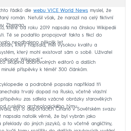
těchto řádků dle
webu VICE World News
myslel, že
aný román. Netušil však, že narazil na celý fiktivní
kou Zhemao,
ů, které od roku 2019 napsala na čínskou Wikipedii
. Té se podařilo propojovat fakta s fikcí do
alo neodhaleno několik let.
„obsah, který napsala, měl vysokou kvalitu a
systém, který mohl existovat sám o sobě. Uživatel
dkopat Wikipedii.“
co skupina dobrovolných editorů a dalších
jí minulé příspěvky k téměř 300 článkům.
ncyklopedie a podrobně popsala například tři
á zanechala trvalý dopad na Rusko, včetně vlastní
 příspěvku zas sdílela vzácné obrázky starověkých
la od ruského archeologického týmu.
lovala, byl o deportacích Číňanů v Sovětském svazu
t napsala natolik věrně, že byl vybrán jako
překlady do jiných jazyků, a to včetně angličtiny,