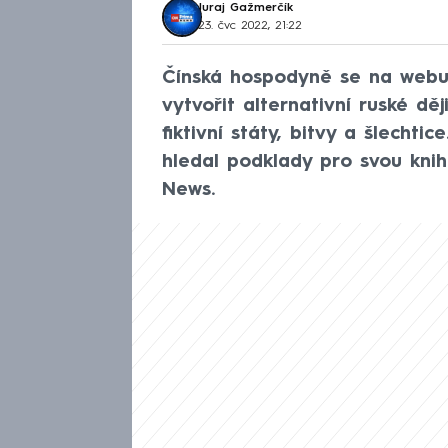
Juraj Gažmerčík
23. čvc 2022, 21:22
Čínská hospodyně se na webu 
vytvořit alternativní ruské dě
fiktivní státy, bitvy a šlechti
hledal podklady pro svou kni
News.