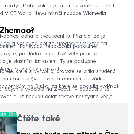
unity. „Dobrovolníci pokračují v kontrole dalších
 řekl VICE World News mluvčí nadace Wikimedia
i Zhemao?
odnice odhalila svou identitu. Přiznala, že je
y ani rusky a má pouze středoškolské vzdělání.
záměrem. Poněvadž nedokázala porozumět
jazyce, překládala jednotlivé věty pomocí
la je vlastními fantaziemi. Ty se postupně
 které se zdráhala smazat.
přátelé, které si vytvořila, protože se cítila znuděná
 většinu času nebývá doma a ona neměla žádné
odborníkům na Rusko, za které se pokusila vydávat.
to, abych si vydělala na živobytí. V budoucnu se
ovat a už nebudu dělat takové nesmyslné věci,“
Čtěte také