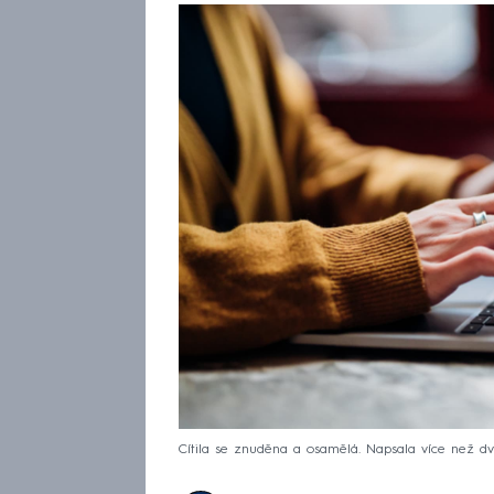
Cítila se znuděna a osamělá. Napsala více než dvě 