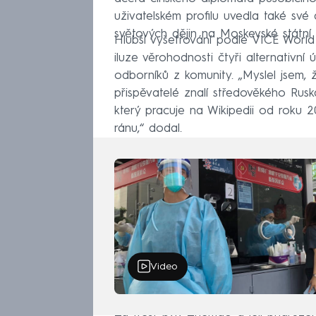
uživatelském profilu uvedla také své
světových dějin na Moskevské státní u
Hlubší vyšetřování podle VICE World
iluze věrohodnosti čtyři alternativní
odborníků z komunity. „Myslel jsem, 
přispěvatelé znalí středověkého Ruska
který pracuje na Wikipedii od roku 2
ránu,“ dodal.
Video
Za trest byly Zhemao a její přidružen