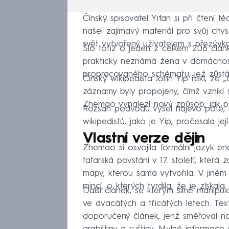
Čínský spisovatel Yifan si při čtení 
našel zajímavý materiál pro svůj chyst
svět vytvořený uživatelem s přezýv
Šlo totiž o jeden z celkem 206 článk
prakticky neznámá žena v domácnosti
propracovaného schématu, jež zůstáv
Čínský wikipedista John Yip řekl, že 
záznamy byly propojeny, čímž vznikl 
Zhemao vynalezl nový způsob, jak po
Rozsah podvodu vyšel najevo poté, 
wikipedistů, jako je Yip, pročesala je
Vlastní verze dějin
Zhemao si osvojila formální jazyk e
tatarská povstání v 17. století, kter
mapy, kterou sama vytvořila. V jiném
mincí, o kterých tvrdila, že je získa
Další článek, se kterým silně manipu
ve dvacátých a třicátých letech. Tex
doporučený článek, jenž směřoval na 