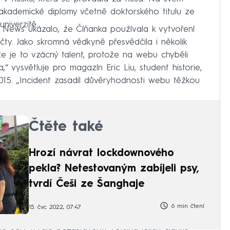
 akademické diplomy včetně doktorského titulu ze
niverzitě.
 News ukázalo, že Číňanka používala k vytvoření
 účty. Jako skromná vědkyně přesvědčila i několik
že je to vzácný talent, protože na webu chyběli
,“ vysvětluje pro magazín Eric Liu, student historie,
015. „Incident zasadil důvěryhodnosti webu těžkou
Čtěte také
Hrozí návrat lockdownového
pekla? Netestovaným zabíjeli psy,
tvrdí Češi ze Šanghaje
6 min čtení
15. čvc 2022, 07:47
é účty trvale pozastaveny. Většina jejích článků