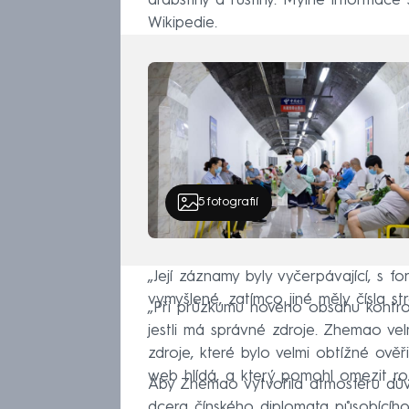
arabštiny a ruštiny. Mylné informace 
Wikipedie.
5
fotografií
„Její záznamy byly vyčerpávající, s f
vymyšlené, zatímco jiné měly čísla str
„Při průzkumu nového obsahu kontrol
jestli má správné zdroje. Zhemao ve
zdroje, které bylo velmi obtížné ověři
web hlídá, a který pomohl omezit rozší
Aby Zhemao vytvořila atmosféru dův
dcera čínského diplomata působícího