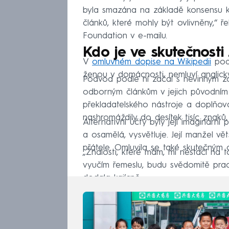
byla smazána na základě konsensu kom
článků, které mohly být ovlivněny,“
Foundation v e-mailu.
Kdo je ve skutečnost
V
omluvném dopise na Wikipedii
podv
ženou v domácnosti, nemluví anglick
Podvod podle ní začal s nevinným 
odborným článkům v jejich původním 
překladatelského nástroje a doplňova
nashromáždily do desítek tisíc znaků,
Alternativní účty byly její imaginární 
a osamělá, vysvětluje. Její manžel
přátele. Omluvila se také skutečným 
„Znalosti, které mám, mi nestačí na 
vyučím řemeslu, budu svědomitě prac
dodala kajícně.