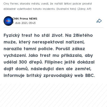
Ony Ferrer, starosta města, uvedl, že nařídil šéfovi policie provést
důkladné vyšetřování tohoto incidentu. (Ilustrační foto)
Zdroj: AP
CNN Prima NEWS
7. dub 2021, 05:43
Fyzický trest ho stál život. Na 28letého
muže, který nerespektoval nařízení,
narazila tamní policie. Porušil zákaz
vycházení. Jako trest mu přikázala, aby
udělal 300 dřepů. Filipínec ještě dokázal
dojít domů, následující den ale zemřel,
informuje britský zpravodajský web BBC.