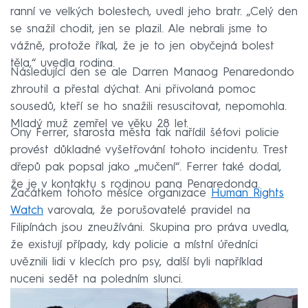
ranní ve velkých bolestech, uvedl jeho bratr. „Celý den
se snažil chodit, jen se plazil. Ale nebrali jsme to
vážně, protože říkal, že je to jen obyčejná bolest
těla,“ uvedla rodina.
Následující den se ale Darren Manaog Penaredondo
zhroutil a přestal dýchat. Ani přivolaná pomoc
sousedů, kteří se ho snažili resuscitovat, nepomohla.
Mladý muž zemřel ve věku 28 let.
Ony Ferrer, starosta města tak nařídil šéfovi policie
provést důkladné vyšetřování tohoto incidentu. Trest
dřepů pak popsal jako „mučení“. Ferrer také dodal,
že je v kontaktu s rodinou pana Penaredonda.
Začátkem tohoto měsíce organizace
Human Rights
Watch
varovala, že porušovatelé pravidel na
Filipínách jsou zneužíváni. Skupina pro práva uvedla,
že existují případy, kdy policie a místní úředníci
uvěznili lidi v klecích pro psy, další byli například
nuceni sedět na poledním slunci.