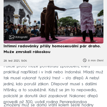
5
fotografií
Intimní radovánky přišly homosexuální pár draho.
Muže zmrskali rákoskou
6 min čtení
28. led 2021, 16:04
Policie proto muže potrestala způsobem, který
praktikují například i v Indii nebo Indonésii. Mladý muž
tak musel vykonat fyzický trest – sto dřepů. A nebyl
jediný, kdo porušil zákon. Dřepovat musel s dalšími
hříšníky, a to souběžně. Když se jim to nepovedlo,
policisté je donutili úkol zopakovat. Nakonec dřepů
provedli až 300, uvádí rodina Penaredondoa.
Zmožený muž se domů vrátil kolem šesté hodiny