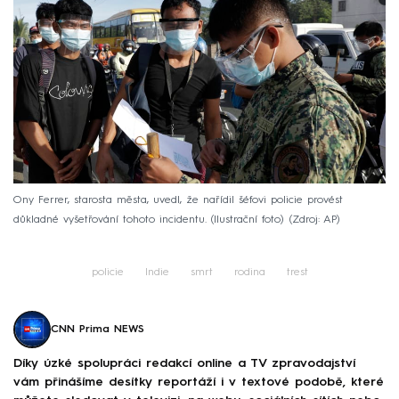
Ony Ferrer, starosta města, uvedl, že nařídil šéfovi policie provést
důkladné vyšetřování tohoto incidentu. (Ilustrační foto)
Zdroj: AP
policie
Indie
smrt
rodina
trest
CNN Prima NEWS
Díky úzké spolupráci redakcí online a TV zpravodajství
vám přinášíme desítky reportáží i v textové podobě, které