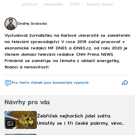
průzkum
ekonomika
STEM
finanční situace
Ondřej Svoboda
Vystudoval žurnalistiku na Karlově univerzitě se zaměřením
na televizní zpravodajství. V roce 2018 začal pracovat v
ekonomické redakci MF DNES a iDNES.cz, od roku 2020 je
členem domácí televizní redakce CNN Prima NEWS.
Primárně se zaměřuje na témata z oblasti energetiky,
financí a nemovitostí.
Pro tento článek jsou komentáře vypnuté
Návrhy pro vás
Žebříček nejhorších jídel světa.
Umístily se i tři české pokrmy, vévodí
skandinávská kuchyně