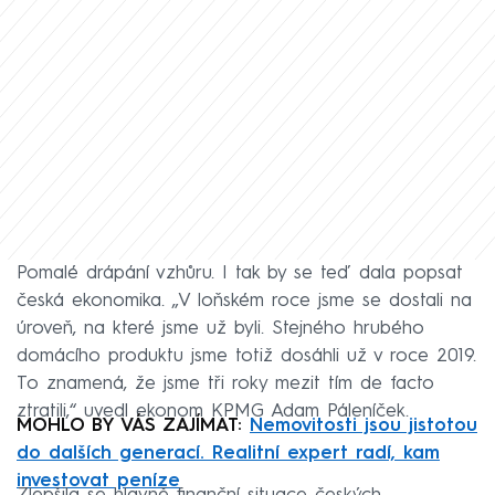
Pomalé drápání vzhůru. I tak by se teď dala popsat
česká ekonomika. „V loňském roce jsme se dostali na
úroveň, na které jsme už byli. Stejného hrubého
domácího produktu jsme totiž dosáhli už v roce 2019.
To znamená, že jsme tři roky mezit tím de facto
ztratili,“ uvedl ekonom KPMG Adam Páleníček.
MOHLO BY VÁS ZAJÍMAT:
Nemovitosti jsou jistotou
do dalších generací. Realitní expert radí, kam
investovat peníze