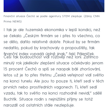
Finanční situace Čechů se podle agentury STEM zlepšuje.
Zdroj: CNN
Prima NEWS
I tak je ale tuzemská ekonomika v lepší kondici, než
se čekalo. „Českým firmám se i přes to všechno, co
se dělo, dařilo relativně dobře. Pokud by se firmám
nedařilo, pokud by krachovaly a propouštěly, tak
finanční index vypadá úplně jinak,“ řekl Páleníček.
Češi tak budoucnost vidí růžověji než loni. Zatímco
minulý rok jakékoliv zlepšení situace očekávalo jenom
15 procent Čechů a spíš se naopak báli zhoršování,
letos už je to přes třetinu. „Česká veřejnost vidí světlo
na konci tunelu. Ale jsou to pouze ti, kteří sedí v těch
prvních nebo prostředních vagonech. Ti, kteří sedí
vzadu, tak to světlo na konci rozhodně nevidí,“ sdělil
Buchtík. Situace rodin s nejnižšími příjmy se totiž
narozdíl od ostatních stále nezlepšuje.