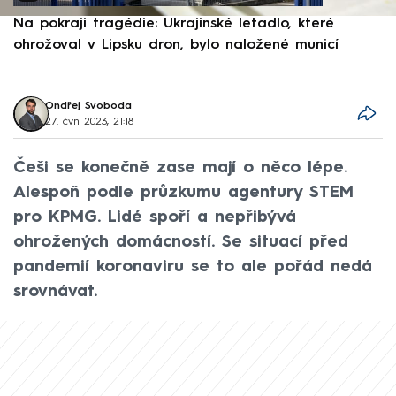
Na pokraji tragédie: Ukrajinské letadlo, které
P
ohrožoval v Lipsku dron, bylo naložené municí
e
Ondřej Svoboda
27. čvn 2023, 21:18
Češi se konečně zase mají o něco lépe.
Alespoň podle průzkumu agentury STEM
pro KPMG. Lidé spoří a nepřibývá
ohrožených domácností. Se situací před
pandemií koronaviru se to ale pořád nedá
srovnávat.