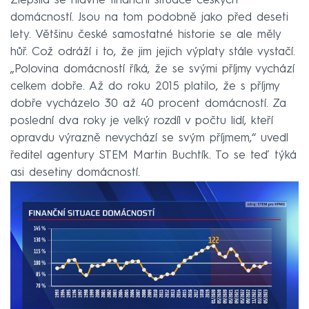
Zlepšila se hlavně finanční situace českých
domácností. Jsou na tom podobně jako před deseti
lety. Většinu české samostatné historie se ale měly
hůř. Což odráží i to, že jim jejich výplaty stále vystačí.
„Polovina domácností říká, že se svými příjmy vychází
celkem dobře. Až do roku 2015 platilo, že s příjmy
dobře vycházelo 30 až 40 procent domácností. Za
poslední dva roky je velký rozdíl v počtu lidí, kteří
opravdu výrazně nevychází se svým příjmem,“ uvedl
ředitel agentury STEM Martin Buchtík. To se teď týká
asi desetiny domácností.