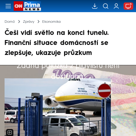
Domů
Zprávy
Ekonomika
Češi vidí světlo na konci tunelu.
Finanční situace domácností se
zlepšuje, ukazuje průzkum
Žádná položka z playlistu není
Výběr redakce
dostupná.