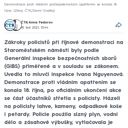
Demonstrace proti vládním protiepidemickým opatřením se konala 18.
října.
Zdroj: ČTK/Deml Ondřej
ČTK
,
Anna Fedorov
18. led 2021, 10:44
Zákroky policistů při říjnové demonstraci na
Staroměstském náměstí byly podle
Generální inspekce bezpečnostních sborů
(GIBS) přiměřené a v souladu se zákonem.
Uvedla to mluvčí inspekce Ivana Nguyenová.
Demonstrace proti vládním opatřením se
konala 18. října, po oficiálním ukončení akce
se část účastníků střetla s policisty. Házeli
na policisty lahve, kameny, odpadkové koše
i petardy. Policie použila slzný plyn, vodní
dělo a zásahové výbušky, vytlačovala je