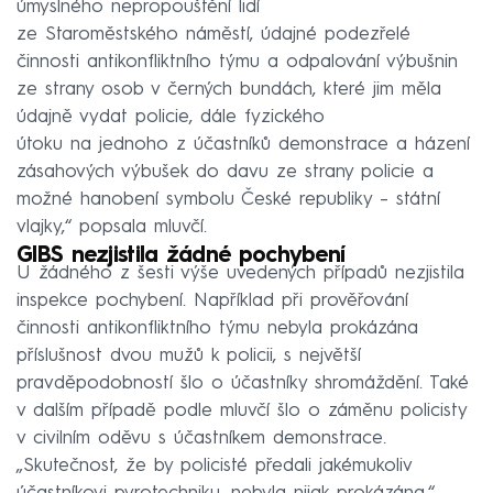
úmyslného nepropouštění lidí
ze Staroměstského náměstí, údajné podezřelé
činnosti antikonfliktního týmu a odpalování výbušnin
ze strany osob v černých bundách, které jim měla
údajně vydat policie, dále fyzického
útoku na jednoho z účastníků demonstrace a házení
zásahových výbušek do davu ze strany policie a
možné hanobení symbolu České republiky – státní
vlajky,“ popsala mluvčí.
GIBS nezjistila žádné pochybení
U žádného z šesti výše uvedených případů nezjistila
inspekce pochybení. Například při prověřování
činnosti antikonfliktního týmu nebyla prokázána
příslušnost dvou mužů k policii, s největší
pravděpodobností šlo o účastníky shromáždění. Také
v dalším případě podle mluvčí šlo o záměnu policisty
v civilním oděvu s účastníkem demonstrace.
„Skutečnost, že by policisté předali jakémukoliv