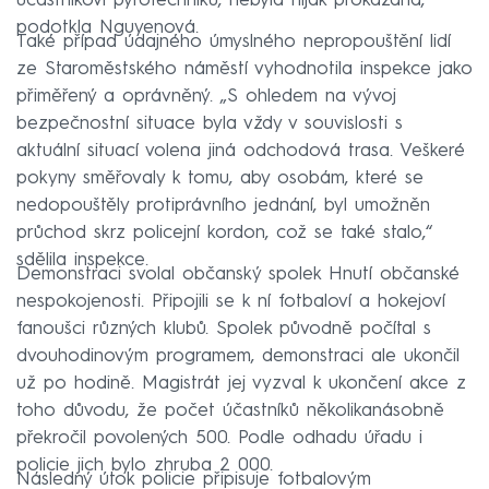
účastníkovi pyrotechniku, nebyla nijak prokázána,“
podotkla Nguyenová.
Také případ údajného úmyslného nepropouštění lidí
ze Staroměstského náměstí vyhodnotila inspekce jako
přiměřený a oprávněný. „S ohledem na vývoj
bezpečnostní situace byla vždy v souvislosti s
aktuální situací volena jiná odchodová trasa. Veškeré
pokyny směřovaly k tomu, aby osobám, které se
nedopouštěly protiprávního jednání, byl umožněn
průchod skrz policejní kordon, což se také stalo,“
sdělila inspekce.
Demonstraci svolal občanský spolek Hnutí občanské
nespokojenosti. Připojili se k ní fotbaloví a hokejoví
fanoušci různých klubů. Spolek původně počítal s
dvouhodinovým programem, demonstraci ale ukončil
už po hodině. Magistrát jej vyzval k ukončení akce z
toho důvodu, že počet účastníků několikanásobně
překročil povolených 500. Podle odhadu úřadu i
policie jich bylo zhruba 2 000.
Následný útok policie připisuje fotbalovým