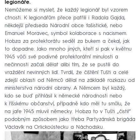
legionáře.
Nemůžeme si myslet, že každý legionář byl vzorem
ctnosti. K legionářům přece patřili i Radola Gajda,
někdejší předseda Národní obce fašistické, nebo
Emanuel Moravec, symbol kolaborace s nacismem.
Hobza za protektorátu seděl za bukem a čekal, jak
to dopadne. Jako mnoho jiných, kteří si pak v květnu
1945 vůči své podivné protektorátní minulosti a
nečinnosti začali dělat alibi tím, že se pustili do
vraždění nevinných lidí. Tvrdil, že čištění Tušti a celé
zdejší oblasti od Němců dělal na základě rozkazu od
ministerstva národní obrany. A Němcem byl každý,
kdo se buď přihlásil k německé národnosti nebo
k říšskému občanství, případně kdo měl tu smůlu, že
na jaře 1945 mluvil německy. Hobza to v Tušti „čistil“
podobným způsobem jako třeba Partyzánská brigáda
Václavík na Orlickoústecku a Náchodsku.