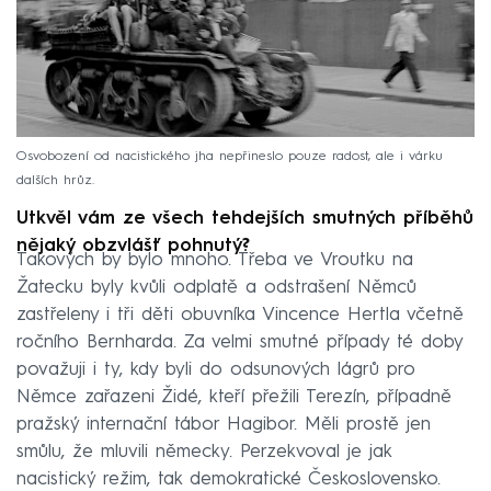
Osvobození od nacistického jha nepřineslo pouze radost, ale i várku
dalších hrůz.
Utkvěl vám ze všech tehdejších smutných příběhů
nějaký obzvlášť pohnutý?
Takových by bylo mnoho. Třeba ve Vroutku na
Žatecku byly kvůli odplatě a odstrašení Němců
zastřeleny i tři děti obuvníka Vincence Hertla včetně
ročního Bernharda. Za velmi smutné případy té doby
považuji i ty, kdy byli do odsunových lágrů pro
Němce zařazeni Židé, kteří přežili Terezín, případně
pražský internační tábor Hagibor. Měli prostě jen
smůlu, že mluvili německy. Perzekvoval je jak
nacistický režim, tak demokratické Československo.