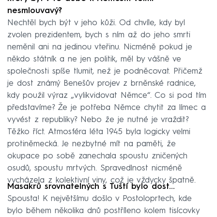
nesmlouvavý?
Nechtěl bych být v jeho kůži. Od chvíle, kdy byl
zvolen prezidentem, bych s ním až do jeho smrti
neměnil ani na jedinou vteřinu. Nicméně pokud je
někdo státník a ne jen politik, měl by vášně ve
společnosti spíše tlumit, než je podněcovat. Přičemž
je dost známý Benešův projev z brněnské radnice,
kdy použil výraz „vylikvidovat Němce“. Co si pod tím
představíme? Že je potřeba Němce chytit za límec a
vyvést z republiky? Nebo že je nutné je vraždit?
Těžko říct. Atmosféra léta 1945 byla logicky velmi
protiněmecká. Je nezbytné mít na paměti, že
okupace po sobě zanechala spoustu zničených
osudů, spoustu mrtvých. Spravedlnost nicméně
vycházela z kolektivní viny, což je vždycky špatně.
Masakrů srovnatelných s Tuští bylo dost...
Spousta! K největšímu došlo v Postoloprtech, kde
bylo během několika dnů postříleno kolem tisícovky