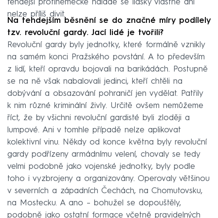
tehdejší protiněmecké náladě se lidsky vlastně ani
nelze příliš divit.
Na tehdejším běsnění se do značné míry podílely
tzv. revoluční gardy. Jací lidé je tvořili?
Revoluční gardy byly jednotky, které formálně vznikly
na samém konci Pražského povstání. A to především
z lidí, kteří opravdu bojovali na barikádách. Postupně
se na ně však nabalovali jedinci, kteří chtěli na
dobývání a obsazování pohraničí jen vydělat. Patřily
k nim různé kriminální živly. Určitě ovšem nemůžeme
říct, že by všichni revoluční gardisté byli zloději a
lumpové. Ani v tomhle případě nelze aplikovat
kolektivní vinu. Někdy od konce května byly revoluční
gardy podřízeny armádnímu velení, chovaly se tedy
velmi podobně jako vojenské jednotky, byly podle
toho i vyzbrojeny a organizovány. Operovaly většinou
v severních a západních Čechách, na Chomutovsku,
na Mostecku. A ano – bohužel se dopouštěly,
podobně jako ostatní formace včetně pravidelných