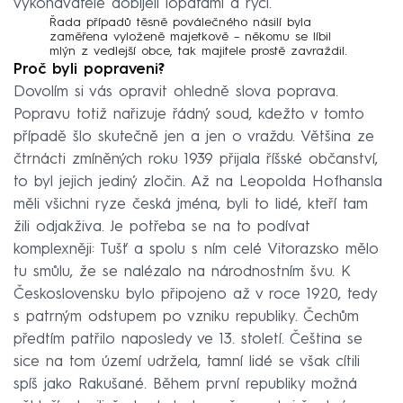
vykonavatelé dobíjeli lopatami a rýči.
Řada případů těsně poválečného násilí byla
zaměřena vyloženě majetkově – někomu se líbil
mlýn z vedlejší obce, tak majitele prostě zavraždil.
Proč byli popraveni?
Dovolím si vás opravit ohledně slova poprava.
Popravu totiž nařizuje řádný soud, kdežto v tomto
případě šlo skutečně jen a jen o vraždu. Většina ze
čtrnácti zmíněných roku 1939 přijala říšské občanství,
to byl jejich jediný zločin. Až na Leopolda Hofhansla
měli všichni ryze česká jména, byli to lidé, kteří tam
žili odjakživa. Je potřeba se na to podívat
komplexněji: Tušť a spolu s ním celé Vitorazsko mělo
tu smůlu, že se nalézalo na národnostním švu. K
Československu bylo připojeno až v roce 1920, tedy
s patrným odstupem po vzniku republiky. Čechům
předtím patřilo naposledy ve 13. století. Čeština se
sice na tom území udržela, tamní lidé se však cítili
spíš jako Rakušané. Během první republiky možná