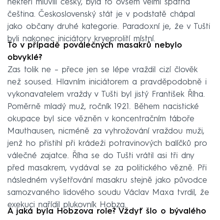
někteří mluvili česky, byla to ovšem velmi špatná
čeština. Československý stát je v podstatě chápal
jako občany druhé kategorie. Paradoxní je, že v Tušti
byli nakonec iniciátory krveprolití místní.
To v případě poválečných masakrů nebylo
obvyklé?
Zas tolik ne – přece jen se lépe vraždil cizí člověk
než soused. Hlavním iniciátorem a pravděpodobně i
vykonavatelem vraždy v Tušti byl jistý František Říha.
Poměrně mladý muž, ročník 1921. Během nacistické
okupace byl sice vězněn v koncentračním táboře
Mauthausen, nicméně za vyhrožování vraždou muži,
jenž ho přistihl při krádeži potravinových balíčků pro
válečné zajatce. Říha se do Tušti vrátil asi tři dny
před masakrem, vydával se za politického vězně. Při
následném vyšetřování masakru stejně jako původce
samozvaného lidového soudu Václav Maxa tvrdil, že
exekuci nařídil plukovník Hobza.
A jaká byla Hobzova role? Vždyť šlo o bývalého