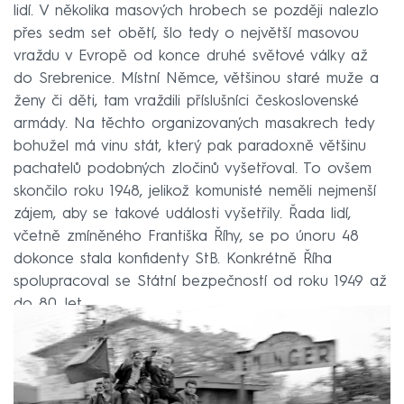
lidí. V několika masových hrobech se později nalezlo
přes sedm set obětí, šlo tedy o největší masovou
vraždu v Evropě od konce druhé světové války až
do Srebrenice. Místní Němce, většinou staré muže a
ženy či děti, tam vraždili příslušníci československé
armády. Na těchto organizovaných masakrech tedy
bohužel má vinu stát, který pak paradoxně většinu
pachatelů podobných zločinů vyšetřoval. To ovšem
skončilo roku 1948, jelikož komunisté neměli nejmenší
zájem, aby se takové události vyšetřily. Řada lidí,
včetně zmíněného Františka Říhy, se po únoru 48
dokonce stala konfidenty StB. Konkrétně Říha
spolupracoval se Státní bezpečností od roku 1949 až
do 80. let.