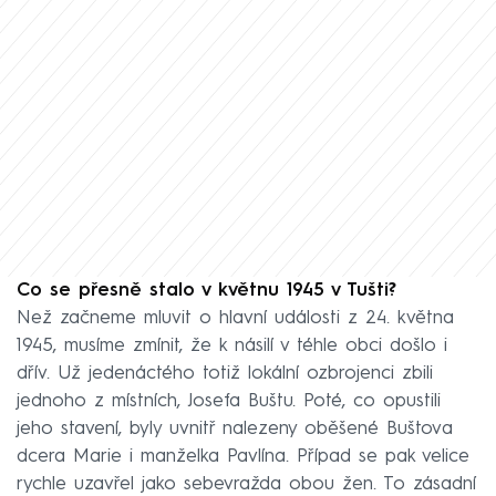
Co se přesně stalo v květnu 1945 v Tušti?
Než začneme mluvit o hlavní události z 24. května
1945, musíme zmínit, že k násilí v téhle obci došlo i
dřív. Už jedenáctého totiž lokální ozbrojenci zbili
jednoho z místních, Josefa Buštu. Poté, co opustili
jeho stavení, byly uvnitř nalezeny oběšené Buštova
dcera Marie i manželka Pavlína. Případ se pak velice
rychle uzavřel jako sebevražda obou žen. To zásadní