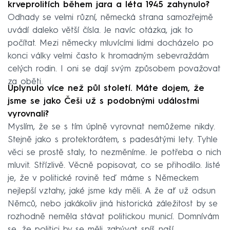
krveprolitích během jara a léta 1945 zahynulo?
Odhady se velmi různí, německá strana samozřejmě
uvádí daleko větší čísla. Je navíc otázka, jak to
počítat. Mezi německy mluvícími lidmi docházelo po
konci války velmi často k hromadným sebevraždám
celých rodin. I oni se dají svým způsobem považovat
za oběti.
Uplynulo více než půl století. Máte dojem, že
jsme se jako Češi už s podobnými událostmi
vyrovnali?
Myslím, že se s tím úplně vyrovnat nemůžeme nikdy.
Stejně jako s protektorátem, s padesátými lety. Tyhle
věci se prostě staly, to nezměníme. Je potřeba o nich
mluvit. Střízlivě. Věcně popisovat, co se přihodilo. Jisté
je, že v politické rovině teď máme s Německem
nejlepší vztahy, jaké jsme kdy měli. A že ať už odsun
Němců, nebo jakákoliv jiná historická záležitost by se
rozhodně neměla stávat politickou municí. Domnívám
se, že politici by se měli zabývat spíš naší