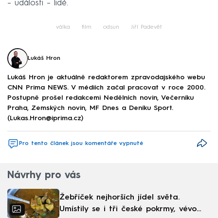
– události – lidé.
válka
film
odsun
Jiří Padevět
Lukáš Hron
Lukáš Hron je aktuálně redaktorem zpravodajského webu
CNN Prima NEWS. V médiích začal pracovat v roce 2000.
Postupně prošel redakcemi Nedělních novin, Večerníku
Praha, Zemských novin, MF Dnes a Deníku Sport.
(Lukas.Hron@iprima.cz)
Pro tento článek jsou komentáře vypnuté
Návrhy pro vás
Žebříček nejhorších jídel světa.
Umístily se i tři české pokrmy, vévodí