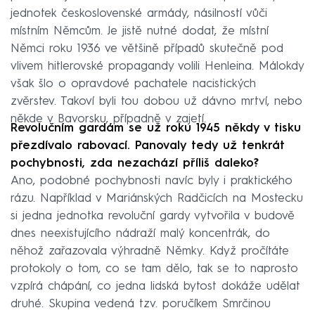
jednotek československé armády, násilností vůči
místním Němcům. Je jistě nutné dodat, že místní
Němci roku 1936 ve většině případů skutečně pod
vlivem hitlerovské propagandy volili Henleina. Málokdy
však šlo o opravdové pachatele nacistických
zvěrstev. Takoví byli tou dobou už dávno mrtví, nebo
někde v Bavorsku, případně v zajetí.
Revolučním gardám se už roku 1945 někdy v tisku
přezdívalo rabovací. Panovaly tedy už tenkrát
pochybnosti, zda nezachází příliš daleko?
Ano, podobné pochybnosti navíc byly i praktického
rázu. Například v Mariánských Radčicích na Mostecku
si jedna jednotka revoluční gardy vytvořila v budově
dnes neexistujícího nádraží malý koncentrák, do
něhož zařazovala výhradně Němky. Když pročítáte
protokoly o tom, co se tam dělo, tak se to naprosto
vzpírá chápání, co jedna lidská bytost dokáže udělat
druhé. Skupina vedená tzv. poručíkem Smrčinou