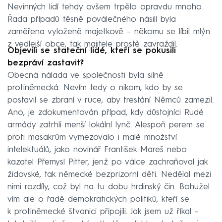
Nevinných lidí tehdy ovšem trpělo opravdu mnoho.
Řada případů těsně poválečného násilí byla
zaměřena vyloženě majetkově – někomu se líbil mlýn
z vedlejší obce, tak majitele prostě zavraždil.
Objevili se stateční lidé, kteří se pokusili
bezpráví zastavit?
Obecná nálada ve společnosti byla silně
protiněmecká. Nevím tedy o nikom, kdo by se
postavil se zbraní v ruce, aby trestání Němců zamezil.
Ano, je zdokumentován případ, kdy důstojníci Rudé
armády zatrhli menší lokální lynč. Alespoň perem se
proti masakrům vymezovalo i malé množství
intelektuálů, jako novinář František Mareš nebo
kazatel Přemysl Pitter, jenž po válce zachraňoval jak
židovské, tak německé bezprizorní děti. Nedělal mezi
nimi rozdíly, což byl na tu dobu hrdinský čin. Bohužel
vím ale o řadě demokratických politiků, kteří se
k protiněmecké štvanici připojili. Jak jsem už říkal –