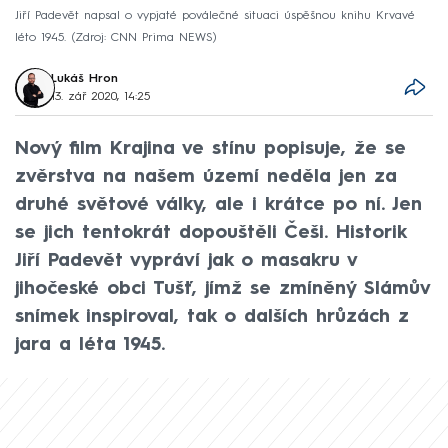
Jiří Padevět napsal o vypjaté poválečné situaci úspěšnou knihu Krvavé
léto 1945.
Zdroj: CNN Prima NEWS
Lukáš Hron
13. zář 2020, 14:25
Nový film Krajina ve stínu popisuje, že se
zvěrstva na našem území neděla jen za
druhé světové války, ale i krátce po ní. Jen
se jich tentokrát dopouštěli Češi. Historik
Jiří Padevět vypráví jak o masakru v
jihočeské obci Tušť, jímž se zmíněný Slámův
snímek inspiroval, tak o dalších hrůzách z
jara a léta 1945.