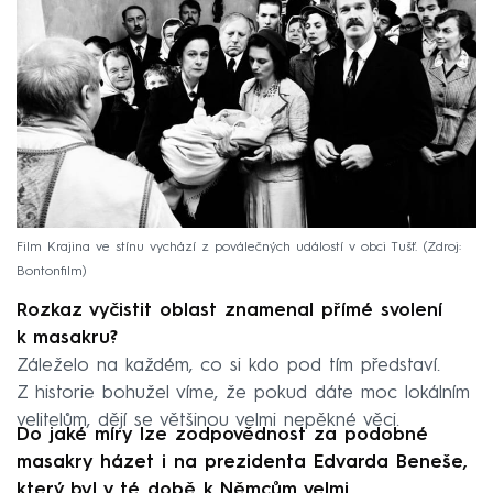
Film Krajina ve stínu vychází z poválečných událostí v obci Tušť.
Zdroj:
Bontonfilm
Rozkaz vyčistit oblast znamenal přímé svolení
k masakru?
Záleželo na každém, co si kdo pod tím představí.
Z historie bohužel víme, že pokud dáte moc lokálním
velitelům, dějí se většinou velmi nepěkné věci.
Do jaké míry lze zodpovědnost za podobné
masakry házet i na prezidenta Edvarda Beneše,
který byl v té době k Němcům velmi