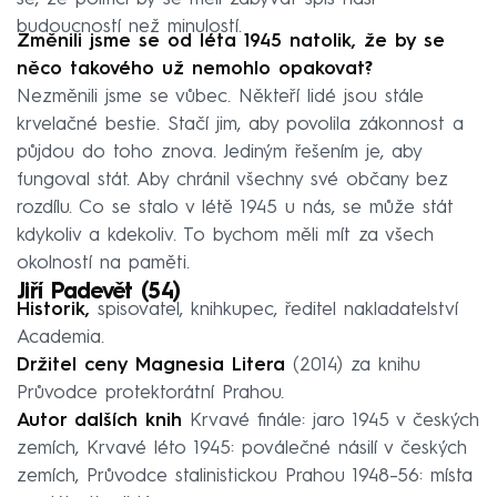
budoucností než minulostí.
Změnili jsme se od léta 1945 natolik, že by se
něco takového už nemohlo opakovat?
Nezměnili jsme se vůbec. Někteří lidé jsou stále
krvelačné bestie. Stačí jim, aby povolila zákonnost a
půjdou do toho znova. Jediným řešením je, aby
fungoval stát. Aby chránil všechny své občany bez
rozdílu. Co se stalo v létě 1945 u nás, se může stát
kdykoliv a kdekoliv. To bychom měli mít za všech
okolností na paměti.
Jiří Padevět (54)
Historik,
spisovatel, knihkupec, ředitel nakladatelství
Academia.
Držitel ceny Magnesia Litera
(2014) za knihu
Průvodce protektorátní Prahou.
Autor dalších knih
Krvavé finále: jaro 1945 v českých
zemích, Krvavé léto 1945: poválečné násilí v českých
zemích, Průvodce stalinistickou Prahou 1948–56: místa