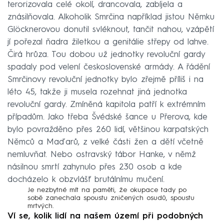
terorizovala celé okolí, drancovala, zabíjela a
znásilňovala. Alkoholik Smrčina například jistou Němku
Glöcknerovou donutil svléknout, tančit nahou, vzápětí
jí pořezal ňadra žiletkou a genitálie střepy od lahve.
Čirá hrůza. Tou dobou už jednotky revoluční gardy
spadaly pod velení československé armády. A řádění
Smrčinovy revoluční jednotky bylo zřejmě příliš i na
léto 45, takže ji musela rozehnat jiná jednotka
revoluční gardy. Zmíněná kapitola patří k extrémním
případům. Jako třeba Švédské šance u Přerova, kde
bylo povražděno přes 260 lidí, většinou karpatských
Němců a Maďarů, z velké části žen a dětí včetně
nemluvňat. Nebo ostravský tábor Hanke, v němž
násilnou smrtí zahynulo přes 230 osob a kde
docházelo k obzvlášť brutálnímu mučení.
Je nezbytné mít na paměti, že okupace tady po
sobě zanechala spoustu zničených osudů, spoustu
mrtvých.
Ví se, kolik lidí na našem území při podobných