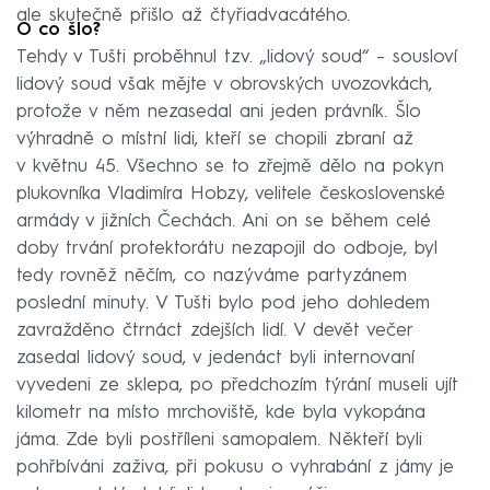
ale skutečně přišlo až čtyřiadvacátého.
O co šlo?
Tehdy v Tušti proběhnul tzv. „lidový soud“ – sousloví
lidový soud však mějte v obrovských uvozovkách,
protože v něm nezasedal ani jeden právník. Šlo
výhradně o místní lidi, kteří se chopili zbraní až
v květnu 45. Všechno se to zřejmě dělo na pokyn
plukovníka Vladimíra Hobzy, velitele československé
armády v jižních Čechách. Ani on se během celé
doby trvání protektorátu nezapojil do odboje, byl
tedy rovněž něčím, co nazýváme partyzánem
poslední minuty. V Tušti bylo pod jeho dohledem
zavražděno čtrnáct zdejších lidí. V devět večer
zasedal lidový soud, v jedenáct byli internovaní
vyvedeni ze sklepa, po předchozím týrání museli ujít
kilometr na místo mrchoviště, kde byla vykopána
jáma. Zde byli postříleni samopalem. Někteří byli
pohřbíváni zaživa, při pokusu o vyhrabání z jámy je