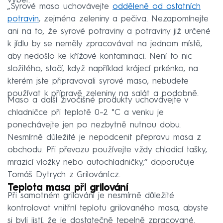
výběr.
„Syrové maso uchovávejte
odděleně od ostatních
potravin
, zejména zeleniny a pečiva. Nezapomínejte
ani na to, že syrové potraviny a potraviny již určené
k jídlu by se neměly zpracovávat na jednom místě,
aby nedošlo ke křížové kontaminaci. Není to nic
složitého, stačí, když například krájecí prkénko, na
kterém jste připravovali syrové maso, nebudete
používat k přípravě zeleniny na salát a podobně.
Maso a další živočišné produkty uchovávejte v
chladničce při teplotě 0–2 °C a venku je
ponechávejte jen po nezbytně nutnou dobu.
Nesmírně důležité je nepodcenit přepravu masa z
obchodu. Při převozu používejte vždy chladicí tašky,
mrazicí vložky nebo autochladničky,“ doporučuje
Tomáš Dytrych z Grilování.cz.
Teplota masa při grilování
Při samotném grilování je nesmírně důležité
kontrolovat vnitřní teplotu grilovaného masa, abyste
si byli jistí, že je dostatečně tepelně zpracované.