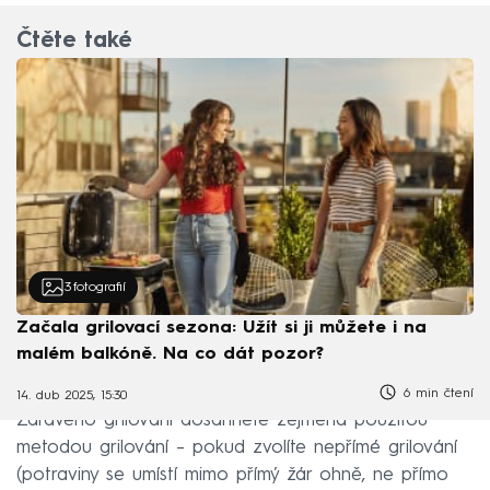
Čtěte také
3
fotografií
Začala grilovací sezona: Užít si ji můžete i na
malém balkóně. Na co dát pozor?
6 min čtení
14. dub 2025, 15:30
Zdravého grilování dosáhnete zejména použitou
metodou grilování – pokud zvolíte nepřímé grilování
(potraviny se umístí mimo přímý žár ohně, ne přímo