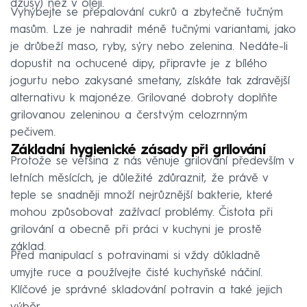
džusy) než v oleji.
Vyhýbejte se přepalování cukrů a zbytečně tučným
masům. Lze je nahradit méně tučnými variantami, jako
je drůbeží maso, ryby, sýry nebo zelenina. Nedáte-li
dopustit na ochucené dipy, připravte je z bílého
jogurtu nebo zakysané smetany, získáte tak zdravější
alternativu k majonéze. Grilované dobroty doplňte
grilovanou zeleninou a čerstvým celozrnným
pečivem.
Základní hygienické zásady při grilování
Protože se většina z nás věnuje grilování především v
letních měsících, je důležité zdůraznit, že právě v
teple se snadněji množí nejrůznější bakterie, které
mohou způsobovat zažívací problémy. Čistota při
grilování a obecně při práci v kuchyni je prostě
základ.
Před manipulací s potravinami si vždy důkladně
umyjte ruce a používejte čisté kuchyňské náčiní.
Klíčové je správné skladování potravin a také jejich