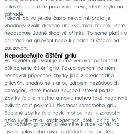
grilování se prostě používalo dřevo, které zbylo na
zahradě.
Takové palivo je ale často nekvalitní, proto je
vhodnější zvolit dřevěné uhlí kvalitních značek, které
neobsahuje žádné škodlivé příměsi. To samé platí i o
peletách na grilování nebo lupíncích či štěpce na
zauzování.
Nepodceňujte čištění grilu
Po každém grilování je nutné věnovat pozornost
důkladnému čištění grilu. Pokud bychom na něm
nechávali připečené zbytky jídla z předchozího
grilování, snadno se stanou zdrojem nežádoucích
patogenů, které mohou způsobit střevní potíže.
Zbytky jídla a mastnota navíc mohou také negativně
ovlivnit chuť pokrmů i životnost samotného grilu.
Spálené zbytky jídla navíc mohou nést i zdravotní
riziko kvůli vzniku karcinogenních látek. Jak na to?
„Po každém grilování si vezměte k ruce kartáč na
čištění grilovacího roštu a důkladně ho očistěte.