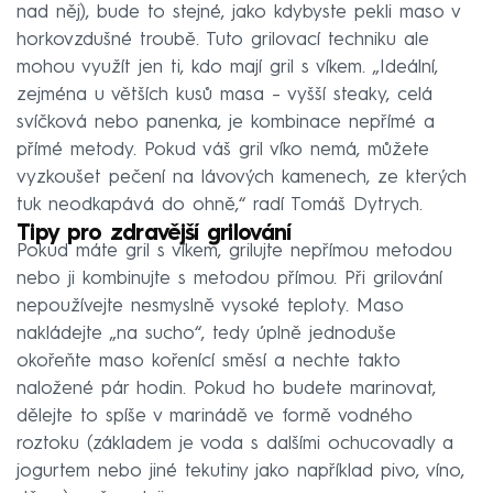
nad něj), bude to stejné, jako kdybyste pekli maso v
horkovzdušné troubě. Tuto grilovací techniku ale
mohou využít jen ti, kdo mají gril s víkem. „Ideální,
zejména u větších kusů masa – vyšší steaky, celá
svíčková nebo panenka, je kombinace nepřímé a
přímé metody. Pokud váš gril víko nemá, můžete
vyzkoušet pečení na lávových kamenech, ze kterých
tuk neodkapává do ohně,“ radí Tomáš Dytrych.
Tipy pro zdravější grilování
Pokud máte gril s víkem, grilujte nepřímou metodou
nebo ji kombinujte s metodou přímou. Při grilování
nepoužívejte nesmyslně vysoké teploty. Maso
nakládejte „na sucho“, tedy úplně jednoduše
okořeňte maso kořenící směsí a nechte takto
naložené pár hodin. Pokud ho budete marinovat,
dělejte to spíše v marinádě ve formě vodného
roztoku (základem je voda s dalšími ochucovadly a
jogurtem nebo jiné tekutiny jako například pivo, víno,