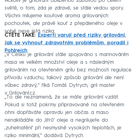
Ačkoliv je grilování oblíbenou zábavou po celém
světě, o tom, zda je zdravé, se stále vedou spory.
Všichni milujeme kouřové aroma grilovaných
pochoutek, ale právě kouř z přepáleného oleje v
sobě nese jistá rizika.
ČTĚTE TAKÉ:
Experti varují před riziky grilování.
Jak se vyhnout zdravotním problémům, poradil i
Pohlreich
„V Česku je grilování stále spojováno s marinováním
masa ve velkém množství oleje a s následným
grilováním na otevřeném grilu bez možnosti regulace
přívodu vzduchu, takový způsob grilování ale není
vůbec zdravý,“ říká Tomáš Dytrych, gril master
v Grilování.cz.
„To ale neznamená, že se máte grilování vzdát.
Pokud si totiž pokrmy připravované na otevřeném
ohni dopřáváte opravdu jen občas a maso
nenakládáte do ,litrů‘ oleje a negrilujete do
,zuhelnatění‘ při nesmyslně vysokých teplotách, je
riziko minimální,“ dodává Dytrych.