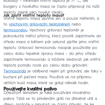
klobásy) – minimální vnitřní teplota je 71 °C, ale
burgery z hovězího masa se často připravují na nižší
teploty stejně jako hovězí steaky.
Jak zjistit vnitřní teplotu masa?
Vnitřní teplotu masa zjistíme jen a pouze měřením, a
to
vpichovým grilovacím teploměrem
nebo
termosondou
. Vpichový grilovací teploměr je
jednoduchý měřicí přístroj, který prostě zapíchnete do
středu masa a během pár sekund zjistíte jeho vnitřní
teplotu. Grilovací termosondu naopak používáte po
celou dobu tepelné úpravy masa – do jeho středu
zapíchnete termosondu a můžete sledovat, jak vnitřní
teplota pomalu roste po celou dobu grilování.
Termosonda
je oblíbená nejen při grilování, ale taky v
kuchyni při pečení masa. Používá se na přípravu
větších kusů masa, které se grilují několik hodin.
Používejte kvalitní palivo
Důležitým tématem je také používání vhodného
paliva. Týká se to především grilů na dřevěné uhlí a
dřevo, protože v minulosti se často stávalo, že ke