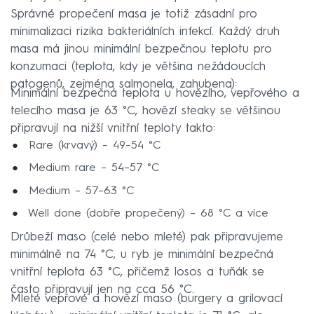
Správné propečení masa je totiž zásadní pro
minimalizaci rizika bakteriálních infekcí. Každý druh
masa má jinou minimální bezpečnou teplotu pro
konzumaci (teplota, kdy je většina nežádoucích
patogenů, zejména salmonela, zahubena):
Minimální bezpečná teplota u hovězího, vepřového a
telecího masa je 63 °C, hovězí steaky se většinou
připravují na nižší vnitřní teploty takto:
Rare (krvavý) – 49–54 °C
Medium rare – 54–57 °C
Medium – 57–63 °C
Well done (dobře propečený) – 68 °C a více
Drůbeží maso (celé nebo mleté) pak připravujeme
minimálně na 74 °C, u ryb je minimální bezpečná
vnitřní teplota 63 °C, přičemž losos a tuňák se
často připravují jen na cca 56 °C.
Mleté vepřové a hovězí maso (burgery a grilovací