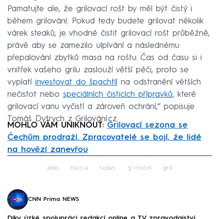
Pamatujte ale, že grilovací rošt by měl být čistý i
během grilování. Pokud tedy budete grilovat několik
várek steaků, je vhodné čistit grilovací rošt průběžně,
právě aby se zamezilo ulpívání a následnému
přepalování zbytků masa na roštu. Čas od času si i
vnitřek vašeho grilu zaslouží větší péči, proto se
vyplatí
investovat do špachtlí
na odstranění větších
nečistot nebo
speciálních čisticích přípravků
, které
grilovací vanu vyčistí a zároveň ochrání,“ popisuje
Tomáš Dytrych z Grilování.cz.
MOHLO VÁM UNIKNOUT:
Grilovací sezona se
Čechům prodraží. Zpracovatelé se bojí, že lidé
na hovězí zanevřou
Failed to fetch
jídlo
čistota
hobby
grilování
gril
CNN Prima NEWS
Díky úzké spolupráci redakcí online a TV zpravodajství