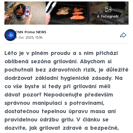
6 fotografií
CNN Prima NEWS
9. čvc 2025, 15:36
Léto je v plném proudu a s ním přichází
oblíbená sezóna grilování. Abychom si
pochutnali bez zdravotních rizik, je důležité
dodržovat základní hygienické zásady. Na
co vše byste si tedy při grilování měli
dávat pozor? Nepodceňujte především
správnou manipulaci s potravinami,
dostatečnou tepelnou úpravu masa ani
pravidelnou údržbu grilu. V článku se
dozvíte, jak grilovat zdravě a bezpečně,