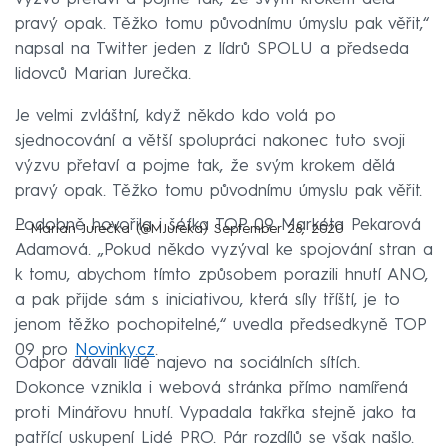
pravý opak. Těžko tomu původnímu úmyslu pak věřit,“
napsal na Twitter jeden z lídrů SPOLU a předseda
lidovců Marian Jurečka.
Je velmi zvláštní, když někdo kdo volá po
sjednocování a větší spolupráci nakonec tuto svoji
výzvu přetaví a pojme tak, že svým krokem dělá
pravý opak. Těžko tomu původnímu úmyslu pak věřit.
Podobně hovořila i šéfka TOP 09 Markéta Pekarová
— Marian Jurečka (@MJureka)
September 28, 2020
Adamová. „Pokud někdo vyzýval ke spojování stran a
k tomu, abychom tímto způsobem porazili hnutí ANO,
a pak přijde sám s iniciativou, která síly tříští, je to
jenom těžko pochopitelné,“ uvedla předsedkyně TOP
09 pro
Novinky.cz
.
Odpor dávali lidé najevo na sociálních sítích.
Dokonce vznikla i webová stránka přímo namířená
proti Minářovu hnutí. Vypadala takřka stejně jako ta
patřící uskupení Lidé PRO. Pár rozdílů se však našlo.