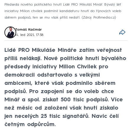
Předseda nového politického hnutí Lidé PRO Mikuláš Minář. Bývalý šéf
iniciativy Milion chvilek podmínil kandidaturu hnutí do říjnových voleb
sběrem podpisů, ten se mu však příliš nedaří.
Zdroj: Profimedia.cz
Tomáš Kačmár
14. led 2021, 17:38
Lidé PRO Mikuláše Mináře zatím veřejnost
příliš nelákají. Nové politické hnutí bývalého
předsedy iniciativy Milion Chvilek pro
demokracii odstartovalo s velkými
ambicemi, které však podmínilo sběrem
podpisů. Pro zapojení se do voleb chce
Minář a spol. získat 500 tisíc podpisů. Více
než měsíc od založení však hnutí získalo
jen necelých 25 tisíc signatářů. Navíc čelí
četným odpůrcům.