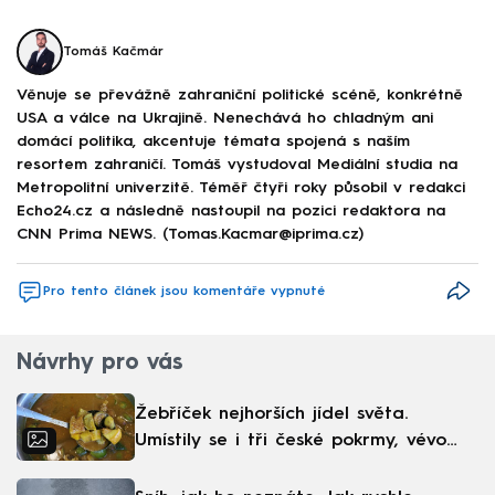
Tomáš Kačmár
Věnuje se převážně zahraniční politické scéně, konkrétně
USA a válce na Ukrajině. Nenechává ho chladným ani
domácí politika, akcentuje témata spojená s naším
resortem zahraničí. Tomáš vystudoval Mediální studia na
Metropolitní univerzitě. Téměř čtyři roky působil v redakci
Echo24.cz a následně nastoupil na pozici redaktora na
CNN Prima NEWS. (Tomas.Kacmar@iprima.cz)
Pro tento článek jsou komentáře vypnuté
Návrhy pro vás
Žebříček nejhorších jídel světa.
Umístily se i tři české pokrmy, vévodí
skandinávská kuchyně