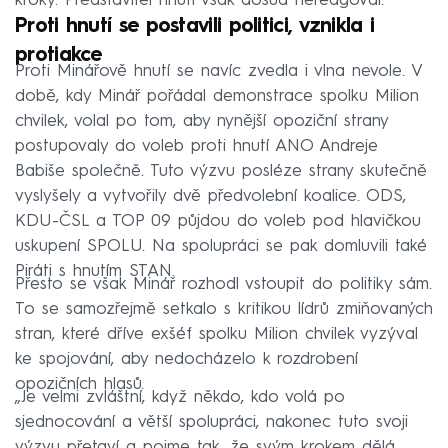
kroky. Představitel hnutí však dosud nereagoval.
Proti hnutí se postavili politici, vznikla i
protiakce
Proti Minářově hnutí se navíc zvedla i vlna nevole. V
době, kdy Minář pořádal demonstrace spolku Milion
chvilek, volal po tom, aby nynější opoziční strany
postupovaly do voleb proti hnutí ANO Andreje
Babiše společně. Tuto výzvu posléze strany skutečně
vyslyšely a vytvořily dvě předvolební koalice. ODS,
KDU-ČSL a TOP 09 půjdou do voleb pod hlavičkou
uskupení SPOLU. Na spolupráci se pak domluvili také
Piráti s hnutím STAN.
Přesto se však Minář rozhodl vstoupit do politiky sám.
To se samozřejmě setkalo s kritikou lídrů zmiňovaných
stran, které dříve exšéf spolku Milion chvilek vyzýval
ke spojování, aby nedocházelo k rozdrobení
opozičních hlasů.
„Je velmi zvláštní, když někdo, kdo volá po
sjednocování a větší spolupráci, nakonec tuto svoji
výzvu přetaví a pojme tak, že svým krokem dělá