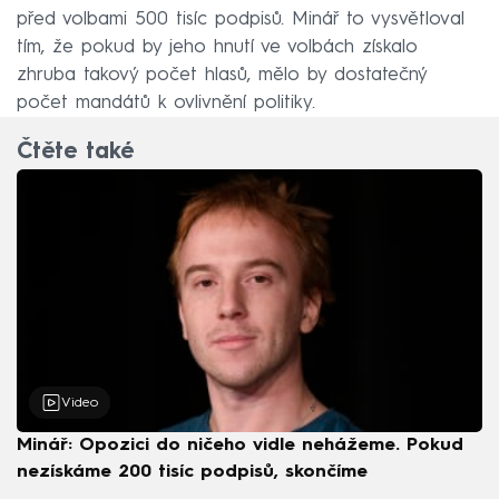
před volbami 500 tisíc podpisů. Minář to vysvětloval
tím, že pokud by jeho hnutí ve volbách získalo
zhruba takový počet hlasů, mělo by dostatečný
počet mandátů k ovlivnění politiky.
Čtěte také
Video
Minář: Opozici do ničeho vidle nehážeme. Pokud
nezískáme 200 tisíc podpisů, skončíme