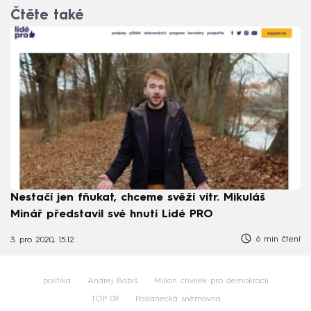
Čtěte také
Nestačí jen fňukat, chceme svěží vítr. Mikuláš
Minář představil své hnutí Lidé PRO
6 min čtení
3. pro 2020, 15:12
politika
Andrej Babiš
Milion chvilek pro demokracii
TOP 09
Poslanecká sněmovna