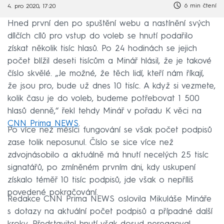
6 min čtení
4. pro 2020, 17:20
Hned první den po spuštění webu a nastínění svých
dílčích cílů pro vstup do voleb se hnutí podařilo
získat několik tisíc hlasů. Po 24 hodinách se jejich
počet blížil deseti tisícům a Minář hlásil, že je takové
číslo skvělé. „Je možné, že těch lidí, kteří nám říkají,
že jsou pro, bude už dnes 10 tisíc. A když si vezmete,
kolik času je do voleb, budeme potřebovat 1 500
hlasů denně,“ řekl tehdy Minář v pořadu K věci na
CNN Prima NEWS
.
Po více než měsíci fungování se však počet podpisů
zase tolik neposunul. Číslo se sice více než
zdvojnásobilo a aktuálně má hnutí necelých 25 tisíc
signatářů, po zmíněném prvním dni, kdy uskupení
získalo téměř 10 tisíc podpisů, jde však o nepříliš
povedené pokračování.
Redakce CNN Prima NEWS oslovila Mikuláše Mináře
s dotazy na aktuální počet podpisů a případné další