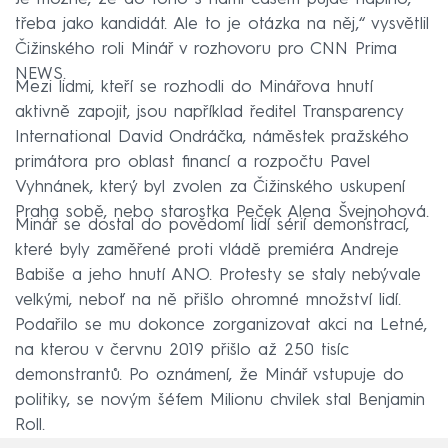
třeba jako kandidát. Ale to je otázka na něj,“ vysvětlil
Čižinského roli Minář v rozhovoru pro CNN Prima
NEWS.
Mezi lidmi, kteří se rozhodli do Minářova hnutí
aktivně zapojit, jsou například ředitel Transparency
International David Ondráčka, náměstek pražského
primátora pro oblast financí a rozpočtu Pavel
Vyhnánek, který byl zvolen za Čižinského uskupení
Praha sobě, nebo starostka Peček Alena Švejnohová.
Minář se dostal do povědomí lidí sérií demonstrací,
které byly zaměřené proti vládě premiéra Andreje
Babiše a jeho hnutí ANO. Protesty se staly nebývale
velkými, neboť na ně přišlo ohromné množství lidí.
Podařilo se mu dokonce zorganizovat akci na Letné,
na kterou v červnu 2019 přišlo až 250 tisíc
demonstrantů. Po oznámení, že Minář vstupuje do
politiky, se novým šéfem Milionu chvilek stal Benjamin
Roll.