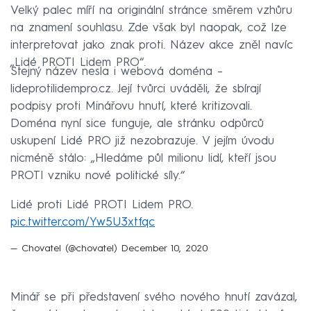
Velký palec míří na originální stránce směrem vzhůru
na znamení souhlasu. Zde však byl naopak, což lze
interpretovat jako znak proti. Název akce zněl navíc
„Lidé PROTI Lidem PRO“.
Stejný název nesla i webová doména –
lideprotilidempro.cz. Její tvůrci uváděli, že sbírají
podpisy proti Minářovu hnutí, které kritizovali.
Doména nyní sice funguje, ale stránku odpůrců
uskupení Lidé PRO již nezobrazuje. V jejím úvodu
nicméně stálo: „Hledáme půl milionu lidí, kteří jsou
PROTI vzniku nové politické síly.“
Lidé proti Lidé PROTI Lidem PRO.
pic.twitter.com/Yw5U3xtfqc
— Chovatel (@chovatel)
December 10, 2020
Minář se při představení svého nového hnutí zavázal,