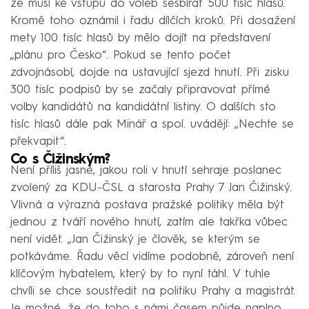
že musí ke vstupu do voleb sesbírat 500 tisíc hlasů.
Kromě toho oznámil i řadu dílčích kroků. Při dosažení
mety 100 tisíc hlasů by mělo dojít na představení
„plánu pro Česko“. Pokud se tento počet
zdvojnásobí, dojde na ustavující sjezd hnutí. Při zisku
300 tisíc podpisů by se začaly připravovat přímé
volby kandidátů na kandidátní listiny. O dalších sto
tisíc hlasů dále pak Minář a spol. uvádějí: „Nechte se
překvapit“.
Co s Čižinským?
Není příliš jasné, jakou roli v hnutí sehraje poslanec
zvolený za KDU-ČSL a starosta Prahy 7 Jan Čižinský.
Vlivná a výrazná postava pražské politiky měla být
jednou z tváří nového hnutí, zatím ale takřka vůbec
není vidět. „Jan Čižinský je člověk, se kterým se
potkáváme. Řadu věcí vidíme podobně, zároveň není
klíčovým hybatelem, který by to nyní táhl. V tuhle
chvíli se chce soustředit na politiku Prahy a magistrát.
Je možné, že do toho s námi časem půjde naplno,