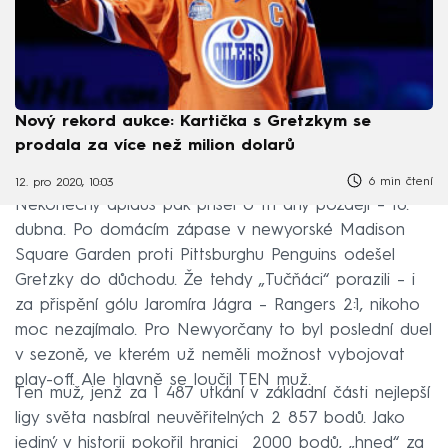
Nový rekord aukce: Kartička s Gretzkym se
prodala za více než milion dolarů
6 min čtení
12. pro 2020, 10:03
Nekonečný aplaus pak přišel o tři dny později – 18.
dubna. Po domácím zápase v newyorské Madison
Square Garden proti Pittsburghu Penguins odešel
Gretzky do důchodu. Že tehdy „Tučňáci“ porazili – i
za přispění gólu Jaromíra Jágra – Rangers 2:1, nikoho
moc nezajímalo. Pro Newyorčany to byl poslední duel
v sezoně, ve kterém už neměli možnost vybojovat
play-off. Ale hlavně se loučil TEN muž.
Ten muž, jenž za 1 487 utkání v základní části nejlepší
ligy světa nasbíral neuvěřitelných 2 857 bodů. Jako
jediný v historii pokořil hranici 2000 bodů, „hned“ za