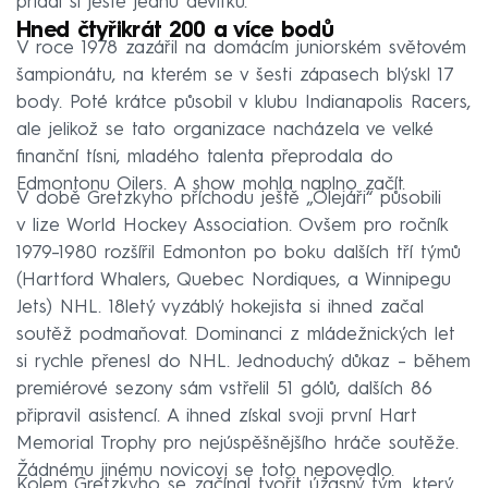
přidal si ještě jednu devítku.
Hned čtyřikrát 200 a více bodů
V roce 1978 zazářil na domácím juniorském světovém
šampionátu, na kterém se v šesti zápasech blýskl 17
body. Poté krátce působil v klubu Indianapolis Racers,
ale jelikož se tato organizace nacházela ve velké
finanční tísni, mladého talenta přeprodala do
Edmontonu Oilers. A show mohla naplno začít.
V době Gretzkyho příchodu ještě „Olejáři“ působili
v lize World Hockey Association. Ovšem pro ročník
1979–⁠1980 rozšířil Edmonton po boku dalších tří týmů
(Hartford Whalers, Quebec Nordiques, a Winnipegu
Jets) NHL. 18letý vyzáblý hokejista si ihned začal
soutěž podmaňovat. Dominanci z mládežnických let
si rychle přenesl do NHL. Jednoduchý důkaz – během
premiérové sezony sám vstřelil 51 gólů, dalších 86
připravil asistencí. A ihned získal svoji první Hart
Memorial Trophy pro nejúspěšnějšího hráče soutěže.
Žádnému jinému novicovi se toto nepovedlo.
Kolem Gretzkyho se začínal tvořit úžasný tým, který