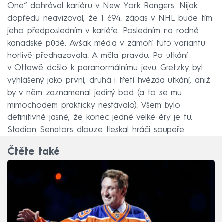
One“ dohrával kariéru v New York Rangers. Nijak
dopředu neavizoval, že 1 694. zápas v NHL bude tím
jeho předposledním v kariéře. Posledním na rodné
kanadské půdě. Avšak média v zámoří tuto variantu
horlivě předhazovala. A měla pravdu. Po utkání
v Ottawě došlo k paranormálnímu jevu. Gretzky byl
vyhlášený jako první, druhá i třetí hvězda utkání, aniž
by v něm zaznamenal jediný bod (a to se mu
mimochodem prakticky nestávalo). Všem bylo
definitivně jasné, že konec jedné velké éry je tu.
Stadion Senators dlouze tleskal hráči soupeře.
Čtěte také