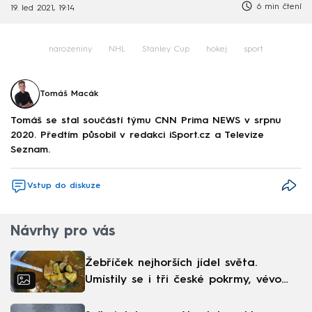
6 min čtení
19. led 2021, 19:14
narozeniny
NHL
Stanley Cup
hokej
sport
Tomáš Macák
Tomáš se stal součástí týmu CNN Prima NEWS v srpnu
2020. Předtím působil v redakci iSport.cz a Televize
Seznam.
Vstup do diskuze
Návrhy pro vás
Žebříček nejhorších jídel světa.
Umístily se i tři české pokrmy, vévodí
skandinávská kuchyně