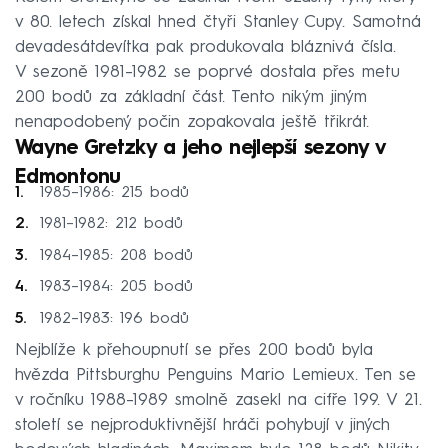
v 80. letech získal hned čtyři Stanley Cupy. Samotná
devadesátdevítka pak produkovala bláznivá čísla.
V sezoně 1981–⁠1982 se poprvé dostala přes metu
200 bodů za základní část. Tento nikým jiným
nenapodobený počin zopakovala ještě třikrát.
Wayne Gretzky a jeho nejlepší sezony v
Edmontonu
1985–⁠1986: 215 bodů
1981–⁠1982: 212 bodů
1984–⁠1985: 208 bodů
1983–⁠1984: 205 bodů
1982–⁠1983: 196 bodů
Nejblíže k přehoupnutí se přes 200 bodů byla
hvězda Pittsburghu Penguins Mario Lemieux. Ten se
v ročníku 1988–⁠1989 smolně zasekl na cifře 199. V 21.
století se nejproduktivnější hráči pohybují v jiných