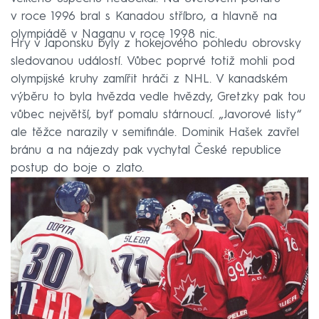
v roce 1996 bral s Kanadou stříbro, a hlavně na
olympiádě v Naganu v roce 1998 nic.
Hry v Japonsku byly z hokejového pohledu obrovsky
sledovanou událostí. Vůbec poprvé totiž mohli pod
olympijské kruhy zamířit hráči z NHL. V kanadském
výběru to byla hvězda vedle hvězdy, Gretzky pak tou
vůbec největší, byť pomalu stárnoucí. „Javorové listy“
ale těžce narazily v semifinále. Dominik Hašek zavřel
bránu a na nájezdy pak vychytal České republice
postup do boje o zlato.