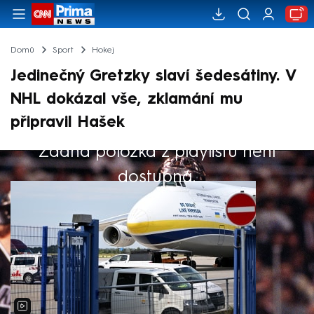
Domů
Sport
Hokej
Jedinečný Gretzky slaví šedesátiny. V
NHL dokázal vše, zklamání mu
připravil Hašek
Žádná položka z playlistu není
Výběr redakce
dostupná.