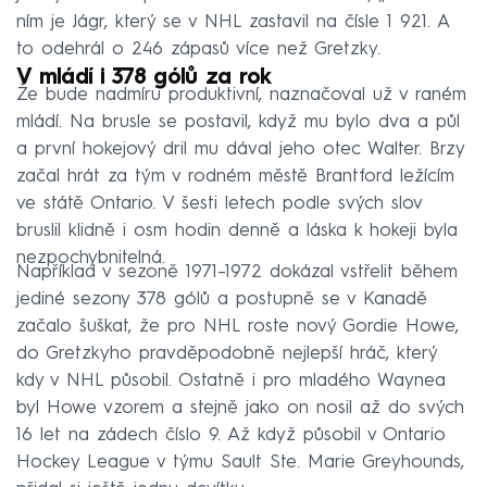
ním je Jágr, který se v NHL zastavil na čísle 1 921. A
to odehrál o 246 zápasů více než Gretzky.
V mládí i 378 gólů za rok
Že bude nadmíru produktivní, naznačoval už v raném
mládí. Na brusle se postavil, když mu bylo dva a půl
a první hokejový dril mu dával jeho otec Walter. Brzy
začal hrát za tým v rodném městě Brantford ležícím
ve státě Ontario. V šesti letech podle svých slov
bruslil klidně i osm hodin denně a láska k hokeji byla
nezpochybnitelná.
Například v sezoně 1971–⁠1972 dokázal vstřelit během
jediné sezony 378 gólů a postupně se v Kanadě
začalo šuškat, že pro NHL roste nový Gordie Howe,
do Gretzkyho pravděpodobně nejlepší hráč, který
kdy v NHL působil. Ostatně i pro mladého Waynea
byl Howe vzorem a stejně jako on nosil až do svých
16 let na zádech číslo 9. Až když působil v Ontario
Hockey League v týmu Sault Ste. Marie Greyhounds,