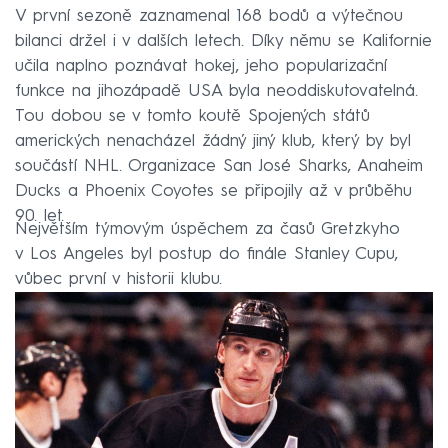
V první sezoně zaznamenal 168 bodů a výtečnou
bilanci držel i v dalších letech. Díky němu se Kalifornie
učila naplno poznávat hokej, jeho popularizační
funkce na jihozápadě USA byla neoddiskutovatelná.
Tou dobou se v tomto koutě Spojených států
amerických nenacházel žádný jiný klub, který by byl
součástí NHL. Organizace San José Sharks, Anaheim
Ducks a Phoenix Coyotes se připojily až v průběhu
90. let.
Největším týmovým úspěchem za časů Gretzkyho
v Los Angeles byl postup do finále Stanley Cupu,
vůbec první v historii klubu.