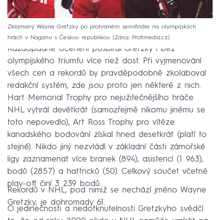
Zklamaný Wayne Gretzky po prohraném semifinále na olympijských
hrách v Naganu s Českou republikou
Zdroj: Profimedia.cz
Každopádně ocenění posbíral Gretzky i bez
olympijského triumfu více než dost. Při vyjmenování
všech cen a rekordů by pravděpodobně zkolaboval
redakční systém, zde jsou proto jen některé z nich.
Hart Memorial Trophy pro nejužitečnějšího hráče
NHL vyhrál devětkrát (samozřejmě nikomu jinému se
toto nepovedlo), Art Ross Trophy pro vítěze
kanadského bodování získal hned desetkrát (platí to
stejné). Nikdo jiný nezvládl v základní části zámořské
ligy zaznamenat více branek (894), asistencí (1 963),
bodů (2857) a hattricků (50). Celkový součet včetně
play-off činí 3 239 bodů.
Rekordů v NHL, pod nimiž se nechází jméno Wayne
Gretzky, je dohromady 61.
O jedinečnosti a nedotknutelnosti Gretzkyho svědčí