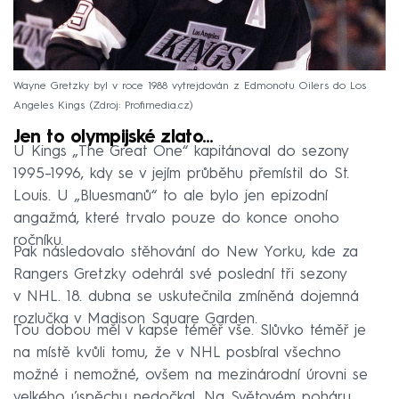
Wayne Gretzky byl v roce 1988 vytrejdován z Edmonotu Oilers do Los
Angeles Kings
Zdroj: Profimedia.cz
Jen to olympijské zlato…
U Kings „The Great One“ kapitánoval do sezony
1995–⁠1996, kdy se v jejím průběhu přemístil do St.
Louis. U „Bluesmanů“ to ale bylo jen epizodní
angažmá, které trvalo pouze do konce onoho
ročníku.
Pak následovalo stěhování do New Yorku, kde za
Rangers Gretzky odehrál své poslední tři sezony
v NHL. 18. dubna se uskutečnila zmíněná dojemná
rozlučka v Madison Square Garden.
Tou dobou měl v kapse téměř vše. Slůvko téměř je
na místě kvůli tomu, že v NHL posbíral všechno
možné i nemožné, ovšem na mezinárodní úrovni se
velkého úspěchu nedočkal. Na Světovém poháru