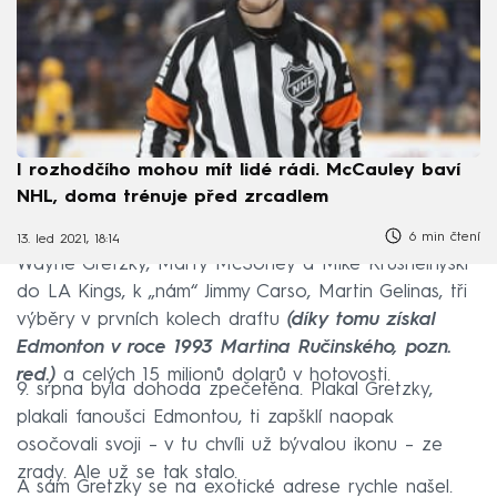
I rozhodčího mohou mít lidé rádi. McCauley baví
NHL, doma trénuje před zrcadlem
6 min čtení
13. led 2021, 18:14
Wayne Gretzky, Marty McSorley a Mike Krushelnyski
do LA Kings, k „nám“ Jimmy Carso, Martin Gelinas, tři
výběry v prvních kolech draftu
(díky tomu získal
Edmonton v roce 1993 Martina Ručinského, pozn.
red.)
a celých 15 milionů dolarů v hotovosti.
9. srpna byla dohoda zpečetěna. Plakal Gretzky,
plakali fanoušci Edmontou, ti zapšklí naopak
osočovali svoji – v tu chvíli už bývalou ikonu – ze
zrady. Ale už se tak stalo.
A sám Gretzky se na exotické adrese rychle našel.