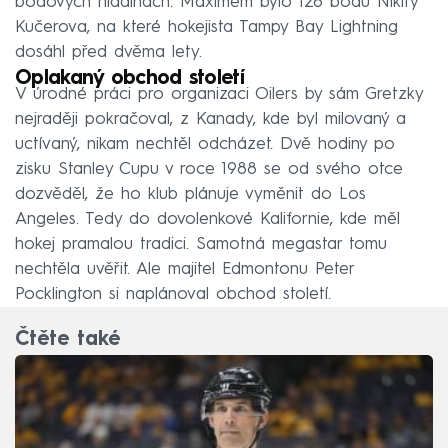
bodových hladinách. Maximem bylo 128 bodů Nikity
Kučerova, na které hokejista Tampy Bay Lightning
dosáhl před dvěma lety.
Oplakaný obchod století
V úrodné práci pro organizaci Oilers by sám Gretzky
nejraději pokračoval, z Kanady, kde byl milovaný a
uctívaný, nikam nechtěl odcházet. Dvě hodiny po
zisku Stanley Cupu v roce 1988 se od svého otce
dozvěděl, že ho klub plánuje vyměnit do Los
Angeles. Tedy do dovolenkové Kalifornie, kde měl
hokej pramalou tradici. Samotná megastar tomu
nechtěla uvěřit. Ale majitel Edmontonu Peter
Pocklington si naplánoval obchod století.
Čtěte také