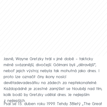
Jasně, Wayne Gretzky hrál v jiné době – takticky
méně svázanější, divočejší. Gólmani byli „děravější“,
neboť jejich výstroj nebyla tak mohutná jako dnes. I
proto lze označit činy ikony nosící
devětadevadesátku na zádech za nepřekonatelné.
Každopádně je zcestné zamýšlet se hlouběji nad tím,
kolik bodů by Gretzky udělal dnes. Je nejlepším
z nejlepších.
Psal se 15. duben roku 1999. Tehdy 38letý „The Great