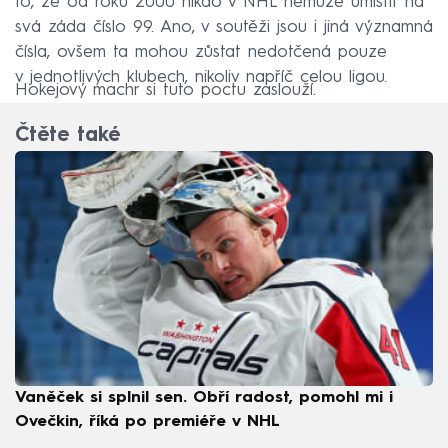
to, že od roku 2000 nikdo v NHL nemůže umístit na
svá záda číslo 99. Ano, v soutěži jsou i jiná významná
čísla, ovšem ta mohou zůstat nedotčená pouze
v jednotlivých klubech, nikoliv napříč celou ligou.
Hokejový machr si tuto poctu zaslouží.
Čtěte také
Vaněček si splnil sen. Obří radost, pomohl mi i
Ovečkin, říká po premiéře v NHL