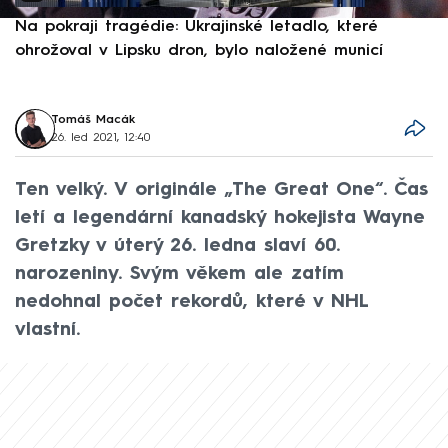
Na pokraji tragédie: Ukrajinské letadlo, které
P
ohrožoval v Lipsku dron, bylo naložené municí
e
Tomáš Macák
26. led 2021, 12:40
Ten velký. V originále „The Great One“. Čas
letí a legendární kanadský hokejista Wayne
Gretzky v úterý 26. ledna slaví 60.
narozeniny. Svým věkem ale zatím
nedohnal počet rekordů, které v NHL
vlastní.