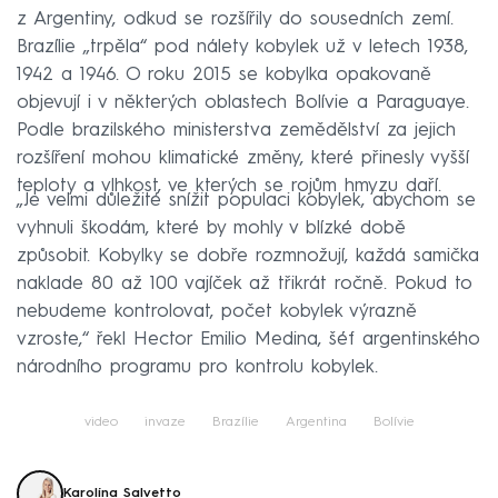
z Argentiny, odkud se rozšířily do sousedních zemí.
Brazílie „trpěla“ pod nálety kobylek už v letech 1938,
1942 a 1946. O roku 2015 se kobylka opakovaně
objevují i v některých oblastech Bolívie a Paraguaye.
Podle brazilského ministerstva zemědělství za jejich
rozšíření mohou klimatické změny, které přinesly vyšší
teploty a vlhkost, ve kterých se rojům hmyzu daří.
„Je velmi důležité snížit populaci kobylek, abychom se
vyhnuli škodám, které by mohly v blízké době
způsobit. Kobylky se dobře rozmnožují, každá samička
naklade 80 až 100 vajíček až třikrát ročně. Pokud to
nebudeme kontrolovat, počet kobylek výrazně
vzroste,“ řekl Hector Emilio Medina, šéf argentinského
národního programu pro kontrolu kobylek.
video
invaze
Brazílie
Argentina
Bolívie
Karolína Salvetto