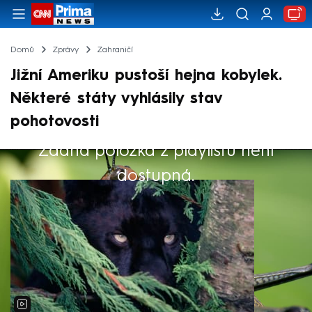
Domů
Zprávy
Zahraničí
Jižní Ameriku pustoší hejna kobylek.
Některé státy vyhlásily stav
pohotovosti
Žádná položka z playlistu není
Výběr redakce
dostupná.