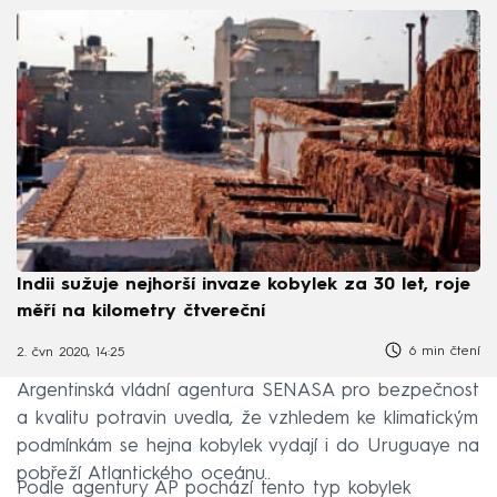
Indii sužuje nejhorší invaze kobylek za 30 let, roje
měří na kilometry čtvereční
6 min čtení
2. čvn 2020, 14:25
Argentinská vládní agentura SENASA pro bezpečnost
a kvalitu potravin uvedla, že vzhledem ke klimatickým
podmínkám se hejna kobylek vydají i do Uruguaye na
pobřeží Atlantického oceánu..
Podle agentury AP pochází tento typ kobylek