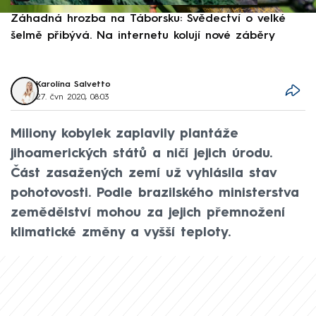
Záhadná hrozba na Táborsku: Svědectví o velké
S
šelmě přibývá. Na internetu kolují nové záběry
d
Karolína Salvetto
27. čvn 2020, 08:03
Miliony kobylek zaplavily plantáže
jihoamerických států a ničí jejich úrodu.
Část zasažených zemí už vyhlásila stav
pohotovosti. Podle brazilského ministerstva
zemědělství mohou za jejich přemnožení
klimatické změny a vyšší teploty.