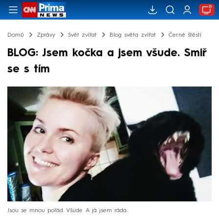
Domů
Zprávy
Svět zvířat
Blog světa zvířat
Černé štěstí
BLOG: Jsem kočka a jsem všude. Smiř
se s tím
Jsou se mnou pořád. Všude. A já jsem ráda.