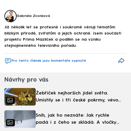
Gabriela Zvonková
Již několik let se profesně i soukromě věnuji tématům
blízkým přírodě, zvířatům a jejich ochraně. Jsem součástí
projektu Prima Mazlíček a podílím se na vzniku
stejnojmenného televizního pořadu.
Pro tento článek jsou komentáře vypnuté
Návrhy pro vás
Žebříček nejhorších jídel světa.
Umístily se i tři české pokrmy, vévodí
skandinávská kuchyně
Sníh, jak ho neznáte: Jak rychle
padá i z čeho se skládá. A vločky
nejsou bílé