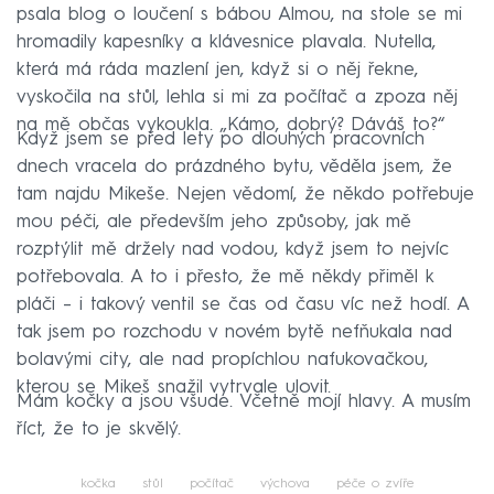
psala blog o loučení s bábou Almou, na stole se mi
hromadily kapesníky a klávesnice plavala. Nutella,
která má ráda mazlení jen, když si o něj řekne,
vyskočila na stůl, lehla si mi za počítač a zpoza něj
na mě občas vykoukla. „Kámo, dobrý? Dáváš to?“
Když jsem se před lety po dlouhých pracovních
dnech vracela do prázdného bytu, věděla jsem, že
tam najdu Mikeše. Nejen vědomí, že někdo potřebuje
mou péči, ale především jeho způsoby, jak mě
rozptýlit mě držely nad vodou, když jsem to nejvíc
potřebovala. A to i přesto, že mě někdy přiměl k
pláči – i takový ventil se čas od času víc než hodí. A
tak jsem po rozchodu v novém bytě nefňukala nad
bolavými city, ale nad propíchlou nafukovačkou,
kterou se Mikeš snažil vytrvale ulovit.
Mám kočky a jsou všude. Včetně mojí hlavy. A musím
říct, že to je skvělý.
kočka
stůl
počítač
výchova
péče o zvíře