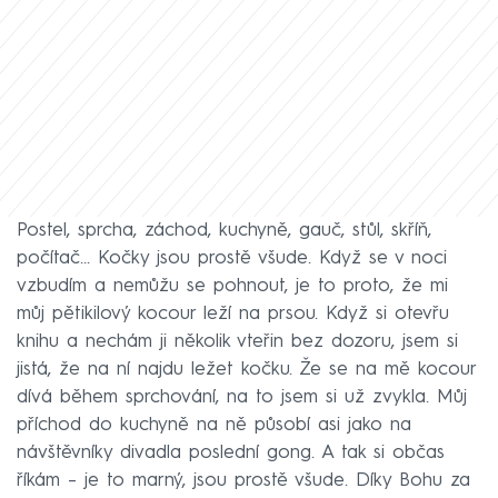
Postel, sprcha, záchod, kuchyně, gauč, stůl, skříň,
počítač… Kočky jsou prostě všude. Když se v noci
vzbudím a nemůžu se pohnout, je to proto, že mi
můj pětikilový kocour leží na prsou. Když si otevřu
knihu a nechám ji několik vteřin bez dozoru, jsem si
jistá, že na ní najdu ležet kočku. Že se na mě kocour
dívá během sprchování, na to jsem si už zvykla. Můj
příchod do kuchyně na ně působí asi jako na
návštěvníky divadla poslední gong. A tak si občas
říkám – je to marný, jsou prostě všude. Díky Bohu za