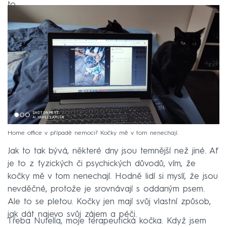
to.
Home office v případě nemoci? Kočky mě v tom nenechají.
Jak to tak bývá, některé dny jsou temnější než jiné. Ať
je to z fyzických či psychických důvodů, vím, že
kočky mě v tom nenechají. Hodně lidí si myslí, že jsou
nevděčné, protože je srovnávají s oddaným psem.
Ale to se pletou. Kočky jen mají svůj vlastní způsob,
jak dát najevo svůj zájem a péči.
Třeba Nutella, moje terapeutická kočka. Když jsem