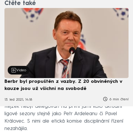
Čtěte také
Video
Berbr byl propuštěn z vazby. Z 20 obviněných v
kauze jsou už všichni na svobodě
6 min čtení
13. led 2021, 14:18
Rejžek nebyl delegován na první jarní kolo aktuální
ligové sezony stejně jako Petr Ardeleanu či Pavel
Královec. S nimi ale etická komise disciplinární řízení
nezahájila.