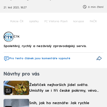
6 min čtení
21. led 2021, 18:27
Policie ČR
úplatky
FC Viktoria Plzeň
korupce
FAČR
ČTK
Spolehlivý, rychlý a nezávislý zpravodajský servis.
Pro tento článek jsou komentáře vypnuté
Návrhy pro vás
Žebříček nejhorších jídel světa.
Umístily se i tři české pokrmy, vévodí
skandinávská kuchyně
Sníh, jak ho neznáte: Jak rychle