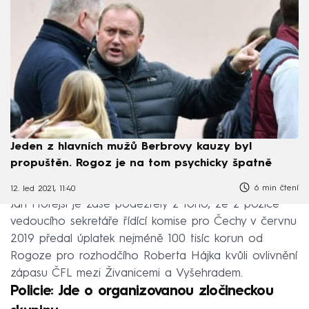
Jeden z hlavních mužů Berbrovy kauzy byl
propuštěn. Rogoz je na tom psychicky špatně
6 min čtení
12. led 2021, 11:40
Jan Hořejší je zase podezřelý z toho, že z pozice
vedoucího sekretáře řídící komise pro Čechy v červnu
2019 předal úplatek nejméně 100 tisíc korun od
Rogoze pro rozhodčího Roberta Hájka kvůli ovlivnění
zápasu ČFL mezi Živanicemi a Vyšehradem.
Policie: Jde o organizovanou zločineckou