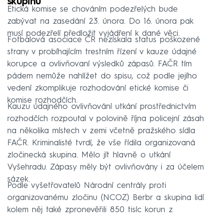
skupinu
Etická komise se chováním podezřelých bude
zabývat na zasedání 23. února. Do 16. února pak
musí podezřelí předložit vyjádření k dané věci.
Fotbalová asociace ČR nezískala status poškozené
strany v probíhajícím trestním řízení v kauze údajné
korupce a ovlivňovaní výsledků zápasů. FAČR tím
pádem nemůže nahlížet do spisu, což podle jejího
vedení zkomplikuje rozhodování etické komise či
komise rozhodčích.
Kauzu údajného ovlivňování utkání prostřednictvím
rozhodčích rozpoutal v polovině října policejní zásah
na několika místech v zemi včetně pražského sídla
FAČR. Kriminalisté tvrdí, že vše řídila organizovaná
zločinecká skupina. Mělo jít hlavně o utkání
Vyšehradu. Zápasy měly být ovlivňovány i za účelem
sázek.
Podle vyšetřovatelů Národní centrály proti
organizovanému zločinu (NCOZ) Berbr a skupina lidí
kolem něj také zpronevěřili 850 tisíc korun z