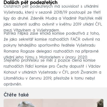
Dalších pět podezřelých
Ostatních pět podezřelých má souvislost s utkáními
Vyšehradu, který v sezoně 2018/19 postoupil ze třetí
ligy do druhé. Zdeněk Mudra a Vladimír Pastýřek měli
jako asistenti sudího ovlivnit v květnu 2019 utkání ČFL
mezi Vltavínem a Vyšehradem.
Patrika Filípka zase etická komise podezřívá z toho,
že jako sekretář komise rozhodčích FAČR ovlivnil na
pokyny tehdejšího sportovního ředitele Vyšehradu
Romana Rogoze delegaci rozhodčích na přípravné
utkání jeho týmu s Motorletem v únoru 2020.
Stejného prohřešku se měl z pozice člena komise
rozhodčích řídící komise pro Čechy dopustit i Václav
Kohout v utkáních Vyšehradu v ČFL proti Živanicím a
Litoměřicku v červnu 2019, přestože k tomu nebyl
oprávněn.
Čtěte také