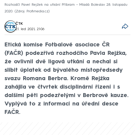
Rozhodčí Pavel Rejžek na utkání Příbram –⁠ Mladá Boleslav 28. listopadu
2020.
Zdroj: Profimedia.cz
ČTK
21. led 2021, 21:06
Etická komise Fotbalové asociace ČR
(FAČR) podezřívá rozhodčího Pavla Rejžka,
že ovlivnil dvě ligová utkání a nechal si
slíbit úplatek od bývalého místopředsedy
svazu Romana Berbra. Kromě Rejžka
zahájila ve čtvrtek disciplinární řízení i s
dalšími pěti podezřelými v Berbrově kauze.
Vyplývá to z informací na úřední desce
FAČR.