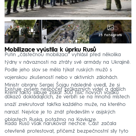
25 fotografií
Mobilizace vyústila k úprku Rusů
Putin „částečnou mobilizaci“ vyhlásil před několika
týdny v návaznosti na ztráty své armády na Ukrajině.
Podle jeho slov se měla týkat ruských mužů s
vojenskou zkušeností nebo v aktivních zálohách.
Ministr obrany Sergej Šojgu následně uvedl, že si
Existuje ovšem nespočet průkazných videí a dalších
Kreml takto slibuje získat 300 tisíc nových vojáků.
důkazů dokládajících, že verbíři se na mnoha místech
snaží zrekrutovat takřka každého muže, na kterého
narazí. Nejvíce je to znát především v asijských
oblastech Ruska, potažmo na Kavkaze.
Řada Rusů však narukovat nechce. Část začala
otevřeně protestovat, přičemž bezpečnostní síly tyto