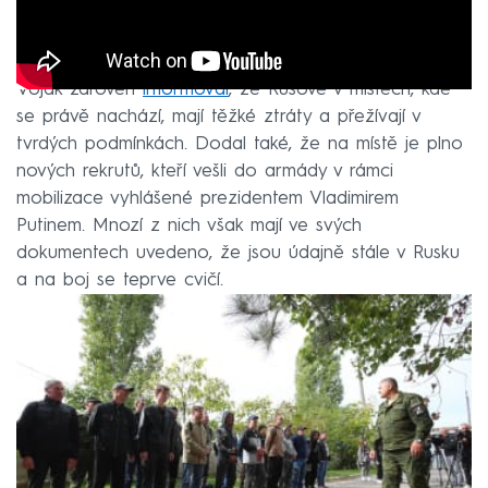
Voják zároveň
informoval
, že Rusové v místech, kde
se právě nachází, mají těžké ztráty a přežívají v
tvrdých podmínkách. Dodal také, že na místě je plno
nových rekrutů, kteří vešli do armády v rámci
mobilizace vyhlášené prezidentem Vladimirem
Putinem. Mnozí z nich však mají ve svých
dokumentech uvedeno, že jsou údajně stále v Rusku
a na boj se teprve cvičí.