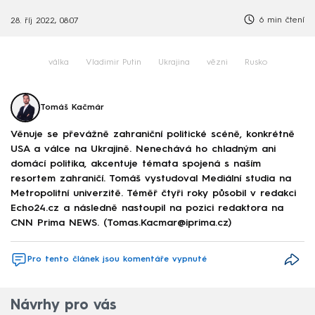
6 min čtení
28. říj 2022, 08:07
válka
Vladimir Putin
Ukrajina
vězni
Rusko
Tomáš Kačmár
Věnuje se převážně zahraniční politické scéně, konkrétně
USA a válce na Ukrajině. Nenechává ho chladným ani
domácí politika, akcentuje témata spojená s naším
resortem zahraničí. Tomáš vystudoval Mediální studia na
Metropolitní univerzitě. Téměř čtyři roky působil v redakci
Echo24.cz a následně nastoupil na pozici redaktora na
CNN Prima NEWS. (Tomas.Kacmar@iprima.cz)
Pro tento článek jsou komentáře vypnuté
Návrhy pro vás