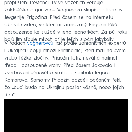
propuštění trestanci. Ty ve vězeních verbuje
žoldnéřská organizace Vagnerova skupina oligarchy
Jevgenije Prigožina. Před časem se na internetu
objevilo video, ve kterém zmiňovaný Prigožin láká
odsouzence ke službě v jeho jednotkách. Za půl roku
bojů jim slibuje milost, ať je jejich zločin jakýkoliv.
V řadách
vagnerovců
tak podle zahraničních expertů
i Ukrajinců bojují mnozí kriminálníci, kteří mají na svém
vrubu těžké zločiny. Prigožin totiž neváhá najímat
třeba i odsouzené vrahy. Před časem šokovalo i
zverbování sériového vraha a kanibala Jegora
Komarova. Samotný Prigožin později občanům řekl,
že „buď bude na Ukrajinu posílat vězně, nebo jejich
děti“.