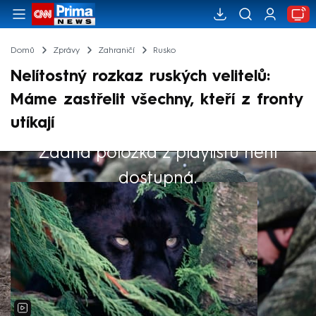
Domů
Zprávy
Zahraničí
Rusko
Nelítostný rozkaz ruských velitelů:
Máme zastřelit všechny, kteří z fronty
utíkají
Žádná položka z playlistu není
Výběr redakce
dostupná.