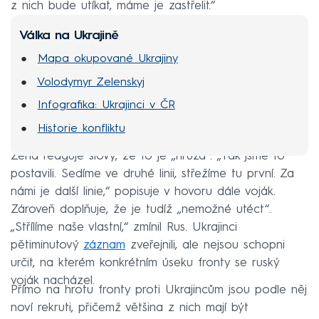
z nich bude utíkat, máme je zastřelit.“
Válka na Ukrajině
Mapa okupované Ukrajiny
Volodymyr Zelenskyj
Infografika: Ukrajinci v ČR
Historie konfliktu
Žena reaguje slovy, že to je „hrůza“. „Tak jsme to
postavili. Sedíme ve druhé linii, střežíme tu první. Za
námi je další linie,“ popisuje v hovoru dále voják.
Zároveň doplňuje, že je tudíž „nemožné utéct“.
„Střílíme naše vlastní,“ zmínil Rus. Ukrajinci
pětiminutový
záznam
zveřejnili, ale nejsou schopni
určit, na kterém konkrétním úseku fronty se ruský
voják nacházel.
Přímo na hrotu fronty proti Ukrajincům jsou podle něj
noví rekruti, přičemž většina z nich mají být