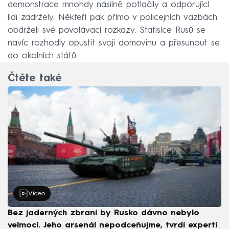
demonstrace mnohdy násilně potlačily a odporující
lidi zadržely. Někteří pak přímo v policejních vazbách
obdrželi své povolávací rozkazy. Statisíce Rusů se
navíc rozhodly opustit svoji domovinu a přesunout se
do okolních států.
Čtěte také
Video
Bez jaderných zbraní by Rusko dávno nebylo
velmocí. Jeho arsenál nepodceňujme, tvrdí experti