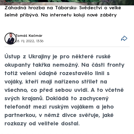
Záhadná hrozba na Táborsku: Svědectví o velké
S
šelmě přibývá. Na internetu kolují nové záběry
d
Tomáš Kačmár
28. říj 2022, 13:36
Ústup z Ukrajiny je pro některé ruské
okupanty takřka nemožný. Na části fronty
totiž velení údajně rozestavělo linii s
vojáky, kteří mají nařízeno střílet na
všechno, co před sebou uvidí. A to včetně
svých krajanů. Dokládá to zachycený
telefonát mezi ruským vojákem a jeho
partnerkou, v němž dívce svěřuje, jaké
rozkazy od velitele dostal.