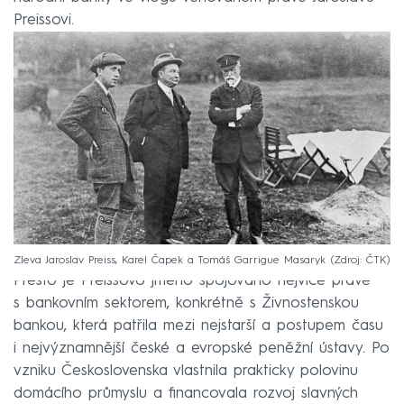
Preissovi.
Zleva Jaroslav Preiss, Karel Čapek a Tomáš Garrigue Masaryk
Zdroj: ČTK
Přesto je Preissovo jméno spojováno nejvíce právě
s bankovním sektorem, konkrétně s Živnostenskou
bankou, která patřila mezi nejstarší a postupem času
i nejvýznamnější české a evropské peněžní ústavy. Po
vzniku Československa vlastnila prakticky polovinu
domácího průmyslu a financovala rozvoj slavných