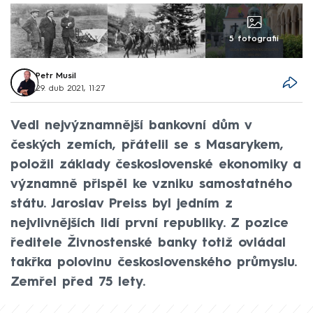
5 fotografií
Petr Musil
29. dub 2021, 11:27
Vedl nejvýznamnější bankovní dům v
českých zemích, přátelil se s Masarykem,
položil základy československé ekonomiky a
významně přispěl ke vzniku samostatného
státu. Jaroslav Preiss byl jedním z
nejvlivnějších lidí první republiky. Z pozice
ředitele Živnostenské banky totiž ovládal
takřka polovinu československého průmyslu.
Zemřel před 75 lety.