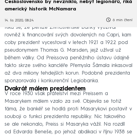
Československo by nevzniklo, nebýt legionářů, říká
americký historik McNamara
6 min čtení
14. lis 2020, 08:24
Říká se, že peníze Živnostenské banky využíval
rovněž k financování svých dovolených na Capri, kam
coby prezident vycestoval v letech 1921 a 1922 pod
pseudonymem Thomas G. Marsden, jejž užíval už
během války. Od Preissova peněžního ústavu údajně
takto skrze svého kancléře Přemysla Šámala inkasoval
až dva miliony tehdejších korun. Podobně prezidenta
sponzorovala i konkurenční Legiobanka.
Dvakrát málem prezidentem
V roce 1930 však přátelství mezi Preissem a
Masarykem málem vzalo za své. Objevila se totiž
fáma, že bankéř se hodlá proti Masarykovi postavit v
souboji o funkci prezidenta republiky. Nic takového
se ale nekonalo, Preiss si Masaryka vážil. Na rozdíl
od Edvarda Beneše, po jehož abdikaci v říjnu 1938 se