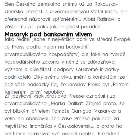
člen Českého zemského sněmu už za Rakouska-
Uherska. Starosti s prvorepublikovou státní kasou ale
přenechal názorově spřízněnému Aloisi Rašínovi a
zůstal mu po boku jako nejbližší poradce.
Masaryk pod bankovním vlivem
Jako ředitel jedné z největších bank ve střední Evropě
se Preiss podílel nejen na budování
prvorepublikového hospodářství, ale také na tvorbě
hospodářského zákona, v němž se zdůrazňoval
význam a důležitost podpory soukromé iniciativy
podnikatelů. Díky svému vlivu, jmění a kontaktům lze
bez větší nadsázky říci, že Jaroslav Preiss byl „Petrem
Kellnerem“ první republiky.
Zlí jazykové však Jaroslava Preisse označují i za
prvorepublikového „Marka Dalíka“. Zřejmě proto, že
byl blízkým přítelem Tomáše Garrigua Masaryka a
velmi ho obdivoval. Ten zase Preisse pokládal za
největšího finančníka v Československu, a proto ho
nechával spravovat své osobní peníze. Prezident