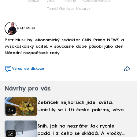
peníze
výročí
historie
Československo
Tomáš Garrigue Masaryk
Petr Musil
Petr Musil byl ekonomický redaktor CNN Prima NEWS a
vysokoškolský učitel, v současné době působí jako člen
Národní rozpočtové rady.
Vstup do diskuze
Návrhy pro vás
Žebříček nejhorších jídel světa.
Umístily se i tři české pokrmy, vévodí
skandinávská kuchyně
Sníh, jak ho neznáte: Jak rychle
padá i z čeho se skládá. A vločky