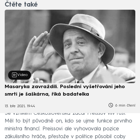
Čtěte také
Video
Masaryka zavraždili. Poslední vyšetřování jeho
smrti je šaškárna, říká badatelka
6 min čtení
13. bře 2021, 19:44
Se vznikem Československa začal Preissův vliv růst.
Měl to být původně on, kdo se ujme funkce prvního
ministra financí. Preissovi ale vyhovovala pozice
zákulisního hráče, přestože v politice působil coby