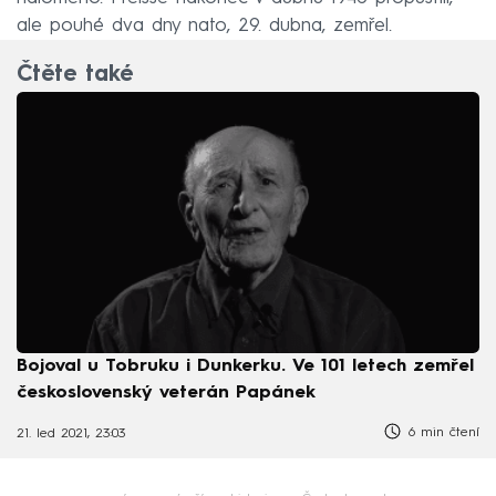
ale pouhé dva dny nato, 29. dubna, zemřel.
Čtěte také
Bojoval u Tobruku i Dunkerku. Ve 101 letech zemřel
československý veterán Papánek
6 min čtení
21. led 2021, 23:03