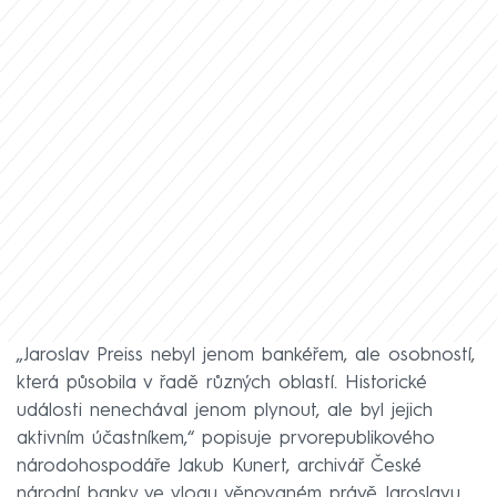
„Jaroslav Preiss nebyl jenom bankéřem, ale osobností,
která působila v řadě různých oblastí. Historické
události nenechával jenom plynout, ale byl jejich
aktivním účastníkem,“ popisuje prvorepublikového
národohospodáře Jakub Kunert, archivář České
národní banky ve vlogu věnovaném právě Jaroslavu