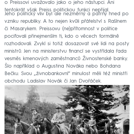
o Preissovi uvažovalo jako o jeho nástupci. Ani
tentokrát však Preiss politickou funkci nepřijal.
Jeho politický vliv byl ale nezměrný a patrný hned po
vzniku republiky. A to nejen kvůli přátelství s Rašínem
či Masarykem. Preissovu (ne)přítomnost v politice
pociťovali přinejmenším ti, kdo o věcech formálně
rozhodovali. Zvykl si totiž dosazovat své lidi na posty
ministrů. Jen na ministerstvu financí se vystřídala řada
vesměs kmenových zaměstnanců Živnostenské banky.
Šlo například o Augustina Nováka nebo Bohdana
Bečku. Svou „živnobankovní“ minulost měli též ministři
obchodu Ladislav Novák či Jan Dvořáček.