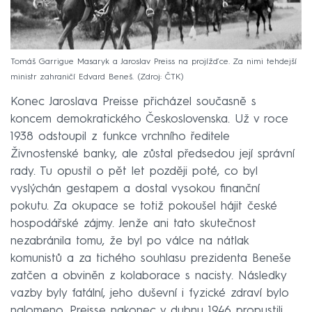
Tomáš Garrigue Masaryk a Jaroslav Preiss na projížďce. Za nimi tehdejší
ministr zahraničí Edvard Beneš.
Zdroj: ČTK
Konec Jaroslava Preisse přicházel současně s
koncem demokratického Československa. Už v roce
1938 odstoupil z funkce vrchního ředitele
Živnostenské banky, ale zůstal předsedou její správní
rady. Tu opustil o pět let později poté, co byl
vyslýchán gestapem a dostal vysokou finanční
pokutu. Za okupace se totiž pokoušel hájit české
hospodářské zájmy. Jenže ani tato skutečnost
nezabránila tomu, že byl po válce na nátlak
komunistů a za tichého souhlasu prezidenta Beneše
zatčen a obviněn z kolaborace s nacisty. Následky
vazby byly fatální, jeho duševní i fyzické zdraví bylo
nalomeno. Preisse nakonec v dubnu 1946 propustili,