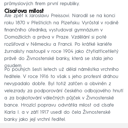
průmyslových firem první republiky.
Císařova milost
Ale zpět k Jaroslavu Preissovi. Narodil se na konci
roku 1870 v Přešticích na Plzeňsku. Vyrůstal v rodině
finančního úředníka, vystudoval gymnázium v
Domažlicích a práva v Praze. Vzdělání si poté
rozšiřoval v Německu a Francii. Po krátké kariéře
žurnalisty nastoupil v roce 1904 jako čtyřiatřicetiletý
právě do Živnostenské banky, která se stala jeho
osudem.
Po pouhých šesti letech už dělal náměstka vrchního
ředitele. V roce 1916 to však s jeho profesní dráhou
nevypadalo dobře. Byl totiž zatčen a obviněn z
velezrady za podporování českého odbojového hnutí
a za bojkotování válečných půjček v Živnostenské
bance. Hrozící popravu odvrátila milost od císaře
Karla I. a v září 1917 usedl do čela Živnostenské
banky jako její vrchní ředitel.