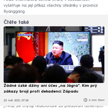
vyšetřuje na její příkaz všechny úředníky v provincii
Ryanggang.
Čtěte také
Žádné úzké džíny ani účes „na Jágra“. Kim prý
zákazy brojí proti dekadenci Západu
6 min čtení
20. kvě 2021, 07:28
„Tvrdí, že chytají reakcionáře za předávání důvěrných