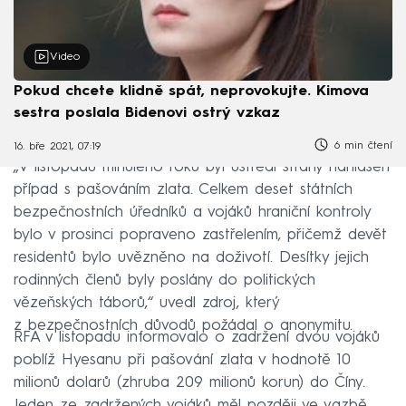
Video
Pokud chcete klidně spát, neprovokujte. Kimova
sestra poslala Bidenovi ostrý vzkaz
6 min čtení
16. bře 2021, 07:19
„V listopadu minulého roku byl ústředí strany nahlášen
případ s pašováním zlata. Celkem deset státních
bezpečnostních úředníků a vojáků hraniční kontroly
bylo v prosinci popraveno zastřelením, přičemž devět
residentů bylo uvězněno na doživotí. Desítky jejich
rodinných členů byly poslány do politických
vězeňských táborů,“ uvedl zdroj, který
z bezpečnostních důvodů požádal o anonymitu.
RFA v listopadu informovalo o zadržení dvou vojáků
poblíž Hyesanu při pašování zlata v hodnotě 10
milionů dolarů (zhruba 209 milionů korun) do Číny.
Jeden ze zadržených vojáků měl později ve vazbě