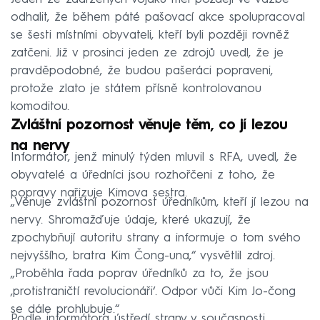
odhalit, že během páté pašovací akce spolupracoval
se šesti místními obyvateli, kteří byli později rovněž
zatčeni. Již v prosinci jeden ze zdrojů uvedl, že je
pravděpodobné, že budou pašeráci popraveni,
protože zlato je státem přísně kontrolovanou
komoditou.
Zvláštní pozornost věnuje těm, co jí lezou
na nervy
Informátor, jenž minulý týden mluvil s RFA, uvedl, že
obyvatelé a úředníci jsou rozhořčeni z toho, že
popravy nařizuje Kimova sestra.
„Věnuje zvláštní pozornost úředníkům, kteří jí lezou na
nervy. Shromažďuje údaje, které ukazují, že
zpochybňují autoritu strany a informuje o tom svého
nejvyššího, bratra Kim Čong-una,“ vysvětlil zdroj.
„Proběhla řada poprav úředníků za to, že jsou
‚protistraničtí revolucionáři‘. Odpor vůči Kim Jo-čong
se dále prohlubuje.“
Podle informátora ústředí strany v současnosti