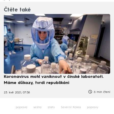
Čtěte také
Koronavirus mohl vzniknout v čínské laboratoři.
Máme důkazy, tvrdí republikáni
6 min čtení
23. kvě 2021, 07:58
poprava
sestra
zlato
Severní Korea
popravy