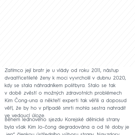
Zatímco její bratr je u vlády od roku 2011, nástup
dvaatřicetileté ženy k moci vyvrcholil v dubnu 2020,
kdy se stala náhradníkem politbyra. Stalo se tak
v době zvěstí o možných zdravotních problémech
Kim Čong-una a někteří experti tak věřili a doposud
věří, že by ho v případě smrti mohla sestra nahradit
ve vedoucí úloze.
Během lednového sjezdu Korejské dělnické strany
byla však Kim Jo-čong degradována a od té doby je
„jen“ členkou ústředního výboru strany. Navzdory