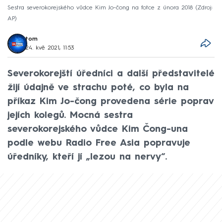
Sestra severokorejského vůdce Kim Jo-čong na fotce z února 2018
Zdroj:
AP
tom
24. kvě 2021, 11:53
Severokorejští úředníci a další představitelé
žijí údajně ve strachu poté, co byla na
příkaz Kim Jo-čong provedena série poprav
jejích kolegů. Mocná sestra
severokorejského vůdce Kim Čong-una
podle webu Radio Free Asia popravuje
úředníky, kteří jí „lezou na nervy“.