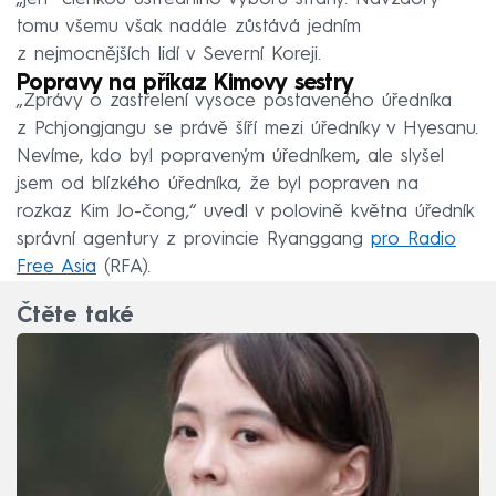
tomu všemu však nadále zůstává jedním
z nejmocnějších lidí v Severní Koreji.
Popravy na příkaz Kimovy sestry
„Zprávy o zastřelení vysoce postaveného úředníka
z Pchjongjangu se právě šíří mezi úředníky v Hyesanu.
Nevíme, kdo byl popraveným úředníkem, ale slyšel
jsem od blízkého úředníka, že byl popraven na
rozkaz Kim Jo-čong,“ uvedl v polovině května úředník
správní agentury z provincie Ryanggang
pro Radio
Free Asia
(RFA).
Čtěte také