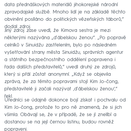
data přednáškových materiálů jihokorejské národní
zpravodajské službě. Mnoho lidí je na základě těchto
obvinění posíláno do politických vězeňských táborů,“
dodal zdroj.
Jiný zdroj zase uvedl, že Kimova sestra je mezi
některými nazývána „ďábelskou ženou“. „Po popravě
celníků v Sinuidžu zastřelením, bylo po následném
vyšetřování strany města Sinuidžu, správních agentur
a státního bezpečnostního oddělení popravena i
řada dalších představitelů,“ uvedl druhý ze zdrojů,
který si přál zůstat anonymní. „Když se objevila
zpráva, že za těmito popravami stojí Kim Jo-čong,
představitelé ji začali nazývat ‚ďábelskou ženou‘,“
řekl.
Úředníci se údajně dokonce bojí získat i pochvalu od
Kim Jo-čong, protože to pro ně znamená, že si jich
všimla. Obávají se, že v případě, že se jí znelíbí a
dostanou se na její černou listinu, budou rovněž
popraveni.