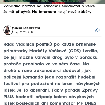
Záhadná hrozba na Táborsku: Svědectví o velké
S
šelmě přibývá. Na internetu kolují nové záběry
d
Monika Kabourková
7. srp 2023, 21:12
Řada vládních politiků po kauze brněnské
primátorky Markéty Vaňkové (ODS) tvrdila,
že její možné užívání drog bylo v pořádku,
protože probíhalo ve volném čase. Na
druhé straně zákonodárci sledovali, jak
policejní komando jede rozprášit hudební
festival pro podezření na braní návykových
látek. Je to absurdní. Tak v pořadu Zprávy
PLUS hodnotil případy kolem návykových
látek posledních dní komentátor MF DNES