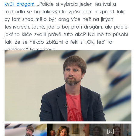
kvůli drogám.
„Policie si vybrala jeden festival a
rozhodla se ho takovýmto způsobem rozprášit. Jako
by tam snad mělo být drog více než na jiných
festivalech. Jasně, jde o boj proti drogám, ale podle
jakého klíče zvolili právě tuto akci? Na mě to působí
tak, že se někdo zbláznil a řekl si: ‚Ok, teď to
uděláme‘,“ komentoval.