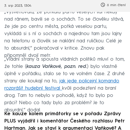
6 min čtení
3. srp 2023, 13:04
„Vysvětlovala, že potkala partu veselých lidí někdy
nad ránem, bavili se o sochách. To se člověku stává,
že jde po centru města, potká veselou partu,
vykládá si s ní o sochách a najednou tam jsou lajny
na telefonu a člověk se naklání nad ruličkou. Celé je
to absurdní,“ pokračoval v kritice. Znovu pak
připomněl dvojí metr.
„Vládní strany a spousta vládních politiků mluví o tom,
že tohle (
kauza Vaňkové, pozn. red.
) bylo vlastně
úplně v pořádku, stalo se to ve volném čase. Z druhé
strany ale koukají na to,
jak jede policejní komando
rozprášit hudební festival
kvůli podezření na braní
drog. Tam to nebylo v pohodě, když to bylo po
práci? Nebo co tady bylo za problém? Je to
absurdní,“ dodal.
Ke kauze kolem primátorky se v pořadu Zprávy
PLUS vyjádřil i komentátor Českého rozhlasu Petr
Hartman. Jak se staví k argumentaci Vaňkové? A