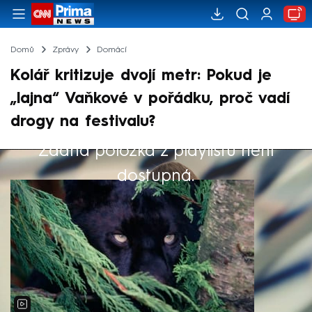
Domů
Zprávy
Domácí
Kolář kritizuje dvojí metr: Pokud je
„lajna“ Vaňkové v pořádku, proč vadí
drogy na festivalu?
Žádná položka z playlistu není
Výběr redakce
dostupná.