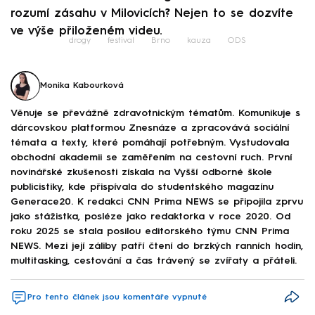
rozumí zásahu v Milovicích? Nejen to se dozvíte
ve výše přiloženém videu.
drogy
festival
Brno
kauza
ODS
Monika Kabourková
Věnuje se převážně zdravotnickým tématům. Komunikuje s
dárcovskou platformou Znesnáze a zpracovává sociální
témata a texty, které pomáhají potřebným. Vystudovala
obchodní akademii se zaměřením na cestovní ruch. První
novinářské zkušenosti získala na Vyšší odborné škole
publicistiky, kde přispívala do studentského magazínu
Generace20. K redakci CNN Prima NEWS se připojila zprvu
jako stážistka, posléze jako redaktorka v roce 2020. Od
roku 2025 se stala posilou editorského týmu CNN Prima
NEWS. Mezi její záliby patří čtení do brzkých ranních hodin,
multitasking, cestování a čas trávený se zvířaty a přáteli.
Pro tento článek jsou komentáře vypnuté