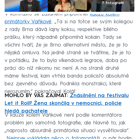
7 fotografií
V kontrastu se zásahem připomněl
kauzu kolem
primátorky Vaňkové
. „Ta si na fotce se svým kolegou
z rady Brna dává lajny koksu, respektive bílého
prášku, který nápadně připomíná kokain. Tady se
všichni tváří, že je Brno alternativní město, že je to
nějaká omluva. Na jedné straně se tváříme, že je to
v pořádku, že to byla víkendová legrace, doba po
práci do níž nikomu nic není. A na straně druhé
máme festival, kam vtrhla banda policistů absolutně
bez zjevného důvodu. Podnikla monstrakci, které
nerozumím,“ pokračoval Kolář.
MOHLO BY VÁS ZAJÍMAT:
Znásilnění na festivalu
Let it Roll? Žena skončila v nemocnici, policie
hledá pachatele
V kauze kolem Vaňkové není podle komentátora
problém jen samotná fotografie, ale hlavně to, jak
„naprosto absurdně primátorka situaci vysvětlovala“.
„
Nejprve vykládala něco o fotomontáži
, o pár hodin