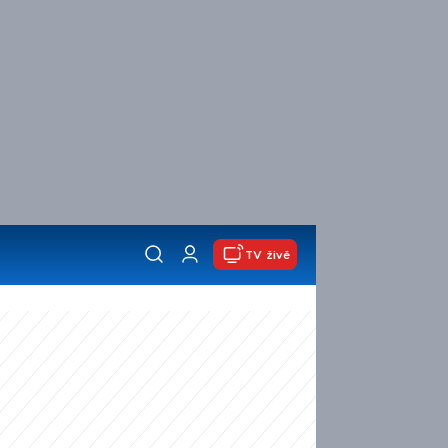
TV živě