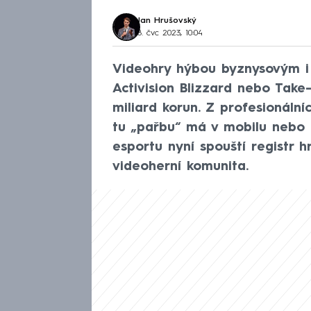
Jan Hrušovský
8. čvc 2023, 10:04
Videohry hýbou byznysovým i 
Activision Blizzard nebo Take
miliard korun. Z profesionální
tu „pařbu“ má v mobilu nebo 
esportu nyní spouští registr hr
videoherní komunita.