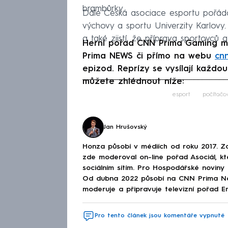
brambůrky.
Dále Česká asociace esportu pořádá 
výchovy a sportu Univerzity Karlovy. Ú
a také zjistí, že příprava sportovc
Herní pořad CNN Prima Gaming m
Prima NEWS či přímo na webu
cn
epizod. Reprízy se vysílají každou
můžete zhlédnout níže:
Fa
esport
počítačo
Jan Hrušovský
Honza působí v médiích od roku 2017. Začí
zde moderoval on-line pořad Asociál, kt
sociálním sítím. Pro Hospodářské noviny
Od dubna 2022 působí na CNN Prima New
moderuje a připravuje televizní pořad En
Pro tento článek jsou komentáře vypnuté