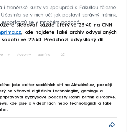
i trenérské kurzy ve spolupráci s Fakultou tělesné
častníci se v nich učí, jak postavit správný trénink,
ů a esportovců se v mnohém podobá.
ůžete sledovat každé úterý ve 23:40 na CNN
nprima.cz
, kde najdete také archiv odvysílaných
 sobotu ve 22:40. Předchozí odvysílaný díl
iled to fetch
vé hry
videohry
gaming
hráči
nal jako editor sociálních sítí na Aktuálně.cz, později
erý se věnoval digitálním technologiím, gamingu a
 připravoval byznysové podcasty Ranní brífink a Poprvé.
s, kde píše o videohrách nebo technologiích a také
ter.