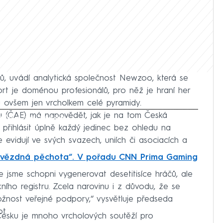
áčů, uvádí analytická společnost Newzoo, která se
ort je doménou profesionálů, pro něž je hraní her
u ovšem jen vrcholkem celé pyramidy.
tu (ČAE) má napovědět, jak je na tom Česká
iled to fetch
 přihlásit úplně každý jedinec bez ohledu na
 evidují ve svých svazech, uniích či asociacích a
vězdná pěchota“. V pořadu CNN Prima Gaming
že jsme schopni vygenerovat desetitisíce hráčů, ale
ího registru. Zcela narovinu i z důvodu, že se
žnost veřejné podpory,“ vysvětluje předseda
t.
Česku je mnoho vrcholových soutěží pro