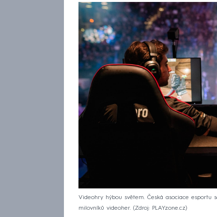
Videohry hýbou světem. Česká asociace esportu sčítá
milovníků videoher.
Zdroj: PLAYzone.cz