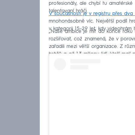
profesionály, ale chybí tu amatérské 
talentovaní hráči.
V současnosti je v registru přes dva 
mnohonásobně víc. Největší podíl h
v kategorii 15–⁠29 let, kdy videohrám
„Naše ambice je mít do konce roku k
rozšiřovat, což znamená, že v porov
zařadili mezi větší organizace. Z různ
hráčů a až 1,3 milionu lidí, kteří maj