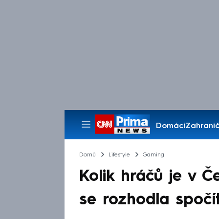
Domácí
Zahranič
Pořady
Domů
Lifestyle
Gaming
Kolik hráčů je v 
se rozhodla spočí