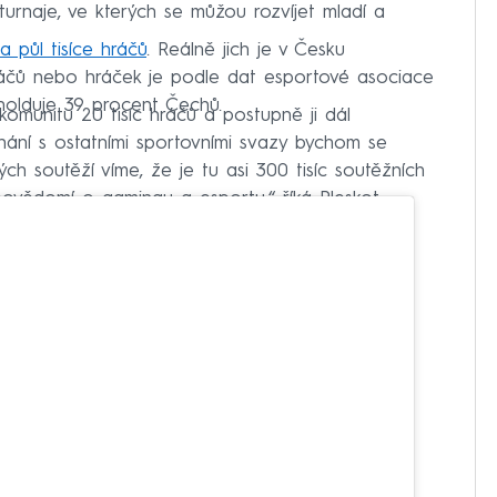
turnaje, ve kterých se můžou rozvíjet mladí a
a půl tisíce hráčů
. Reálně jich je v Česku
ráčů nebo hráček je podle dat esportové asociace
 holduje 39 procent Čechů.
omunitu 20 tisíc hráčů a postupně ji dál
nání s ostatními sportovními svazy bychom se
ých soutěží víme, že je tu asi 300 tisíc soutěžních
í povědomí o gamingu a esportu,“ říká Pleskot.