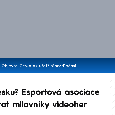
í
Objevte Česko
Jak ušetřit
Sport
Počasí
Česku? Esportová asociace
tat milovníky videoher