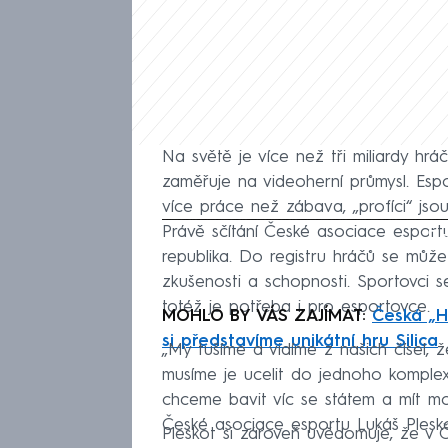
Na světě je více než tři miliardy hr
zaměřuje na videoherní průmysl. Esp
více práce než zábava, „profíci“ jso
Právě sčítání České asociace espor
Fa
republika. Do registru hráčů se může
zkušenosti a schopnosti. Sportovci se
totéž je potřeba i pro esportovce.
MOHLO BY VÁS ZAJÍMAT:
Česká „H
si představíme unikátní hru Silica
„My tušíme a vidíme z našich čísel, 
musíme je ucelit do jednoho komplexn
chceme bavit víc se státem a mít mo
České asociace esportu Lukáš Plesko
Pleskot si zároveň uvědomuje, že v 