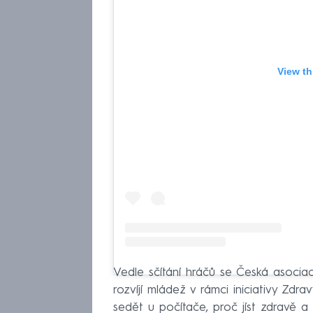
View th
Vedle sčítání hráčů se Česká asocia
rozvíjí mládež v rámci iniciativy Zdr
sedět u počítače, proč jíst zdravě a