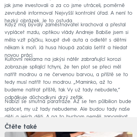
jak jsme investovali a za co jsme utráceli, poměrně
zevrubně informoval Nejvyšší kontrolní úřad. A není to
hezký obrázek. Je to ostuda.
Když můj bývalý zaměstnavatel krachoval a přestal
vyplácet mzdu, optikou vlády Andreje Babiše jsem si
měla vzít půjčku, koupit dvě auta a odletět s dětmi
někam k moři. Já husa hloupá začala šetřit a hledat
novou práci.
Kultovní reklama na jakýsi nátěr zabraňující korozi
zobrazuje spílající tchyni, že ten plot se přeci měl
natřít modrou a ne červenou barvou, a příště se to
tedy musí natřít tou modrou. „Maminko, až to
budeme natírat příště, tak Vy už tady nebudete,“
odpálkuje důchodkyni drzý zeťák.
Nabízí se smutná parafráze. Až se ten půlbilion bude
splácet, my už tady nebudeme. Ale budou tady naše
děti a jejich děti. A na to bychom neměli zapomínat.
Čtěte také