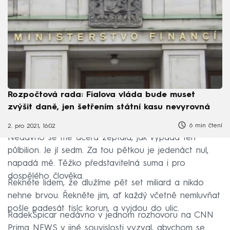
Rozpočtová rada: Fialova vláda bude muset
zvýšit daně, jen šetřením státní kasu nevyrovná
6 min čtení
2. pro 2021, 16:02
Nedávno se mě dcera zeptala, jak vypadá ten
půlbilion. Je jí sedm. Za tou pětkou je jedenáct nul,
napadá mě. Těžko představitelná suma i pro
dospělého člověka.
Řekněte lidem, že dlužíme pět set miliard a nikdo
nehne brvou. Řekněte jim, ať každý včetně nemluvňat
pošle padesát tisíc korun, a vyjdou do ulic.
RadekŠpicar nedávno v jednom rozhovoru na CNN
Prima NEWS v jiné souvislosti vyzval, abychom se