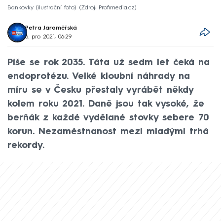
Bankovky (ilustrační foto)
Zdroj: Profimedia.cz
Petra Jaroměřská
6. pro 2021, 06:29
Píše se rok 2035. Táta už sedm let čeká na
endoprotézu. Velké kloubní náhrady na
míru se v Česku přestaly vyrábět někdy
kolem roku 2021. Daně jsou tak vysoké, že
berňák z každé vydělané stovky sebere 70
korun. Nezaměstnanost mezi mladými trhá
rekordy.