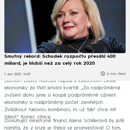
Smutný rekord: Schodek rozpočtu přesáhl 400
miliard, je hlubší než za celý rok 2020
6 min čtení
1. pro 2021, 14:07
Ekonom David Navrátil napsal k výkonnosti české
ekonomiky za třetí letošní kvartál: „Za nadprůměrné
zvýšení dluhu jsme si koupili podprůměrné oživení
ekonomiky a nadprůměrný počet zemřelých.
Zvládnout takovou kombinaci, to už fakt chce mít
talent.“ Konec citace.
Dosluhující ministryně financí Alena Schillerová by jistě
namítla, že z krize je třeba se proinvestovat. O tom,