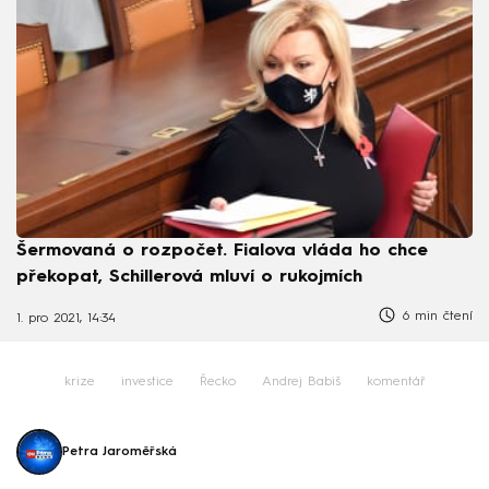
Šermovaná o rozpočet. Fialova vláda ho chce
překopat, Schillerová mluví o rukojmích
6 min čtení
1. pro 2021, 14:34
krize
investice
Řecko
Andrej Babiš
komentář
Petra Jaroměřská