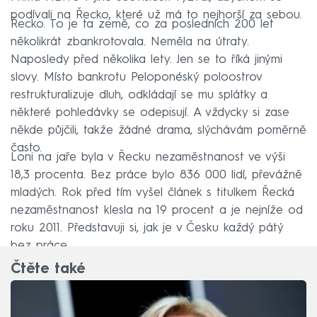
podívali na Řecko, které už má to nejhorší za sebou.
Řecko. To je ta země, co za posledních 200 let
několikrát zbankrotovala. Neměla na útraty.
Naposledy před několika lety. Jen se to říká jinými
slovy. Místo bankrotu Peloponéský poloostrov
restrukturalizuje dluh, odkládají se mu splátky a
některé pohledávky se odepisují. A vždycky si zase
někde půjčili, takže žádné drama, slýchávám poměrně
často.
Loni na jaře byla v Řecku nezaměstnanost ve výši
18,3 procenta. Bez práce bylo 836 000 lidí, převážně
mladých. Rok před tím vyšel článek s titulkem Řecká
nezaměstnanost klesla na 19 procent a je nejníže od
roku 2011. Představuji si, jak je v Česku každý pátý
bez práce.
Čtěte také