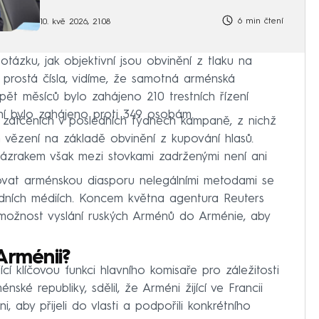
6 min čtení
10. kvě 2026, 21:08
ázku, jak objektivní jsou obvinění z tlaku na
prostá čísla, vidíme, že samotná arménská
pět měsíců bylo zahájeno 210 trestních řízení
hání bylo zahájeno proti 349 osobám.
4 zatčeních v posledních týdnech kampaně, z nichž
vězení na základě obvinění z kupování hlasů.
zázrakem však mezi stovkami zadrženými není ani
vat arménskou diasporu nelegálními metodami se
odních médiích. Koncem května agentura Reuters
možnost vyslání ruských Arménů do Arménie, aby
Arménii?
cí klíčovou funkci hlavního komisaře pro záležitosti
ské republiky, sdělil, že Arméni žijící ve Francii
ni, aby přijeli do vlasti a podpořili konkrétního