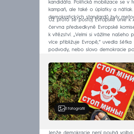
kandidáta. Politická mobilizace se v 
kampaň, ale také o úplatky a nátlak
demokratických standardů byly metody
Už proto se postoj Evropské unie k A
června předsedkyně Evropské komise
k vítězství. „Velmi si vážíme našeho 
více přibližuje Evropě,“ uvedla šéfka
podvody, nebo slovo demokracie po
11
fotografií
Jenže demokracie není pouhá volba 