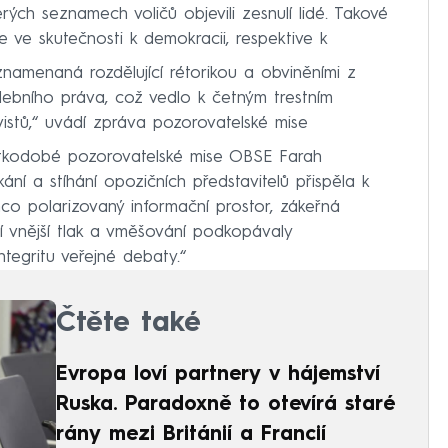
erých seznamech voličů objevili zesnulí lidé. Takové
ie ve skutečnosti k demokracii, respektive k
namenaná rozdělující rétorikou a obviněními z
lebního práva, což vedlo k četným trestním
vistů,“ uvádí zpráva pozorovatelské mise
rátkodobé pozorovatelské mise OBSE Farah
ní a stíhání opozičních představitelů přispěla k
ímco polarizovaný informační prostor, zákeřná
cí vnější tlak a vměšování podkopávaly
tegritu veřejné debaty.“
Čtěte také
Evropa loví partnery v hájemství
Ruska. Paradoxně to otevírá staré
rány mezi Británií a Francií