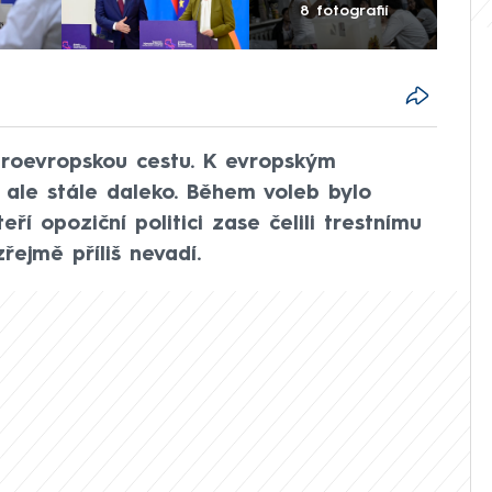
8 fotografií
 proevropskou cestu. K evropským
le stále daleko. Během voleb bylo
ří opoziční politici zase čelili trestnímu
zřejmě příliš nevadí.