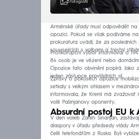
5
fotografií
Arménské úřady musí odpovědět na ot
opozici. Pokud se však podíváme na 
prokuratura uvádí, že za posledních 
souvisejících s volbami a trestní stí
Protikorupční výbor informoval o 19
84 osob je ve vězení nebo domácím 
Opozice tato obvinění popírá. Jako 
jeden zástupce provládních sil.
Zprávy o pokusech opozice mobilizo
setkaly s velkým ohlasem v mezinár
informovala, že Kreml má zvažovat 
volili Pašinjanovy oponenty.
Absurdní postoj EU k 
V den voleb Zareh Sinanjan, zastávají
diaspory v úřadu předsedy vlády Armén
čelili telefonátům z Ruska. Byli vybíze