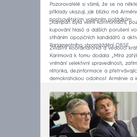
Pozorovatelé si všimli, že se na někt
příklady ukazují, jak blízko má Armén
postsovětským volebním pořádkům.
„Kampaň byla velmi konfrontační, poz
kupování hlasů a dalších porušení vo
stíháním opozičních kandidátů a akti
Parlamentního shromáždění OBSE.
Zvláštní koordinátorka a vedoucí k
Karimiová k tomu dodala: „Míra zatýká
vnímání selektivní spravedlnosti, zat
rétorika, dezinformace a přetrvávají
demokratickou odolnost Arménie a in