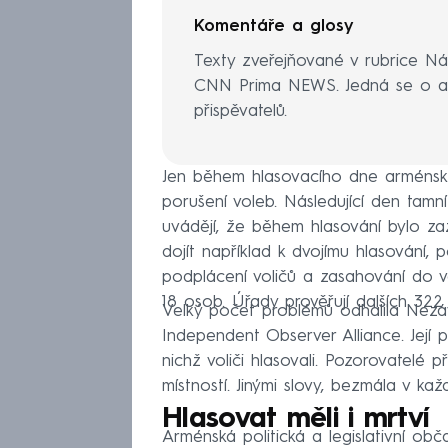
Komentáře a glosy
Texty zveřejňované v rubrice Ná
CNN Prima NEWS. Jedná se o au
přispěvatelů.
Jen během hlasovacího dne arménský 
porušení voleb. Následující den tamní m
uvádějí, že během hlasování bylo z
dojít například k dvojímu hlasování, 
podplácení voličů a zasahování do 
18 osob. Úřady prověřují dalších 322 
Velký počet problémů odhalila Nezáv
Independent Observer Alliance. Její p
nichž voliči hlasovali. Pozorovatelé p
místností. Jinými slovy, bezmála v ka
Hlasovat měli i mrtví
Arménská politická a legislativní obča