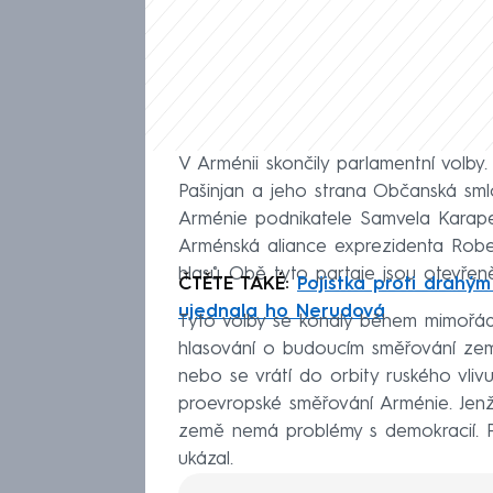
V Arménii skončily parlamentní volby.
Pašinjan a jeho strana Občanská smlou
Arménie podnikatele Samvela Karapet
Arménská aliance exprezidenta Robe
hlasů. Obě tyto partaje jsou otevřen
ČTĚTE TAKÉ:
Pojistka proti drahým
ujednala ho Nerudová
Tyto volby se konaly během mimořádn
hlasování o budoucím směřování země
nebo se vrátí do orbity ruského vlivu
proevropské směřování Arménie. Je
země nemá problémy s demokracií. P
ukázal.