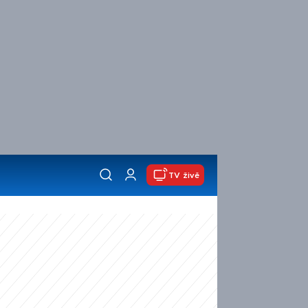
TV živě