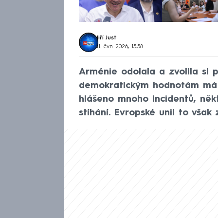
Jiří Just
11. čvn 2026, 15:58
Arménie odolala a zvolila si
demokratickým hodnotám má a
hlášeno mnoho incidentů, někte
stíhání. Evropské unii to však 