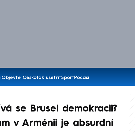
í
Objevte Česko
Jak ušetřit
Sport
Počasí
á se Brusel demokracii?
ám v Arménii je absurdní