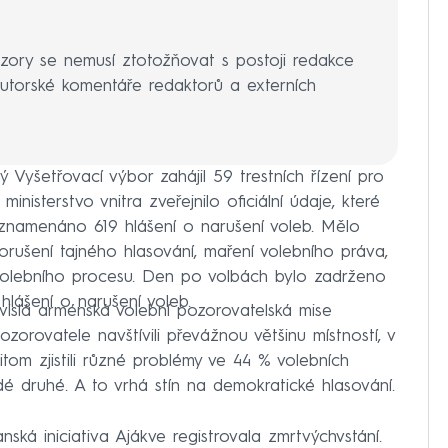
zory se nemusí ztotožňovat s postoji redakce
torské komentáře redaktorů a externích
Vyšetřovací výbor zahájil 59 trestních řízení pro
inisterstvo vnitra zveřejnilo oficiální údaje, které
aznamenáno 619 hlášení o narušení voleb. Mělo
porušení tajného hlasování, maření volebního práva,
volebního procesu. Den po volbách bylo zadrženo
hlášení o narušení voleb.
islá arménská volební pozorovatelská mise
ozorovatele navštívili převážnou většinu místností, v
řitom zjistili různé problémy ve 44 % volebních
ždé druhé. A to vrhá stín na demokratické hlasování.
nská iniciativa Ajákve registrovala zmrtvýchvstání.