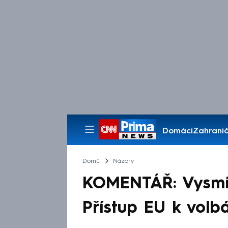
Domácí
Zahranič
Pořady
Domů
Názory
KOMENTÁŘ: Vysmív
Přístup EU k volb