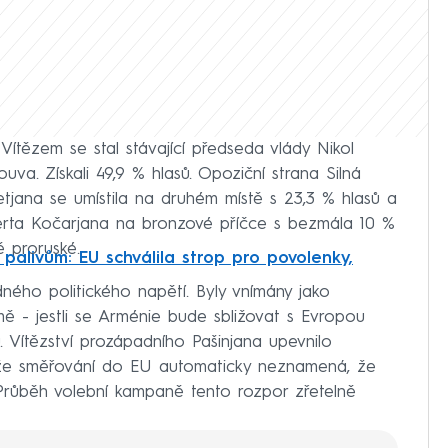
 Vítězem se stal stávající předseda vlády Nikol
va. Získali 49,9 % hlasů. Opoziční strana Silná
jana se umístila na druhém místě s 23,3 % hlasů a
rta Kočarjana na bronzové příčce s bezmála 10 %
ě proruské.
 palivům: EU schválila strop pro povolenky,
ého politického napětí. Byly vnímány jako
 - jestli se Arménie bude sbližovat s Evropou
. Vítězství prozápadního Pašinjana upevnilo
nže směřování do EU automaticky neznamená, že
růběh volební kampaně tento rozpor zřetelně