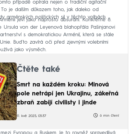
tomto případě opírala nejen o tradiční agitační
. To je dalším důkazem toho, jak daleko od
 arménských politických sil v těchto volbách.
rménii jeví jako naprosto absurdní. Konkrétně 8.
 Ursula von der Leyenová blahopřála Pašinjanovi
partnerství s demokratickou Arménií, která se stále
 Unie. Buďto zavírá oči před zjevnými volebními
užívá jako výsměch.
Čtěte také
Smrt na každém kroku: Minová
pole netrápí jen Ukrajinu, zákeřná
zbraň zabíjí civilisty i jinde
6 min čtení
11. kvě 2025, 05:37
mezi Evropou a Ruskem. Je to rovněž spravedlivá