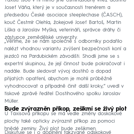
Taxisu. Jsou v ní mimo jiné osminásobný vítěz dostihu
Josef Váňa, který je v současnosti trenérem a
předsedou České asociace steeplechase (ČASCH),
kouč Čestmír Olehla, žokejové Josef Bartoš, Martin
Liška a Jaroslav Myška, veterináři, správce dráhy či
zástupce zemědělské univerzity.
„Věříme, že se nám společně s odborníky podařilo
nalézt vhodnou variantu zvýšení bezpečnosti koní a
jezdců na Pardubickém závodišti. Shodli jsme se s
expertní skupinou, že její činnost bude pokračovat i
nadále. Bude sledovat vývoj dostihů a dopad
přijatých opatření, abychom je mohli průběžně
vyhodnocovat a případně činit další kroky,“ uvedl v
tiskové zprávě ředitel Dostihového spolku Jaroslav
Müller.
Bude zvýrazněn příkop, zešikmí se živý plot
U Taxisova příkopu se má vedle změny doskokové
plochy také opticky zvýraznit příkop za pomoci
hnědé zeminy. Živý plot bude zešikmen.
Diskutuje se i o doplnění takzvané odskokové