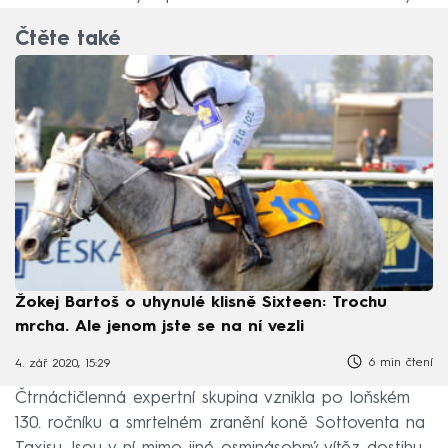
Čtěte také
Žokej Bartoš o uhynulé klisně Sixteen: Trochu
mrcha. Ale jenom jste se na ní vezli
6 min čtení
4. zář 2020, 15:29
Čtrnáctičlenná expertní skupina vznikla po loňském
130. ročníku a smrtelném zranění koně Sottoventa na