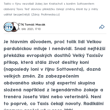
Takto v říjnu nezvládl žokej Jan Kratochvíl s koněm Sottoventem
obávaný Taxis. Teď slavnou překážku čekají změny, které by ji měly
udělat bezpečnější.
Zdroj: Profimedia.cz
ČTK
,
Tomáš Macák
11. bře 2021, 17:10
Je hlavním důvodem, proč tolik lidí Velkou
pardubickou miluje i nenávidí. Snad nejtěžší
překážka evropských dostihů Velký Taxisův
příkop, která stála život desítky koní
(naposledy loni v říjnu Sottoventa), dozná
velkých změn. Za zabezpečením
obávaného skoku stojí expertní skupina
složená například z legendárního žokeje a
trenéra Josefa Váni nebo veterinářů. Není
to poprvé, co Taxis čekají novoty. Radikální