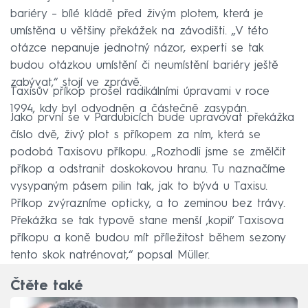
bariéry –⁠ bílé kládě před živým plotem, která je
umístěna u většiny překážek na závodišti. „V této
otázce nepanuje jednotný názor, experti se tak
budou otázkou umístění či neumístění bariéry ještě
zabývat,“ stojí ve zprávě.
Taxisův příkop prošel radikálními úpravami v roce
1994, kdy byl odvodněn a částečně zasypán.
Jako první se v Pardubicích bude upravovat překážka
číslo dvě, živý plot s příkopem za ním, která se
podobá Taxisovu příkopu. „Rozhodli jsme se změlčit
příkop a odstranit doskokovou hranu. Tu naznačíme
vysypaným pásem pilin tak, jak to bývá u Taxisu.
Příkop zvýrazníme opticky, a to zeminou bez trávy.
Překážka se tak typově stane menší ‚kopií‘ Taxisova
příkopu a koně budou mít příležitost během sezony
tento skok natrénovat,“ popsal Müller.
Čtěte také