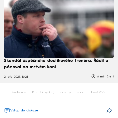
Skandál úspěšného dostihového trenéra. Řádil a
pózoval na mrtvém koni
6 min čtení
2. bře 2021, 16:21
Pardubice
Pardubický kraj
dostihy
sport
Josef Váňa
Vstup do diskuze