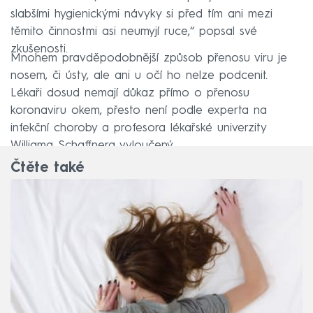
slabšími hygienickými návyky si před tím ani mezi
těmito činnostmi asi neumyjí ruce,“ popsal své
zkušenosti.
Mnohem pravděpodobnější způsob přenosu viru je
nosem, či ústy, ale ani u očí ho nelze podcenit.
Lékaři dosud nemají důkaz přímo o přenosu
koronaviru okem, přesto není podle experta na
infekční choroby a profesora lékařské univerzity
Williama Schaffnera vyloučený.
Čtěte také