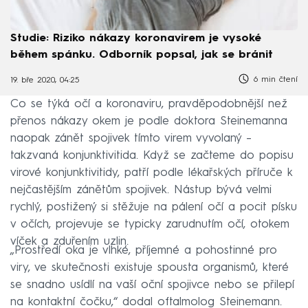
Studie: Riziko nákazy koronavirem je vysoké
během spánku. Odborník popsal, jak se bránit
6 min čtení
19. bře 2020, 04:25
Co se týká očí a koronaviru, pravděpodobnější než
přenos nákazy okem je podle doktora Steinemanna
naopak zánět spojivek tímto virem vyvolaný –
takzvaná konjunktivitida. Když se začteme do popisu
virové konjunktivitidy, patří podle lékařských příruče k
nejčastějším zánětům spojivek. Nástup bývá velmi
rychlý, postižený si stěžuje na pálení očí a pocit písku
v očích, projevuje se typicky zarudnutím očí, otokem
víček a zduřením uzlin.
„Prostředí oka je vlhké, příjemné a pohostinné pro
viry, ve skutečnosti existuje spousta organismů, které
se snadno usídlí na vaší oční spojivce nebo se přilepí
na kontaktní čočku,“ dodal oftalmolog Steinemann.