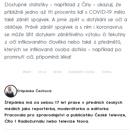
Dostupné statistiky – například z Číny – ukazují, že
přibližně jedno až tři procenta lidí s COVID-19 mělo
také zánět spojivek. A jsme zpět u dotýkání se očí a
obličeje. Právě zánět spojivek a s ním i koronavirus
se může šířit dotykem zánětlivého výtoku či tekutiny
z očí infikovaného člověka nebo také z předmětů,
kterých se infikovaná osoba dotkla – například po
promnutí očí, připomíná lékař.
lékař
virus
brýle
kontaktní čočky
čočky
Štěpánka Čechová
Štěpánka má za sebou 17 let praxe v předních českých
médiích jako reportérka, moderátorka a editorka.
Pracovala pro zpravodajství a publicistiku České televize,
ČRo 1 Radiožurnálu nebo televize Nova.