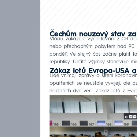
Čechům nouzový stav zak
Vláda zakázala vycestování z ČR do
nebo přechodným pobytem nad 90 dn
pondělí. Ve stejný čas začne platit 
republiky. Určité výjimky stanovuje mini
Zákaz letů Evropa-USA a
Lidé vnímají zprávy o šíření koronavi
opatřeních se neustále vyvíjejí, ale a
hodinách dvě věci. Zákaz letů z Evr