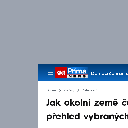
Domácí
Zahranič
Pořady
Domů
Zprávy
Zahraničí
Jak okolní země č
přehled vybraných