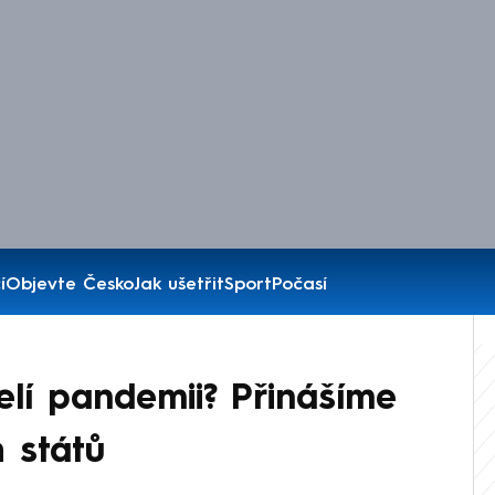
í
Objevte Česko
Jak ušetřit
Sport
Počasí
elí pandemii? Přinášíme
 států