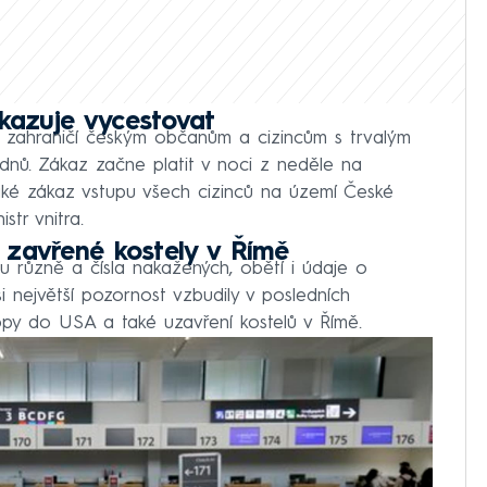
azuje vycestovat
 zahraničí českým občanům a cizincům s trvalým
ů. Zákaz začne platit v noci z neděle na
také zákaz vstupu všech cizinců na území České
str vnitra.
 zavřené kostely v Římě
ru různě a čísla nakažených, obětí i údaje o
si největší pozornost vzbudily v posledních
opy do USA a také uzavření kostelů v Římě.