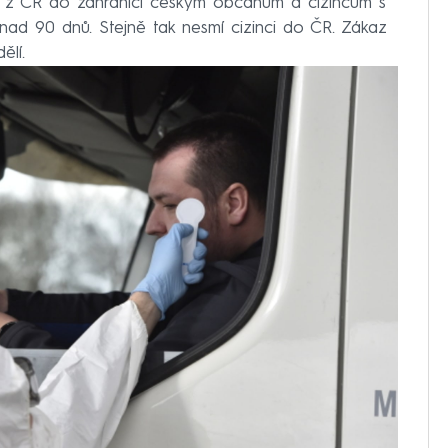
 z ČR do zahraničí českým občanům a cizincům s
d 90 dnů. Stejně tak nesmí cizinci do ČR. Zákaz
ělí.