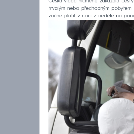
Česká vláda nicméně zakázala cesty
trvalým nebo přechodným pobytem na
začne platit v noci z neděle na pond