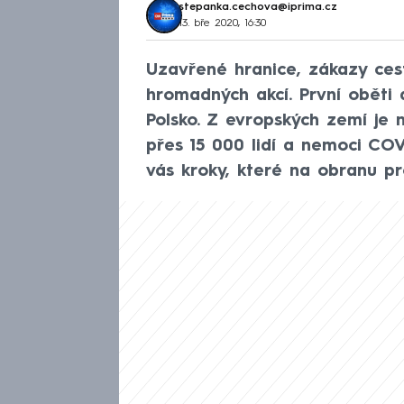
stepanka.cechova@iprima.cz
13. bře 2020, 16:30
Uzavřené hranice, zákazy cesto
hromadných akcí. První oběti 
Polsko. Z evropských zemí je n
přes 15 000 lidí a nemoci COV
vás kroky, které na obranu pro