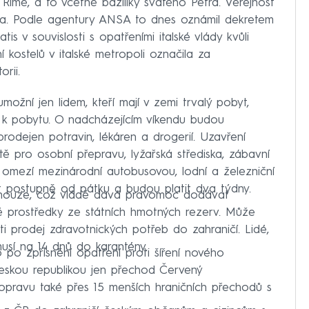
 Římě, a to včetně baziliky svatého Petra. Veřejnost
na. Podle agentury ANSA to dnes oznámil dekretem
s v souvislosti s opatřeními italské vlády kvůli
 kostelů v italské metropoli označila za
rii.
ožní jen lidem, kteří mají v zemi trvalý pobyt,
 k pobytu. O nadcházejícím víkendu budou
rodejen potravin, lékáren a drogerií. Uzavření
ště pro osobní přepravu, lyžařská střediska, zábavní
 omezí mezinárodní autobusovou, lodní a železniční
st postupně od pátku a budou platit dva týdny.
v nouze, což vládě dává pravomoc dodávat
 prostředky ze státních hmotných rezerv. Může
i prodej zdravotnických potřeb do zahraničí. Lidé,
musí na 14 dnů do karantény.
o po zpřísnění opatření proti šíření nového
Českou republikou jen přechod Červený
pravu také přes 15 menších hraničních přechodů s