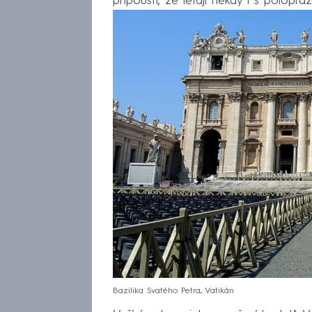
připouští, že létají někdy i s polopráz
Bazilika Svatého Petra, Vatikán