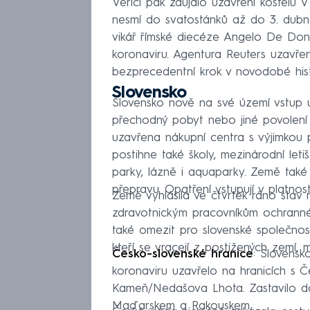
Veřící pak zaujalo uzavření kostelů V
nesmí do svatostánků až do 3. dub
vikář římské diecéze Angelo De Donati
koronaviru. Agentura Reuters uzavření
bezprecedentní krok v novodobé histo
Slovensko
Slovensko nově na své území vstup um
přechodný pobyt nebo jiné povolení
uzavřena nákupní centra s výjimkou p
postihne také školy, mezinárodní leti
parky, lázně i aquaparky. Země také
přepravu. Opatření vstupují v platno
Země vyhlásila ve čtvrtek ráno sta
zdravotnickým pracovníkům ochranné
také omezit pro slovenské společnost
kteří se vracejí z postižených zemí, 
Česko-slovenské hranice
: Slovensk
koronaviru uzavřelo na hranicích s 
Kameň/Nedašova Lhota. Zastavilo do
Maďarskem a Rakouskem.