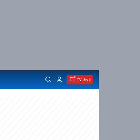
TV živě