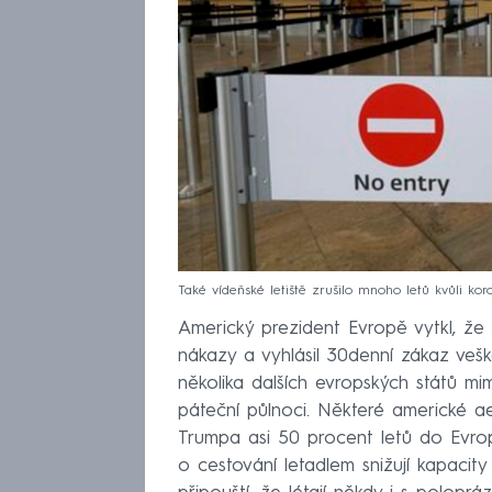
Také vídeňské letiště zrušilo mnoho letů kvůli 
Americký prezident Evropě vytkl, že 
nákazy a vyhlásil 30denní zákaz veš
několika dalších evropských států mi
páteční půlnoci. Některé americké ae
Trumpa asi 50 procent letů do Evrop
o cestování letadlem snižují kapacity