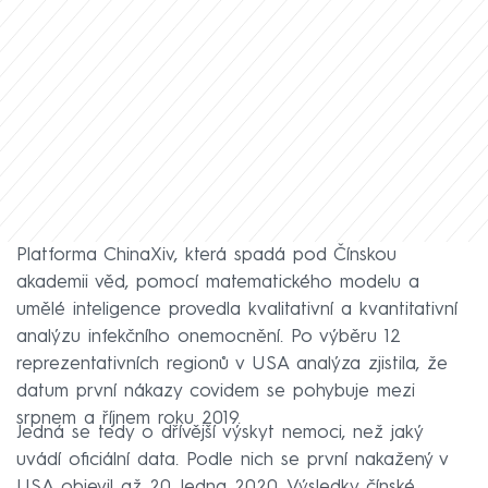
Platforma ChinaXiv, která spadá pod Čínskou
akademii věd, pomocí matematického modelu a
umělé inteligence provedla kvalitativní a kvantitativní
analýzu infekčního onemocnění. Po výběru 12
reprezentativních regionů v USA analýza zjistila, že
datum první nákazy covidem se pohybuje mezi
srpnem a říjnem roku 2019.
Jedná se tedy o dřívější výskyt nemoci, než jaký
uvádí oficiální data. Podle nich se první nakažený v
USA objevil až 20. ledna 2020. Výsledky čínské