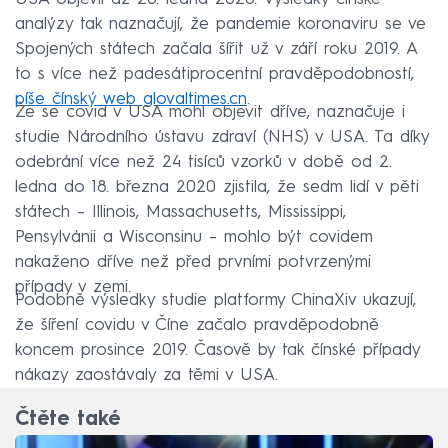
analýzy tak naznačují, že pandemie koronaviru se ve
Spojených státech začala šířit už v září roku 2019. A
to s více než padesátiprocentní pravděpodobností,
píše čínský web glovaltimes.cn
.
Že se covid v USA mohl objevit dříve, naznačuje i
studie Národního ústavu zdraví (NHS) v USA. Ta díky
odebrání více než 24 tisíců vzorků v době od 2.
ledna do 18. března 2020 zjistila, že sedm lidí v pěti
státech – Illinois, Massachusetts, Mississippi,
Pensylvánii a Wisconsinu – mohlo být covidem
nakaženo dříve než před prvními potvrzenými
případy v zemi.
Podobně výsledky studie platformy ChinaXiv ukazují,
že šíření covidu v Číne začalo pravděpodobně
koncem prosince 2019. Časově by tak čínské případy
nákazy zaostávaly za těmi v USA.
Čtěte také