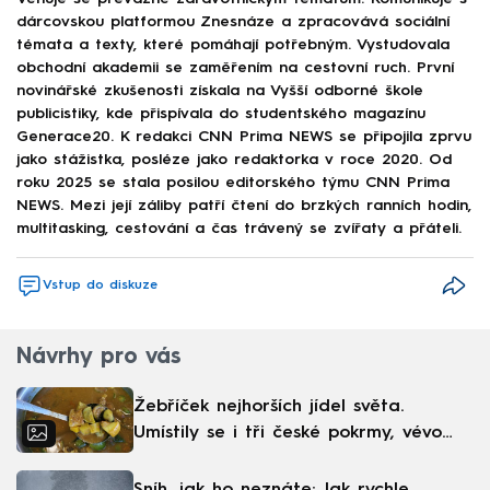
dárcovskou platformou Znesnáze a zpracovává sociální
témata a texty, které pomáhají potřebným. Vystudovala
obchodní akademii se zaměřením na cestovní ruch. První
novinářské zkušenosti získala na Vyšší odborné škole
publicistiky, kde přispívala do studentského magazínu
Generace20. K redakci CNN Prima NEWS se připojila zprvu
jako stážistka, posléze jako redaktorka v roce 2020. Od
roku 2025 se stala posilou editorského týmu CNN Prima
NEWS. Mezi její záliby patří čtení do brzkých ranních hodin,
multitasking, cestování a čas trávený se zvířaty a přáteli.
Vstup do diskuze
Návrhy pro vás
Žebříček nejhorších jídel světa.
Umístily se i tři české pokrmy, vévodí
skandinávská kuchyně