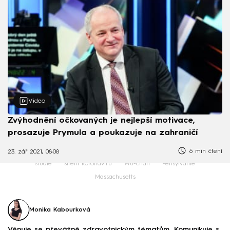
Video
Zvýhodnění očkovaných je nejlepší motivace,
prosazuje Prymula a poukazuje na zahraničí
6 min čtení
23. zář 2021, 08:08
studie
šíření koronaviru
Wu-chan
Pensylvánie
Massachusetts
Monika Kabourková
Věnuje se převážně zdravotnickým tématům. Komunikuje s