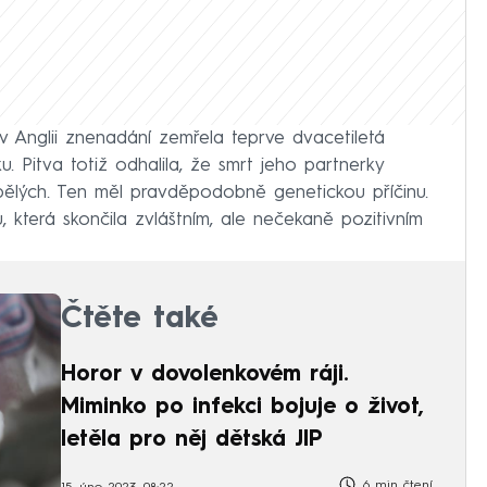
 v Anglii znenadání zemřela teprve dvacetiletá
u. Pitva totiž odhalila, že smrt jeho partnerky
pělých. Ten měl pravděpodobně genetickou příčinu.
 která skončila zvláštním, ale nečekaně pozitivním
Čtěte také
Horor v dovolenkovém ráji.
Miminko po infekci bojuje o život,
letěla pro něj dětská JIP
6 min čtení