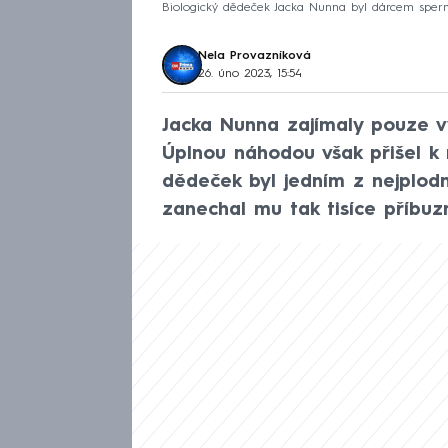
Biologický dědeček Jacka Nunna byl dárcem spermat
Nela Provazníková
26. úno 2023, 15:54
Jacka Nunna zajímaly pouze v
Úplnou náhodou však přišel k 
dědeček byl jedním z nejplod
zanechal mu tak tisíce příbuz