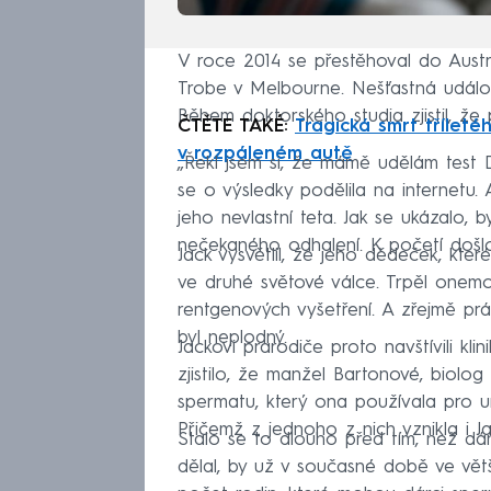
V roce 2014 se přestěhoval do Austrá
Trobe v Melbourne. Nešťastná udál
Během doktorského studia zjistil, že
ČTĚTE TAKÉ:
Tragická smrt tříleté
v rozpáleném autě
„Řekl jsem si, že mámě udělám test D
se o výsledky podělila na internetu
jeho nevlastní teta. Jak se ukázalo, 
nečekaného odhalení. K početí došl
Jack vysvětlil, že jeho dědeček, kt
ve druhé světové válce. Trpěl onemo
rentgenových vyšetření. A zřejmě pr
byl neplodný.
Jackovi prarodiče proto navštívili k
zjistilo, že manžel Bartonové, biolo
spermatu, který ona používala pro u
Přičemž z jednoho z nich vznikla i J
Stalo se to dlouho před tím, než dá
dělal, by už v současné době ve větš