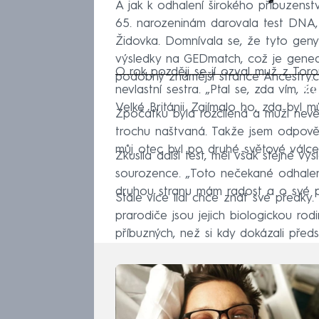
A jak k odhalení širokého příbuzen
65. narozeninám darovala test DNA, B
Židovka. Domnívala se, že tyto geny
výsledky na GEDmatch, což je genea
O rok později se jí ozval muž z Toron
podobný známější stránce Ancestry.
Fa
nevlastní sestra. „Ptal se, zda vím, 
Velké Británii. Zajímalo ho, zda byl 
Zpočátku byla rozčilená a muži nevěř
trochu naštvaná. Takže jsem odpovědě
můj otec byl po druhé světové válce
Zkusila další test, měl však stejné v
sourozence. „Toto nečekané odhalení 
druhou stranu mám radost a o své př
Stále více lidí chce znát své předky. Z
prarodiče jsou jejich biologickou ro
příbuzných, než si kdy dokázali předst