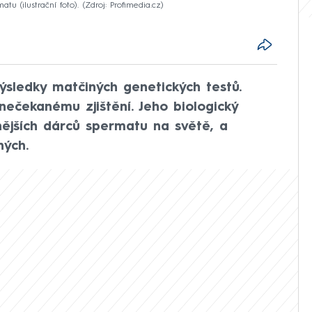
u (ilustrační foto).
Zdroj: Profimedia.cz
ýsledky matčiných genetických testů.
nečekanému zjištění. Jeho biologický
nějších dárců spermatu na světě, a
ných.