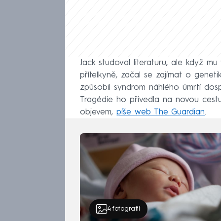
Jack studoval literaturu, ale když mu
přítelkyně, začal se zajímat o genetik
způsobil syndrom náhlého úmrtí dos
Tragédie ho přivedla na novou cestu,
objevem,
píše web The Guardian
.
4
fotografií