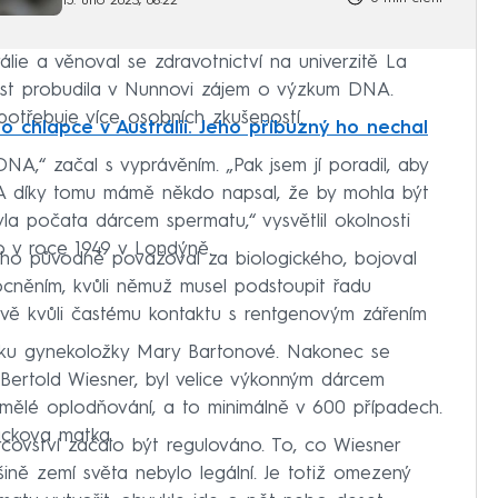
15. úno 2023, 08:22
lie a věnoval se zdravotnictví na univerzitě La
ost probudila v Nunnovi zájem o výzkum DNA.
 potřebuje více osobních zkušeností.
ho chlapce v Austrálii. Jeho příbuzný ho nechal
NA,“ začal s vyprávěním. „Pak jsem jí poradil, aby
. A díky tomu mámě někdo napsal, že by mohla být
byla počata dárcem spermatu,“ vysvětlil okolnosti
o v roce 1949 v Londýně.
erého původně považoval za biologického, bojoval
cněním, kvůli němuž musel podstoupit řadu
ávě kvůli častému kontaktu s rentgenovým zářením
liniku gynekoložky Mary Bartonové. Nakonec se
g Bertold Wiesner, byl velice výkonným dárcem
mělé oplodňování, a to minimálně v 600 případech.
ackova matka.
rcovství začalo být regulováno. To, co Wiesner
ině zemí světa nebylo legální. Je totiž omezený