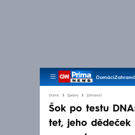
Domácí
Zahranič
Pořady
Domů
Zprávy
Zahraničí
Šok po testu DNA:
tet, jeho dědeček