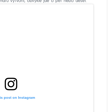
matu vytvořit, obvykle jde o pět nebo deset.
is post on Instagram