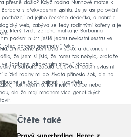
stva přesně došlo? Když rodina Nunnově matce k
arbara s překvapením zjistila, že je asi poloviční
 pocházejí od jejího řeckého dědečka, a nahrála
logický web, zabývá se tedy rodinnými kořeny a je
ta, který tvrdil, že jeho matka je Barbařina
com.
iled to fetch
že tím pádem mám ještě jednu nevlastní sestru ve
můj otec dárcem spermatu,“ řekla.
ila. „Přirozeně jsem byla v šoku, a dokonce i
la, že jsem si jistá, že tomu tak nebylo, protože
 ve špatném zdravotním stavu,“ dodala.
ýsledky a Barbara začala objevovat další nevlastní
blízké rodiny mi do života přineslo šok, ale na
íbuzné se budu zajímat,“ uzavřela.
jišťují tak nejen to, jestli jejich rodiče nebo
dinou, ale že mají mnohem více genetických
avit.
Čtěte také
Pravý superhrdina. Herec z