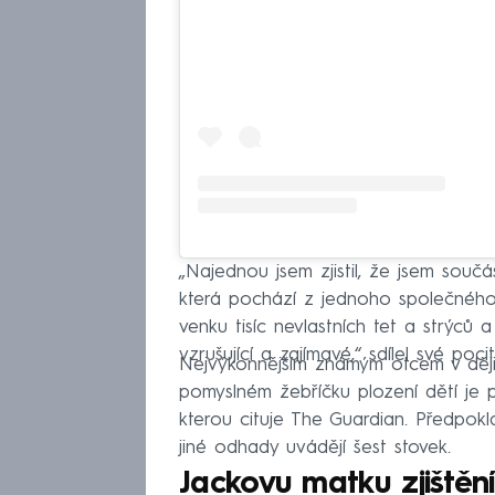
„Najednou jsem zjistil, že jsem součá
která pochází z jednoho společného
venku tisíc nevlastních tet a strýců 
vzrušující a zajímavé,“ sdílel své pocit
Nejvýkonnějším známým otcem v ději
pomyslném žebříčku plození dětí je pr
kterou cituje The Guardian. Předpokl
jiné odhady uvádějí šest stovek.
Jackovu matku zjištěn