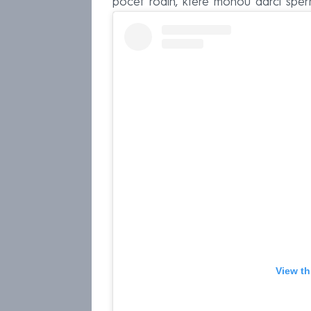
počet rodin, které mohou dárci sper
View th