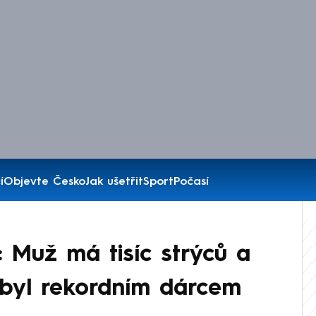
í
Objevte Česko
Jak ušetřit
Sport
Počasí
 Muž má tisíc strýců a
 byl rekordním dárcem