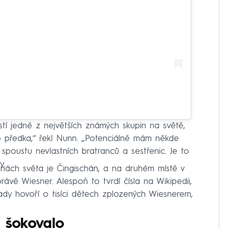
stí jedné z největších známých skupin na světě,
 předka,“ řekl Nunn. „Potenciálně mám někde
a spoustu nevlastních bratranců a sestřenic. Je to
y.
nách světa je Čingischán, a na druhém místě v
ávě Wiesner. Alespoň to tvrdí čísla na Wikipedii,
ady hovoří o tisíci dětech zplozených Wiesnerem,
í šokovalo