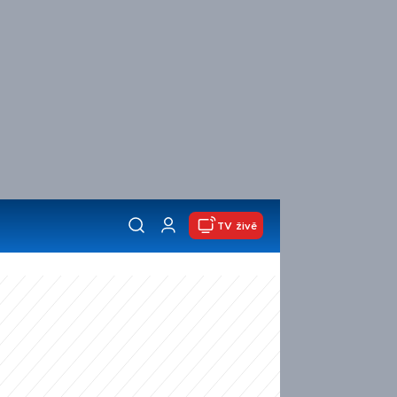
TV živě