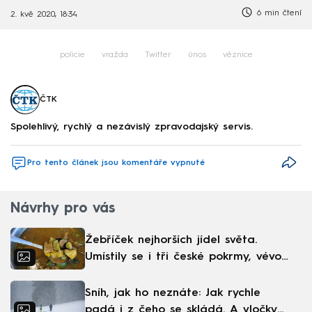
6 min čtení
2. kvě 2020, 18:34
policie
vražda
Twitter
únos
věznice
ČTK
Spolehlivý, rychlý a nezávislý zpravodajský servis.
Pro tento článek jsou komentáře vypnuté
Návrhy pro vás
Žebříček nejhorších jídel světa.
Umístily se i tři české pokrmy, vévodí
skandinávská kuchyně
Sníh, jak ho neznáte: Jak rychle
padá i z čeho se skládá. A vločky