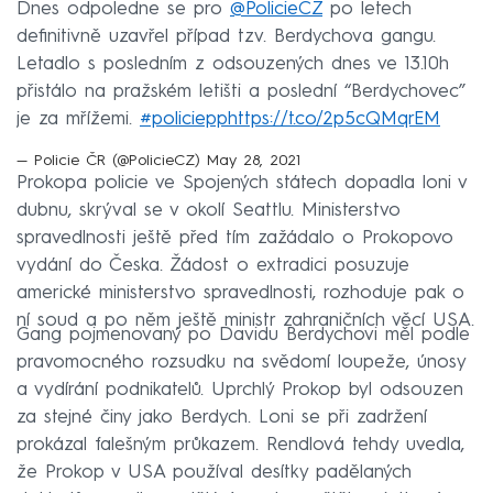
Dnes odpoledne se pro
@PolicieCZ
po letech
definitivně uzavřel případ tzv. Berdychova gangu.
Letadlo s posledním z odsouzených dnes ve 13.10h
přistálo na pražském letišti a poslední “Berdychovec”
je za mřížemi.
#policiepp
https://t.co/2p5cQMqrEM
— Policie ČR (@PolicieCZ)
May 28, 2021
Prokopa policie ve Spojených státech dopadla loni v
dubnu, skrýval se v okolí Seattlu. Ministerstvo
spravedlnosti ještě před tím zažádalo o Prokopovo
vydání do Česka. Žádost o extradici posuzuje
americké ministerstvo spravedlnosti, rozhoduje pak o
ní soud a po něm ještě ministr zahraničních věcí USA.
Gang pojmenovaný po Davidu Berdychovi měl podle
pravomocného rozsudku na svědomí loupeže, únosy
a vydírání podnikatelů. Uprchlý Prokop byl odsouzen
za stejné činy jako Berdych. Loni se při zadržení
prokázal falešným průkazem. Rendlová tehdy uvedla,
že Prokop v USA používal desítky padělaných