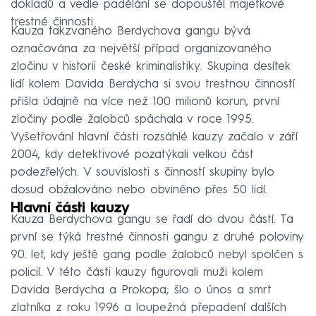
dokladů a vedle padělání se dopouštěl majetkové
trestné činnosti.
Kauza takzvaného Berdychova gangu bývá
označována za největší případ organizovaného
zločinu v historii české kriminalistiky. Skupina desítek
lidí kolem Davida Berdycha si svou trestnou činností
přišla údajně na více než 100 milionů korun, první
zločiny podle žalobců spáchala v roce 1995.
Vyšetřování hlavní části rozsáhlé kauzy začalo v září
2004, kdy detektivové pozatýkali velkou část
podezřelých. V souvislosti s činností skupiny bylo
dosud obžalováno nebo obviněno přes 50 lidí.
Hlavní části kauzy
Kauza Berdychova gangu se řadí do dvou částí. Ta
první se týká trestné činnosti gangu z druhé poloviny
90. let, kdy ještě gang podle žalobců nebyl spolčen s
policií. V této části kauzy figurovali muži kolem
Davida Berdycha a Prokopa; šlo o únos a smrt
zlatníka z roku 1996 a loupežná přepadení dalších