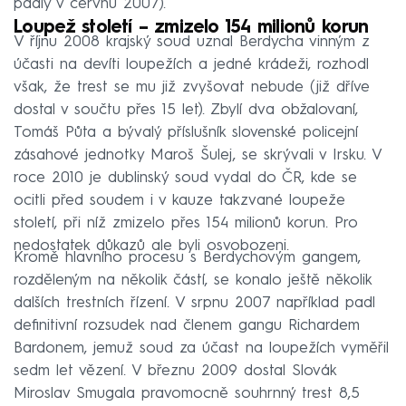
padly v červnu 2007).
Loupež století – zmizelo 154 milionů korun
V říjnu 2008 krajský soud uznal Berdycha vinným z
účasti na devíti loupežích a jedné krádeži, rozhodl
však, že trest se mu již zvyšovat nebude (již dříve
dostal v součtu přes 15 let). Zbylí dva obžalovaní,
Tomáš Půta a bývalý příslušník slovenské policejní
zásahové jednotky Maroš Šulej, se skrývali v Irsku. V
roce 2010 je dublinský soud vydal do ČR, kde se
ocitli před soudem i v kauze takzvané loupeže
století, při níž zmizelo přes 154 milionů korun. Pro
nedostatek důkazů ale byli osvobozeni.
Kromě hlavního procesu s Berdychovým gangem,
rozděleným na několik částí, se konalo ještě několik
dalších trestních řízení. V srpnu 2007 například padl
definitivní rozsudek nad členem gangu Richardem
Bardonem, jemuž soud za účast na loupežích vyměřil
sedm let vězení. V březnu 2009 dostal Slovák
Miroslav Smugala pravomocně souhrnný trest 8,5