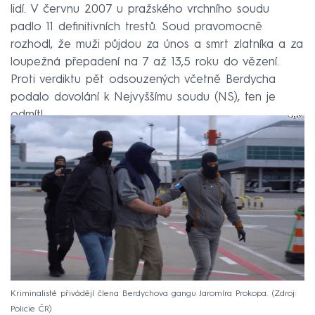
lidí. V červnu 2007 u pražského vrchního soudu
padlo 11 definitivních trestů. Soud pravomocně
rozhodl, že muži půjdou za únos a smrt zlatníka a za
loupežná přepadení na 7 až 13,5 roku do vězení.
Proti verdiktu pět odsouzených včetně Berdycha
podalo dovolání k Nejvyššímu soudu (NS), ten je
odmítl.
Kriminalisté přivádějí člena Berdychova gangu Jaromíra Prokopa.
Zdroj:
Policie ČR