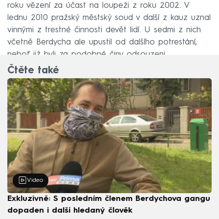
roku vězení za účast na loupeži z roku 2002. V
lednu 2010 pražský městský soud v další z kauz uznal
vinnými z trestné činnosti devět lidí. U sedmi z nich
včetně Berdycha ale upustil od dalšího potrestání,
neboť již byli za podobné činy odsouzeni.
Čtěte také
Video
Exkluzivně: S posledním členem Berdychova gangu
dopaden i další hledaný člověk