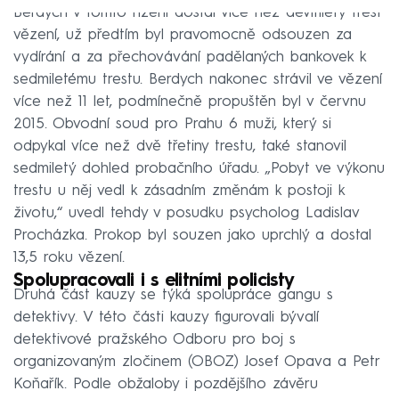
Berdych v tomto řízení dostal více než devítiletý trest
vězení, už předtím byl pravomocně odsouzen za
vydírání a za přechovávání padělaných bankovek k
sedmiletému trestu. Berdych nakonec strávil ve vězení
více než 11 let, podmínečně propuštěn byl v červnu
2015. Obvodní soud pro Prahu 6 muži, který si
odpykal více než dvě třetiny trestu, také stanovil
sedmiletý dohled probačního úřadu. „Pobyt ve výkonu
trestu u něj vedl k zásadním změnám k postoji k
životu,“ uvedl tehdy v posudku psycholog Ladislav
Procházka. Prokop byl souzen jako uprchlý a dostal
13,5 roku vězení.
Spolupracovali i s elitními policisty
Druhá část kauzy se týká spolupráce gangu s
detektivy. V této části kauzy figurovali bývalí
detektivové pražského Odboru pro boj s
organizovaným zločinem (OBOZ) Josef Opava a Petr
Koňařík. Podle obžaloby i pozdějšího závěru