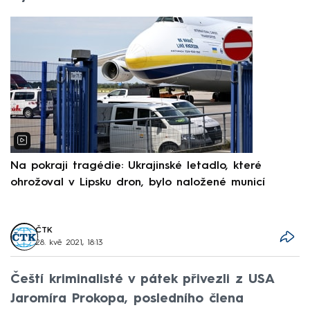
Na pokraji tragédie: Ukrajinské letadlo, které
P
ohrožoval v Lipsku dron, bylo naložené municí
e
ČTK
28. kvě 2021, 18:13
Čeští kriminalisté v pátek přivezli z USA
Jaromíra Prokopa, posledního člena