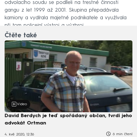
odvolacího soudu se podíleli na trestné činnosti
gangu z let 1999 až 2001. Skupina přepadávala
kamiony a vydírala majetné podnikatele a využívala
při tom policejní výstroj a výzbroj.
Čtěte také
Video
David Berdych je teď spořádaný občan, tvrdí jeho
advokát Ortman
6 min čtení
4. kvě 2020, 12:36