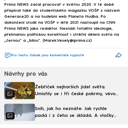
Prima NEWS začal pracovat v květnu 2020. V té době
přispíval také do studentského magazínu VOŠP s názvem
Generace20 a na hudební web Planeta Hudba. Po
dokončení studií na VOŠP v létě 2021 nastoupil na CNN
Prima NEWS jako redaktor. Nesnáší totalitní ideologie,
přehnanou politickou korektnost i striktní dělení světa na
„černou“ a „bílou“. (Marek.Vesely@iprima.cz)
Pro tento článek jsou komentáře vypnuté
Návrhy pro vás
Žebříček nejhorších jídel světa.
Umístily se i tři české pokrmy, vévodí
skandinávská kuchyně
Sníh, jak ho neznáte: Jak rychle
padá i z čeho se skládá. A vločky
nejsou bílé