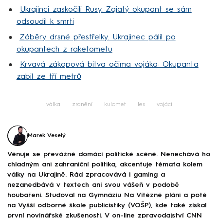
Ukrajinci zaskočili Rusy. Zajatý okupant se sám
odsoudil k smrti
Záběry drsné přestřelky. Ukrajinec pálil po
okupantech z raketometu
Krvavá zákopová bitva očima vojáka: Okupanta
zabil ze tří metrů
válka
zranění
kulomet
les
vojáci
Marek Veselý
Věnuje se převážně domácí politické scéně. Nenechává ho
chladným ani zahraniční politika, akcentuje témata kolem
války na Ukrajině. Rád zpracovává i gaming a
nezanedbává v textech ani svou vášeň v podobě
houbaření. Studoval na Gymnáziu Na Vítězné pláni a poté
na Vyšší odborné škole publicistiky (VOŠP), kde také získal
první novinářské zkušenosti. V on-line zpravodajství CNN