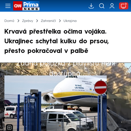
Domů
Zprávy
Zahraničí
Ukrajina
Krvavá přestřelka očima vojáka.
Ukrajinec schytal kulku do prsou,
přesto pokračoval v palbě
Žádná položka z playlistu není
Výběr redakce
dostupná.