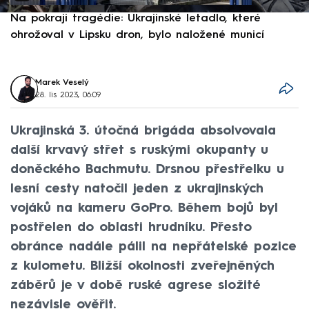
Na pokraji tragédie: Ukrajinské letadlo, které
P
ohrožoval v Lipsku dron, bylo naložené municí
e
Marek Veselý
28. lis 2023, 06:09
Ukrajinská 3. útočná brigáda absolvovala
další krvavý střet s ruskými okupanty u
doněckého Bachmutu. Drsnou přestřelku u
lesní cesty natočil jeden z ukrajinských
vojáků na kameru GoPro. Během bojů byl
postřelen do oblasti hrudníku. Přesto
obránce nadále pálil na nepřátelské pozice
z kulometu. Bližší okolnosti zveřejněných
záběrů je v době ruské agrese složité
nezávisle ověřit.