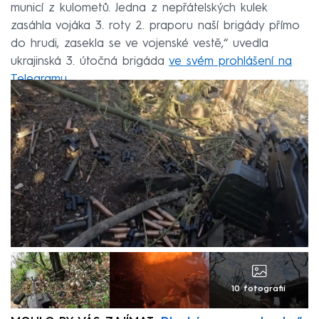
municí z kulometů. Jedna z nepřátelských kulek
zasáhla vojáka 3. roty 2. praporu naší brigády přímo
do hrudi, zasekla se ve vojenské vestě,“ uvedla
ukrajinská 3. útočná brigáda
ve svém prohlášení na
Telegramu
.
10 fotografií