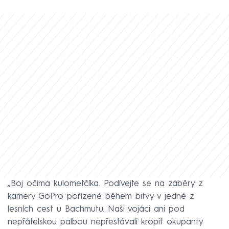
„Boj očima kulometčíka. Podívejte se na záběry z
kamery GoPro pořízené během bitvy v jedné z
lesních cest u Bachmutu. Naši vojáci ani pod
nepřátelskou palbou nepřestávali kropit okupanty