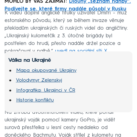
MOHLO BY VÁS ZAJÍMAT:
Dlouhý „seznam hanby“.
Podívejte se, které firmy nadále působí v Rusku
K videu doplnil anglické titulky uživatel Dmitri – muž
estonského původu, který se během invaze věnuje
překladům ukrajinských či ruských videí do angličtiny.
„Ukrajinský kulometčík z 3. útočné brigády byl
postřelen do hrudi, přesto nadále držel pozice a
pokračoval v palbě,“
uvedl na sociální síti X
.
Válka na Ukrajině
Mapa okupované Ukrajiny
Volodymyr Zelenskyj
Infografika: Ukrajinci v ČR
Historie konfliktu
Na zhruba dvouminutovém videu, které pořídil
ukrajinský voják pomocí kamery GoPro, je vidět
surová přestřelka u lesní cesty nedaleko od
doněckého Bachmutu. Voják střílel z kulometu na