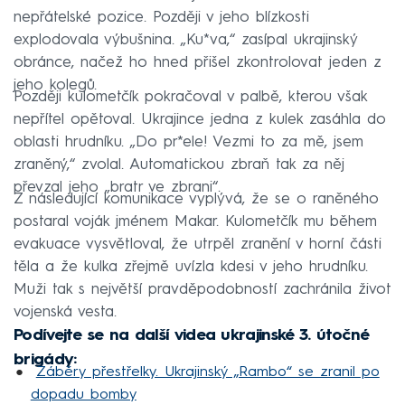
nepřátelské pozice. Později v jeho blízkosti
explodovala výbušnina. „Ku*va,“ zasípal ukrajinský
obránce, načež ho hned přišel zkontrolovat jeden z
jeho kolegů.
Později kulometčík pokračoval v palbě, kterou však
nepřítel opětoval. Ukrajince jedna z kulek zasáhla do
oblasti hrudníku. „Do pr*ele! Vezmi to za mě, jsem
zraněný,“ zvolal. Automatickou zbraň tak za něj
převzal jeho „bratr ve zbrani“.
Z následující komunikace vyplývá, že se o raněného
postaral voják jménem Makar. Kulometčík mu během
evakuace vysvětloval, že utrpěl zranění v horní části
těla a že kulka zřejmě uvízla kdesi v jeho hrudníku.
Muži tak s největší pravděpodobností zachránila život
vojenská vesta.
Podívejte se na další videa ukrajinské 3. útočné
brigády:
Záběry přestřelky. Ukrajinský „Rambo“ se zranil po
dopadu bomby