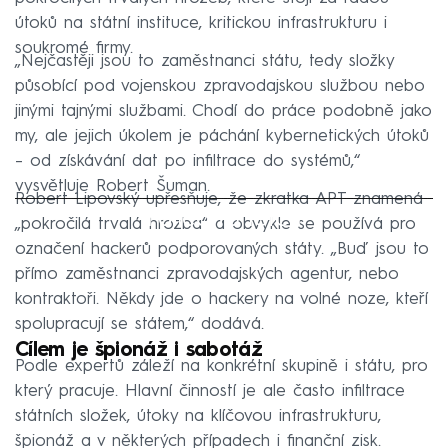
útoků na státní instituce, kritickou infrastrukturu i
soukromé firmy.
„Nejčastěji jsou to zaměstnanci státu, tedy složky
působící pod vojenskou zpravodajskou službou nebo
jinými tajnými službami. Chodí do práce podobně jako
my, ale jejich úkolem je páchání kybernetických útoků
– od získávání dat po infiltrace do systémů,“
vysvětluje Robert Šuman.
Robert Lipovský upřesňuje, že zkratka APT znamená
Failed to fetch
„pokročilá trvalá hrozba“ a obvykle se používá pro
označení hackerů podporovaných státy. „Buď jsou to
přímo zaměstnanci zpravodajských agentur, nebo
kontraktoři. Někdy jde o hackery na volné noze, kteří
spolupracují se státem,“ dodává.
Cílem je špionáž i sabotáž
Podle expertů záleží na konkrétní skupině i státu, pro
který pracuje. Hlavní činností je ale často infiltrace
státních složek, útoky na klíčovou infrastrukturu,
špionáž a v některých případech i finanční zisk.