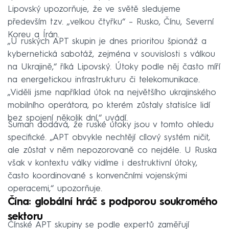
Lipovský upozorňuje, že ve světě sledujeme
především tzv. „velkou čtyřku“ – Rusko, Čínu, Severní
Koreu a Írán.
„U ruských APT skupin je dnes prioritou špionáž a
kybernetická sabotáž, zejména v souvislosti s válkou
na Ukrajině,“ říká Lipovský. Útoky podle něj často míří
na energetickou infrastrukturu či telekomunikace.
„Viděli jsme například útok na největšího ukrajinského
mobilního operátora, po kterém zůstaly statisíce lidí
bez spojení několik dní,“ uvádí.
Šuman dodává, že ruské útoky jsou v tomto ohledu
specifické. „APT obvykle nechtějí cílový systém ničit,
ale zůstat v něm nepozorovaně co nejdéle. U Ruska
však v kontextu války vidíme i destruktivní útoky,
často koordinované s konvenčními vojenskými
operacemi,“ upozorňuje.
Čína: globální hráč s podporou soukromého
sektoru
Čínské APT skupiny se podle expertů zaměřují