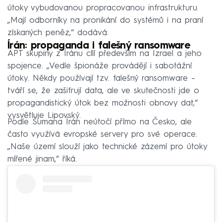
útoky vybudovanou propracovanou infrastrukturu.
„Mají odborníky na pronikání do systémů i na praní
získaných peněz,“ dodává.
Írán: propaganda i falešný ransomware
APT skupiny z Íránu cílí především na Izrael a jeho
spojence. „Vedle špionáže provádějí i sabotážní
útoky. Někdy používají tzv. falešný ransomware –
tváří se, že zašifrují data, ale ve skutečnosti jde o
propagandistický útok bez možnosti obnovy dat,“
vysvětluje Lipovský.
Podle Šumana Írán neútočí přímo na Česko, ale
často využívá evropské servery pro své operace.
„Naše území slouží jako technické zázemí pro útoky
mířené jinam,“ říká.