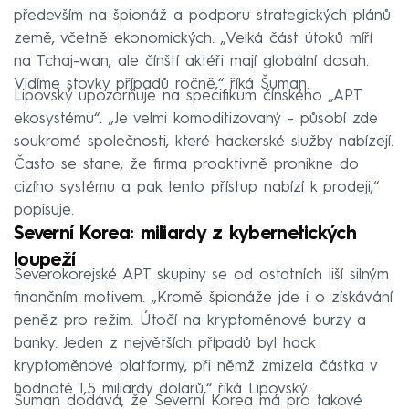
především na špionáž a podporu strategických plánů
země, včetně ekonomických. „Velká část útoků míří
na Tchaj-wan, ale čínští aktéři mají globální dosah.
Vidíme stovky případů ročně,“ říká Šuman.
Lipovský upozorňuje na specifikum čínského „APT
ekosystému“. „Je velmi komoditizovaný – působí zde
soukromé společnosti, které hackerské služby nabízejí.
Často se stane, že firma proaktivně pronikne do
cizího systému a pak tento přístup nabízí k prodeji,“
popisuje.
Severní Korea: miliardy z kybernetických
loupeží
Severokorejské APT skupiny se od ostatních liší silným
finančním motivem. „Kromě špionáže jde i o získávání
peněz pro režim. Útočí na kryptoměnové burzy a
banky. Jeden z největších případů byl hack
kryptoměnové platformy, při němž zmizela částka v
hodnotě 1,5 miliardy dolarů,“ říká Lipovský.
Šuman dodává, že Severní Korea má pro takové