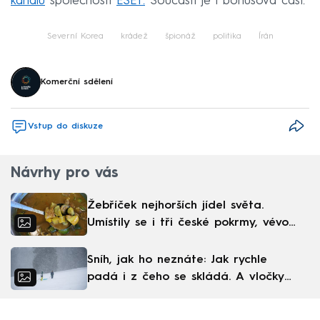
kanálu
společnosti
ESET.
Součástí je i bonusová část.
Severní Korea
krádež
špionáž
politika
Írán
Komerční sdělení
Vstup do diskuze
Návrhy pro vás
Žebříček nejhorších jídel světa.
Umístily se i tři české pokrmy, vévodí
skandinávská kuchyně
Sníh, jak ho neznáte: Jak rychle
padá i z čeho se skládá. A vločky
nejsou bílé