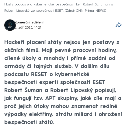
Hosty podcastu o kybernetické bezpečnosti byli Robert Schuman a
Robert Lipovský ze společnosti ESET.
Zdroj: CNN Prima NEWS
Komerční sdělení
8. zář 2025, 14:21
Hackeři placení státy nejsou jen postavy z
akčních filmů. Mají pevné pracovní hodiny,
cílené úkoly a mnohdy i přímé zadání od
armády či tajných služeb. V dalším dílu
podcastu RESET o kybernetické
bezpečnosti experti společnosti ESET
Robert Šuman a Robert Lipovský popisují,
jak fungují tzv. APT skupiny, jaké cíle mají a
proč jejich útoky mohou znamenat reálné
výpadky elektřiny, ztrátu miliard i ohrožení
bezpečnosti států.