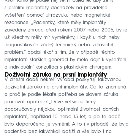
Kvůli tomu je podle něj velmi důležité, aby ženy
s prsními implantáty docházely na pravidelná
vyšetření pomocí ultrazvuku nebo magnetické
rezonance. „Pacientky, které měly implantáty
zavedeny zhruba před rokem 2007 nebo 2006, by je
už všechny měly mít vyměněny, i když u nich nebyl
diagnostikován žádný technický nebo zdravotní
problém,“ dodal lékař s tím, že v případě těchto
implantátů starších generací by mělo dojít k vyšetření
a individuální konzultaci s plastickým chirurgem.
Doživotní záruka na prsní implantáty
V dnešní době někteří výrobci poskytují takzvanou
doživotní záruku na prsní implantáty. Co to znamená
a proč je podle lékaře potřeba se slovem záruka
pracovat opatrně? „Dříve většinou firmy
doporučovaly nějakou optimální životnost daných
implantátů, například 10 nebo 15 let, a po té době
bylo doporučeno je vyměnit. A to i v případě, že byla
pacientka bez jakýchkoli potíží a vše bylo i na