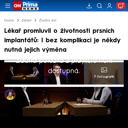
Domů
Zdraví
Životní styl
Lékař promluvil o životnosti prsních
implantátů: I bez komplikací je někdy
nutná jejich výměna
Žádná položka z playlistu není
dostupná.
7 fotografií
Marie Makovská
19. pro 2024, 07:00
Zvětšení prsou pomocí implantátů,
takzvaná augmentace, je celosvětově velmi