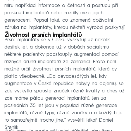
pacientek s nádorovým onemocněním prsů.
míru například informace o četnosti a postupu při
prasknutí implantátů nebo rozdíly mezi jejich
generacemi. Popsal také, co znamená doživotní
záruka na implantáty, kterou někteří výrobci poskytují.
Životnost prsních implantátů
Prsní implantáty se v Česku vyskytují už několik
desítek let, a dokonce už v dobách socialismu
některé pacientky podstoupily augmentaci pomocí
různých druhů implantátů ze zahraničí. Proto není
možné určit životnost prsních implantátů, která by
platila všeobecně. „Od devadesátých let, kdy
augmentace v České republice nabyly na objemu, se
zde vyskytla spousta značek různé kvality a dnes už
zde máme pátou generaci implantátů. Jen za
posledních 35 let jsou v populaci různé generace
implantátů, různé typy, různé značky a u každých je
to samozřejmě trochu jiné,“ vysvětlil lékař Daniel
Stehlík.