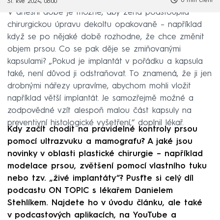
6 min čtení
31. kvě 2024, 06:00
V dnešní době je možné, aby žena podstoupila
chirurgickou úpravu dekoltu opakovaně – například
když se po nějaké době rozhodne, že chce změnit
objem prsou. Co se pak děje se zmiňovanými
kapsulami? „Pokud je implantát v pořádku a kapsula
také, není důvod ji odstraňovat. To znamená, že ji jen
drobnými nářezy upravíme, abychom mohli vložit
například větší implantát. Je samozřejmě možné a
zodpovědné vzít alespoň malou část kapsuly na
preventivní histologické vyšetření,“ doplnil lékař.
Kdy začít chodit na pravidelné kontroly prsou
pomocí ultrazvuku a mamografu? A jaké jsou
novinky v oblasti plastické chirurgie – například
modelace prsou, zvětšení pomocí vlastního tuku
nebo tzv. „živé implantáty“? Pusťte si celý díl
podcastu ON TOPIC s lékařem Danielem
Stehlíkem. Najdete ho v úvodu článku, ale také
v podcastových aplikacích, na YouTube a