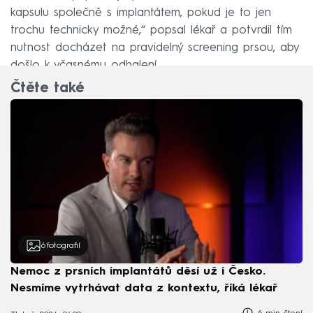
kapsulu společně s implantátem, pokud je to jen
trochu technicky možné,“ popsal lékař a potvrdil tím
nutnost docházet na pravidelný screening prsou, aby
došlo k včasnému odhalení.
Čtěte také
6
fotografií
Nemoc z prsních implantátů děsí už i Česko.
Nesmíme vytrhávat data z kontextu, říká lékař