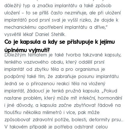
důležitý typ a značka implantátu a také způsob
uložení – to se příliš často nezmiňuje, ale při uložení
implantátů pod prsní sval je vyšší riziko, že dojde k
mechanickému opotřebení implantátu a dříve,“
vysvětlil lékař Daniel Stehlík.
Co je kapsula a kdy se přistupuje k jejímu
úplnému vyjmutí?
Důležitým tématem je také tvorba takzvané kapsuly,
tenkého vazivového obalu, který oddělí prsní
implantát od zbytku těla a pro organismus je
podpůrný také tím, že zabraňuje posunu implantátu.
Jedná se o přirozenou reakci těla na vložený
implantát, žádoucí je tenká pružná kapsula. „Pokud
nastane problém, který může mít infekční, hormonální
i jiné důvody, a kapsula začne zbytňovat řádově na
tloušťku několika milimetrů i více, pak může
způsobovat zdravotní potíže, bolesti, deformity prsu…
V takovém případě je potřeba odstranit celou