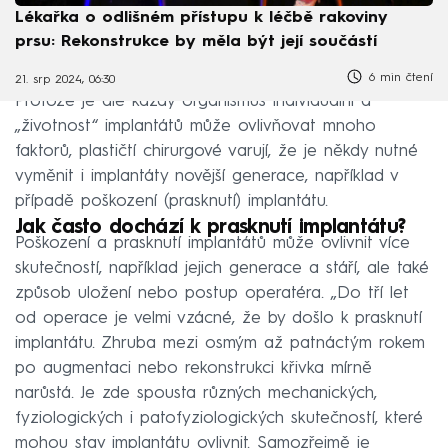
Lékařka o odlišném přístupu k léčbě rakoviny
prsu: Rekonstrukce by měla být její součástí
6 min čtení
21. srp 2024, 06:30
Protože je ale každý organismus individuální a
„životnost“ implantátů může ovlivňovat mnoho
faktorů, plastičtí chirurgové varují, že je někdy nutné
vyměnit i implantáty novější generace, například v
případě poškození (prasknutí) implantátu.
Jak často dochází k prasknutí implantátu?
Poškození a prasknutí implantátů může ovlivnit více
skutečností, například jejich generace a stáří, ale také
způsob uložení nebo postup operatéra. „Do tří let
od operace je velmi vzácné, že by došlo k prasknutí
implantátu. Zhruba mezi osmým až patnáctým rokem
po augmentaci nebo rekonstrukci křivka mírně
narůstá. Je zde spousta různých mechanických,
fyziologických i patofyziologických skutečností, které
mohou stav implantátu ovlivnit. Samozřejmě je