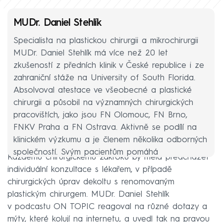
MUDr. Daniel Stehlík
Specialista na plastickou chirurgii a mikrochirurgii
MUDr. Daniel Stehlík má více než 20 let
zkušeností z předních klinik v České republice i ze
zahraniční stáže na University of South Florida.
Absolvoval atestace ve všeobecné a plastické
chirurgii a působil na významných chirurgických
pracovištích, jako jsou FN Olomouc, FN Brno,
FNKV Praha a FN Ostrava. Aktivně se podílí na
klinickém výzkumu a je členem několika odborných
společností. Svým pacientům pomáhá
Každému chirurgickému zákroku by měla předcházet
prostřednictvím zákroků estetické chirurgie řešit
individuální konzultace s lékařem, v případě
kosmetické i funkční problémy včetně stavů po
chirurgických úprav dekoltu s renomovaným
úrazech, velkých redukcí hmotnosti či následků
plastickým chirurgem. MUDr. Daniel Stehlík
jiných operací s důrazem na detail a přirozený
v podcastu ON TOPIC reagoval na různé dotazy a
výsledek. Věnuje se také onkoplastické chirurgii u
mýty, které kolují na internetu, a uvedl tak na pravou