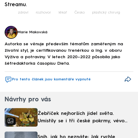
Streamu.
zdraví
rozhovor
lékař
Česko
plastický chirurg
Marie Makovská
Autorka se věnuje především tématům zaměřeným na
životní styl, je certifikovanou trenérkou a Ing. v oboru
Výživa a potraviny. V letech 2020–⁠2022 působila jako
šéfredaktorka časopisu Dieta.
Pro tento článek jsou komentáře vypnuté
Návrhy pro vás
Žebříček nejhorších jídel světa.
Umístily se i tři české pokrmy, vévodí
skandinávská kuchyně
Sníh, jak ho neznáte: Jak rychle