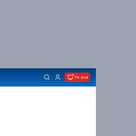
TV živě