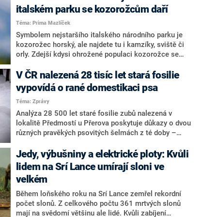
nezákonně využívá výjimky pro používání této
italském parku se kozorožcům daří
kontroverzní metody. Francie je poslední evropskou
Téma: Prima Mazlíček
zemí, kde je používána.
Symbolem nejstaršího italského národního parku je
kozorožec horský, ale najdete tu i kamzíky, sviště či
orly. Zdejší kdysi ohrožené populaci kozorožce se
dokonce podařilo natolik zvýšit své počty, že se
kozorožci mohli vrátit i na další místa Evropy.
V ČR nalezená 28 tisíc let stará fosilie
vypovídá o rané domestikaci psa
Téma: Zprávy
Analýza 28 500 let staré fosilie zubů nalezená v
lokalitě Předmostí u Přerova poskytuje důkazy o dvou
různých pravěkých psovitých šelmách z té doby –
jedné více podobné vlkovi a jedné podobnější psu,
které se živily odlišnou stravou, což napovídá rané
Jedy, výbušniny a elektrické ploty: Kvůli
domestikaci psů. Informoval o tom vědecký server
lidem na Srí Lance umírají sloni ve
Phys.
velkém
Během loňského roku na Srí Lance zemřel rekordní
počet slonů. Z celkového počtu 361 mrtvých slonů
mají na svědomí většinu ale lidé. Kvůli zabíjení