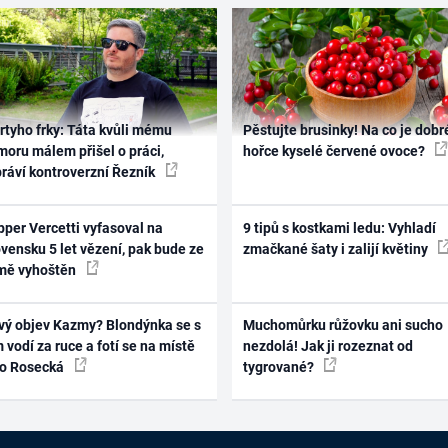
rtyho frky: Táta kvůli mému
Pěstujte brusinky! Na co je dobr
oru málem přišel o práci,
hořce kyselé červené ovoce?
práví kontroverzní Řezník
per Vercetti vyfasoval na
9 tipů s kostkami ledu: Vyhladí
vensku 5 let vězení, pak bude ze
zmačkané šaty i zalijí květiny
mě vyhoštěn
vý objev Kazmy? Blondýnka se s
Muchomůrku růžovku ani sucho
 vodí za ruce a fotí se na místě
nezdolá! Jak ji rozeznat od
ko Rosecká
tygrované?