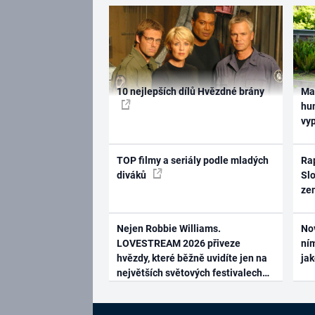
10 nejlepších dílů Hvězdné brány
Ma
hum
vy
TOP filmy a seriály podle mladých
Rap
diváků
Slo
ze
Nejen Robbie Williams.
No
LOVESTREAM 2026 přiveze
ním
hvězdy, které běžně uvidíte jen na
ja
největších světových festivalech