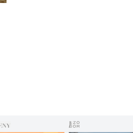
ohrožených zvířat se neštítí sáhnout po jedech,
elektrických plotech, ale i skrytých výbušninách.
Ochránci zvířat proto vybízejí k větší ochraně a
udržitelnosti vztahu k těmto národním zvířatům.