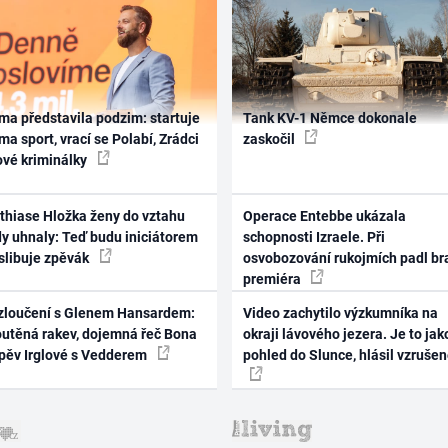
ma představila podzim: startuje
Tank KV-1 Němce dokonale
ma sport, vrací se Polabí, Zrádci
zaskočil
ové kriminálky
thiase Hložka ženy do vztahu
Operace Entebbe ukázala
dy uhnaly: Teď budu iniciátorem
schopnosti Izraele. Při
 slibuje zpěvák
osvobozování rukojmích padl br
premiéra
zloučení s Glenem Hansardem:
Video zachytilo výzkumníka na
outěná rakev, dojemná řeč Bona
okraji lávového jezera. Je to jak
zpěv Irglové s Vedderem
pohled do Slunce, hlásil vzruše