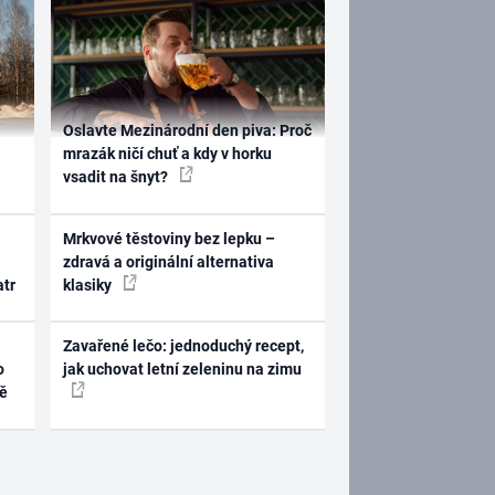
Oslavte Mezinárodní den piva: Proč
mrazák ničí chuť a kdy v horku
vsadit na šnyt?
Mrkvové těstoviny bez lepku –
zdravá a originální alternativa
atr
klasiky
Zavařené lečo: jednoduchý recept,
o
jak uchovat letní zeleninu na zimu
ně