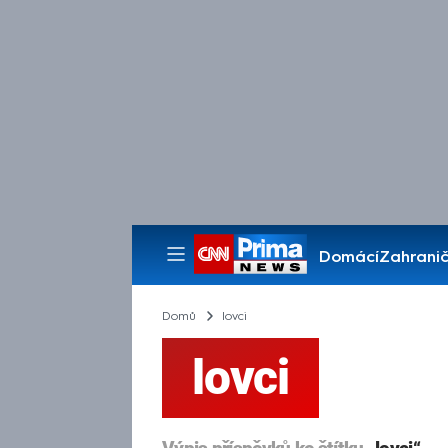
Domácí
Zahranič
Pořady
Domů
lovci
lovci