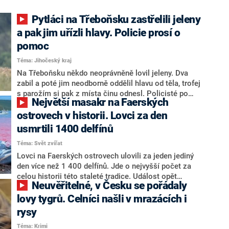
Pytláci na Třeboňsku zastřelili jeleny
a pak jim uřízli hlavy. Policie prosí o
pomoc
Téma: Jihočeský kraj
Na Třeboňsku někdo neoprávněně lovil jeleny. Dva
zabil a poté jim neodborně oddělil hlavu od těla, trofej
s parožím si pak z místa činu odnesl. Policisté po
Největší masakr na Faerských
pachateli, který způsobil škodu až 50 tisíc, nyní pátrá.
ostrovech v historii. Lovci za den
usmrtili 1400 delfínů
Téma: Svět zvířat
Lovci na Faerských ostrovech ulovili za jeden jediný
den více než 1 400 delfínů. Jde o nejvyšší počet za
celou historii této staleté tradice. Událost opět
Neuvěřitelné, v Česku se pořádaly
odstartovala debatu, zda by se nemělo lovení kytovců
v takových objemech zakázat.
lovy tygrů. Celníci našli v mrazácích i
rysy
Téma: Krimi