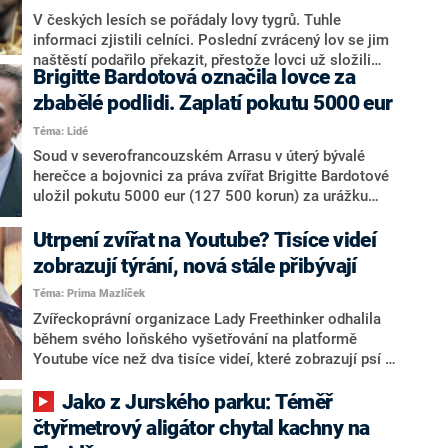
V českých lesích se pořádaly lovy tygrů. Tuhle
informaci zjistili celníci. Poslední zvrácený lov se jim
naštěstí podařilo překazit, přestože lovci už složili
Brigitte Bardotová označila lovce za
zálohu a dodavatel byl připraven dodat tři tygry. Během
razií navíc celníci objevili celou řadu upytlačených
zbabělé podlidi. Zaplatí pokutu 5000 eur
vzácných živočichů, našli i těla tří ohrožených rysů.
Téma: Lidé
Soud v severofrancouzském Arrasu v úterý bývalé
herečce a bojovnici za práva zvířat Brigitte Bardotové
uložil pokutu 5000 eur (127 500 korun) za urážku
šéfa loveckého sdružení. S odvoláním na právníky o
tom informovala agentura AFP.
Utrpení zvířat na Youtube? Tisíce videí
zobrazují týrání, nová stále přibývají
Téma: Prima Mazlíček
Zvířeckoprávní organizace Lady Freethinker odhalila
během svého loňského vyšetřování na platformě
Youtube více než dva tisíce videí, které zobrazují psí a
kohoutí zápasy, mučení zvířat či jejich pojídání zaživa.
Navzdory tomu, že taková videa porušují pravidla
Jako z Jurského parku: Téměř
stanovené samotnou platformou, videa nejsou po
čtyřmetrový aligátor chytal kachny na
nahlášení stahována, ale naopak další přibývají.