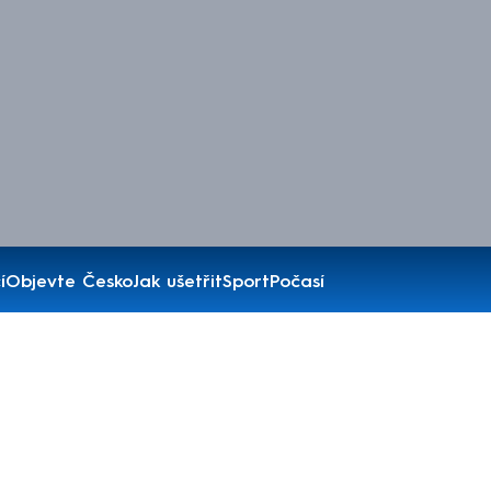
í
Objevte Česko
Jak ušetřit
Sport
Počasí