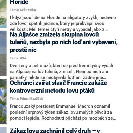
Floridě
Téma: Svět zvířat
I když jsou lidé na Floridě na aligátory zvyklí, nedávno
zde lovci spatřili jedince, který je překvapil svou
velikostí. Měl téměř čtyři metry a vypadal jako z
Na Aljašce zmizela skupina lovců
Jurského parku. Na video ho zachytili ve chvíli, když
lovil kachny, které měly zálusk i lovci.
tuleňů, nezbyla po nich loď ani vybavení,
prostě nic
Téma: USA
Dvě ženy a pět mužů, kteří se před třemi týdny vydali
na Aljašce na lov tuleňů, zmizeli. Není po nich ani
památky, nikde se neobjevila loď ani žádné jiné
Ochránci zvířat slaví! Francie zakáže
relikvie vedoucí k jejich nalezeni. Vše navíc
komplikoval i koronavirus.
kontroverzní metodu lovu ptáků
Téma: Prima Mazlíček
Francouzský prezident Emmanuel Macron oznámil
poslední srpnový týden zákaz lovu malých pěvců za
pomoci lepidla. Rozhodnutí přichází po hrozbách ze
strany Evropského soudního dvoru, který na základě
záběrů získaných ochránci zvířat, rozhodl, že Francie
Zákaz lovu zachránil celý druh –⁠ v