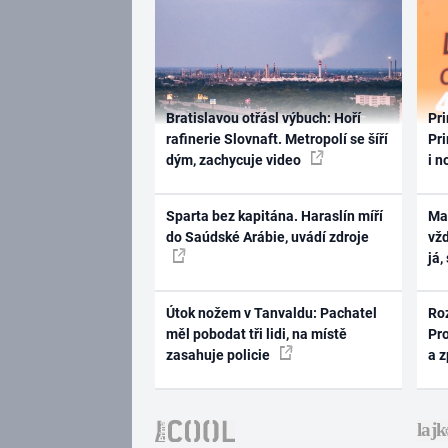
Bratislavou otřásl výbuch: Hoří
Pri
rafinerie Slovnaft. Metropolí se šíří
Pri
dým, zachycuje video
i n
Sparta bez kapitána. Haraslín míří
Ma
do Saúdské Arábie, uvádí zdroje
vž
já,
Útok nožem v Tanvaldu: Pachatel
Ro
měl pobodat tři lidi, na místě
Pr
zasahuje policie
a 