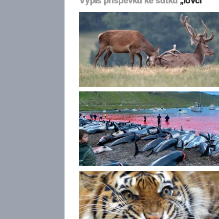
Výpis příspěvků ke štítku
„lovci“