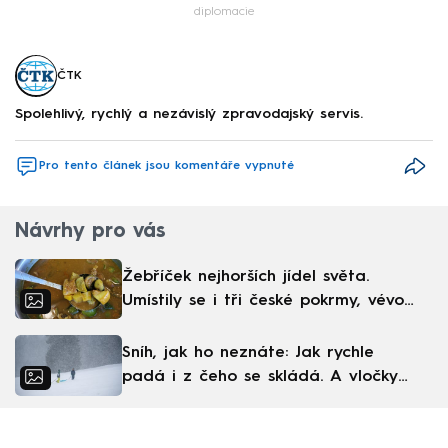
diplomacie
ČTK
Spolehlivý, rychlý a nezávislý zpravodajský servis.
Pro tento článek jsou komentáře vypnuté
Návrhy pro vás
Žebříček nejhorších jídel světa.
Umístily se i tři české pokrmy, vévodí
skandinávská kuchyně
Sníh, jak ho neznáte: Jak rychle
padá i z čeho se skládá. A vločky
nejsou bílé