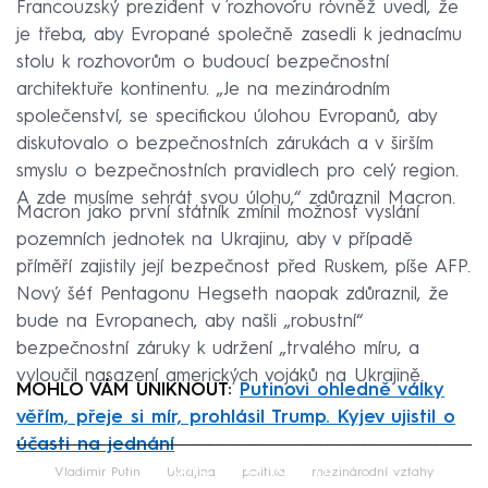
Francouzský prezident v rozhovoru rovněž uvedl, že
je třeba, aby Evropané společně zasedli k jednacímu
stolu k rozhovorům o budoucí bezpečnostní
architektuře kontinentu. „Je na mezinárodním
společenství, se specifickou úlohou Evropanů, aby
diskutovalo o bezpečnostních zárukách a v širším
smyslu o bezpečnostních pravidlech pro celý region.
A zde musíme sehrát svou úlohu,“ zdůraznil Macron.
Macron jako první státník zmínil možnost vyslání
pozemních jednotek na Ukrajinu, aby v případě
příměří zajistily její bezpečnost před Ruskem, píše AFP.
Nový šéf Pentagonu Hegseth naopak zdůraznil, že
bude na Evropanech, aby našli „robustní“
bezpečnostní záruky k udržení „trvalého míru, a
vyloučil nasazení amerických vojáků na Ukrajině.
MOHLO VÁM UNIKNOUT:
Putinovi ohledně války
věřím, přeje si mír, prohlásil Trump. Kyjev ujistil o
účasti na jednání
Failed to fetch
Vladimir Putin
Ukrajina
politika
mezinárodní vztahy