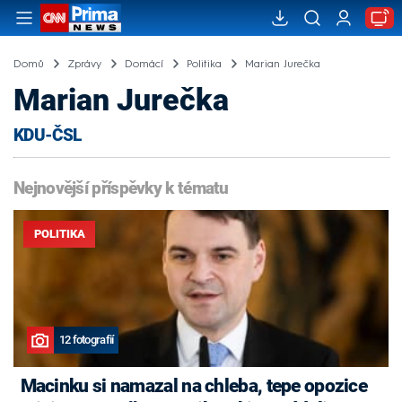
Domů
Zprávy
Domácí
Politika
Marian Jurečka
Marian Jurečka
KDU-ČSL
Nejnovější příspěvky k tématu
POLITIKA
12 fotografií
Macinku si namazal na chleba, tepe opozice