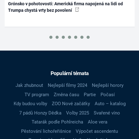
Grónsko v pohotovosti: Americká firma napojená na lidi od
Trumpa chystá vrty bez povolení
Populární témata
Jak zhubnout
Nejlepší filmy 2024
Nejlepší horory
TV program
Změna času
Partie
Počasí
Kdy budou volby
ZOO Nové začátky
Auto – katalog
7 pádů Honzy Dědka
Volby 2025
Svařené víno
Tatarák podle Pohlreicha
Aloe vera
Pěstování lichořeřišnice
Výpočet ascendentu