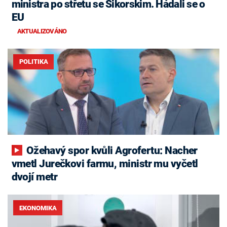
ministra po střetu se Sikorskim. Hádali se o
EU
AKTUALIZOVÁNO
POLITIKA
Ožehavý spor kvůli Agrofertu: Nacher
vmetl Jurečkovi farmu, ministr mu vyčetl
dvojí metr
EKONOMIKA