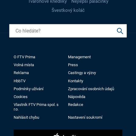
Tvarohové knedlíky
Nejlepší palačinky
Švestkový koláč
O FTV Prima
Management
Volná místa
Press
Reklama
Castingy a výzvy
HbbTV
Kontakty
Podmínky užívání
Zpracování osobních údajů
Cookies
Nápověda
Vlastník FTV Prima spol. s
Redakce
r.o.
Nahlásit chybu
Nastavení soukromí