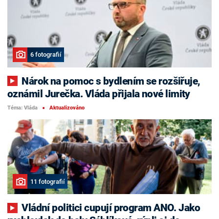
6 fotografií
Nárok na pomoc s bydlením se rozšiřuje,
oznámil Jurečka. Vláda přijala nové limity
Téma: Vláda
Aktualizováno
■
11 fotografií
Vládní politici cupují program ANO. Jako