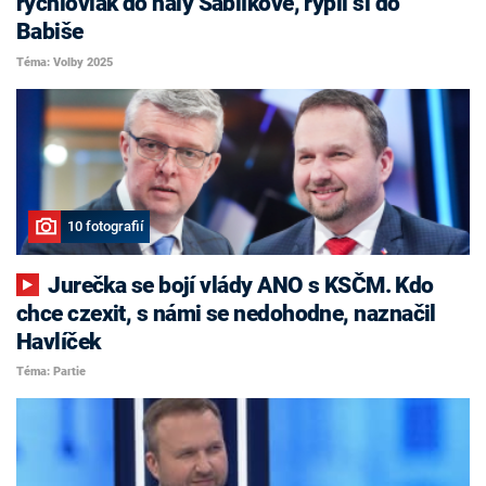
rychlovlak do haly Sáblíkové, rýpli si do
Babiše
Téma: Volby 2025
10 fotografií
Jurečka se bojí vlády ANO s KSČM. Kdo
chce czexit, s námi se nedohodne, naznačil
Havlíček
Téma: Partie