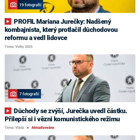
19 fotografií
PROFIL Mariana Jurečky: Nadšený
kombajnista, který protlačil důchodovou
reformu a vedl lidovce
Téma: Volby 2025
7 fotografií
Důchody se zvýší, Jurečka uvedl částku.
Přilepší si i vězni komunistického režimu
Téma: Vláda
Aktualizováno
■