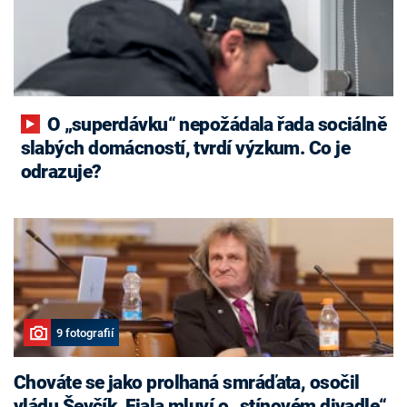
O „superdávku“ nepožádala řada sociálně
slabých domácností, tvrdí výzkum. Co je
odrazuje?
9 fotografií
Chováte se jako prolhaná smráďata, osočil
vládu Ševčík. Fiala mluví o „stínovém divadle“