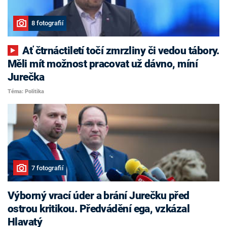
8 fotografií
Ať čtrnáctiletí točí zmrzliny či vedou tábory.
Měli mít možnost pracovat už dávno, míní
Jurečka
Téma: Politika
7 fotografií
Výborný vrací úder a brání Jurečku před
ostrou kritikou. Předvádění ega, vzkázal
Hlavatý