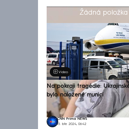
Žádná položka z
Výběr redakce
Video
Na pokraji tragédie: Ukrajinsk
bylo naložené municí
CNN Prima NEWS
15. bře 2024, 06:42