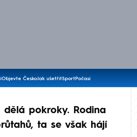
í
Objevte Česko
Jak ušetřit
Sport
Počasí
 dělá pokroky. Rodina
průtahů, ta se však hájí