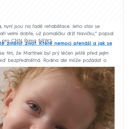
nyní jsou na řadě rehabilitace. Jeho stav se
ří velmi dobře, už pomaličku drží hlavičku,“ popsal
kl pro CNN Prima NEWS.
že změnit život. Které nemoci přenáší a jak se
 se tím, že Martínek byl prý léčen ještě před jejím
 teď bezpředmětná. Rodina ale může požádat o