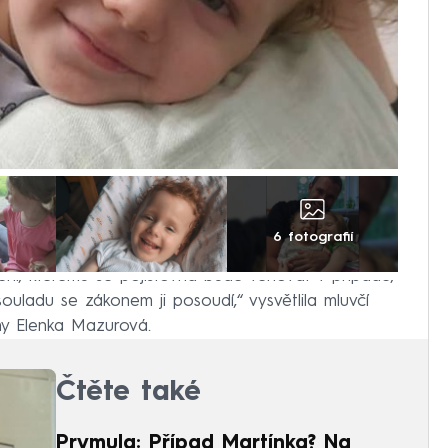
6 fotografií
ení, kterému se pojišťovna bude věnovat v případě,
ouladu se zákonem ji posoudí,“ vysvětlila mluvčí
ny Elenka Mazurová.
Čtěte také
Prymula: Případ Martínka? Na