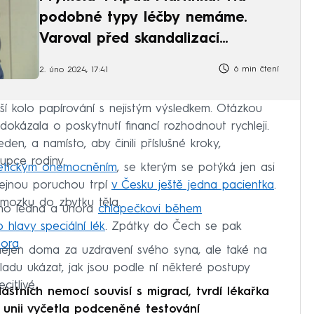
podobné typy léčby nemáme.
Varoval před skandalizací
pojišťoven
6 min čtení
2. úno 2024, 17:41
 kolo papírování s nejistým výsledkem. Otázkou
dokázala o poskytnutí financí rozhodnout rychleji.
en, a namísto, aby činili příslušné kroky,
tupce rodiny.
etickým onemocněním
, se kterým se potýká jen asi
stejnou poruchou trpí
v Česku ještě jedna pacientka
.
 mozku do zbytku těla.
ního ledna a února
chlapečkovi během
 hlavy speciální lék
. Zpátky do Čech se pak
nora
.
nejen doma za uzdravení svého syna, ale také na
adu ukázat, jak jsou podle ní některé postupy
itlivé.
tních nemocí souvisí s migrací, tvrdí lékařka
 unii vyčetla podceněné testování