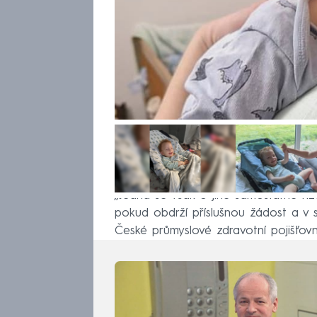
„Jedná se však o jiné samostatné říz
pokud obdrží příslušnou žádost a v s
České průmyslové zdravotní pojišťov