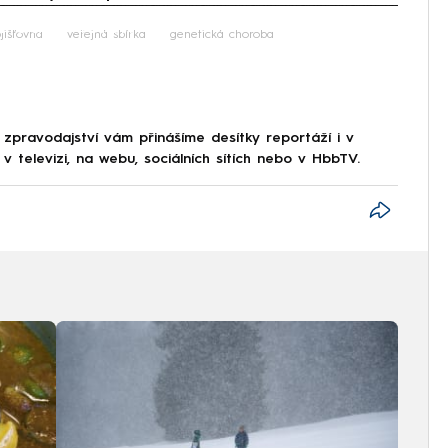
iled to fetch
jišťovna
veřejná sbírka
genetická choroba
 zpravodajství vám přinášíme desítky reportáží i v
 televizi, na webu, sociálních sítích nebo v HbbTV.