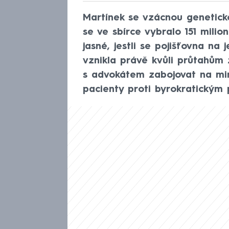
Martínek se vzácnou genetick
se ve sbírce vybralo 151 milio
jasné, jestli se pojišťovna na 
vznikla právě kvůli průtahům 
s advokátem zabojovat na mini
pacienty proti byrokratickým