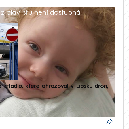
 playlistu není dostupná.
V
é letadlo, které ohrožoval v Lipsku dron,
Přilá
polit