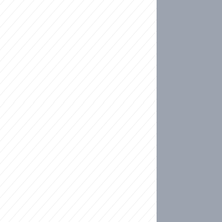
ideo
kat migranty do Česka? Sami by odešli, tvrdí exp
ické sebevraždě