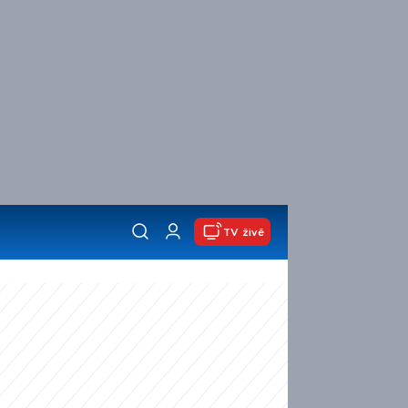
TV živě