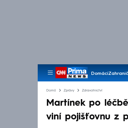
Domácí
Zahranič
Pořady
Domů
Zprávy
Zdravotnictví
Martínek po léčbě
viní pojišťovnu z 