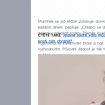
Martínek se po léčbě zotavuje doma, 
každým dnem zlepšuje. „Chlapci se da
pokroky advokát rodiny Zdeněk Jou
ČTĚTE TAKÉ:
Jediné klíště vám mů
proti nim chránit?
Pojišťovna se invektivám brání a hájí
rozhodnutím. Původní žádost je tak
zpětné proplacení.