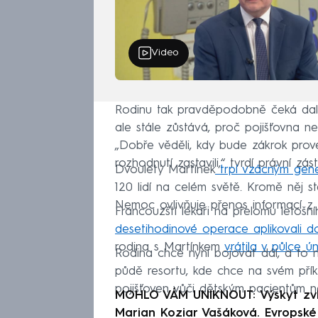
Video
Rodinu tak pravděpodobně čeká další
ale stále zůstává, proč pojišťovna ne
„Dobře věděli, kdy bude zákrok proved
rozhodnutí zastavili,“ tvrdí právní zás
Dvouletý Martínek
trpí vzácným gen
120 lidí na celém světě. Kromě něj 
Nemoc ovlivňuje přenos informací z
Francouzští lékaři na přelomu letoš
desetihodinové operace aplikovali do
rodina s Martínkem
vrátila v půlce ú
Rodina chce nyní bojovat dál, a to 
půdě resortu, kde chce na svém příkl
pojišťoven vůči dětským pacientům nec
MOHLO VÁM UNIKNOUT: Výskyt zvláš
Marian Koziar Vašáková. Evropské