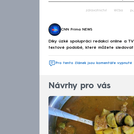
Fa
zdravotnictví
léčba
po
CNN Prima NEWS
Díky úzké spolupráci redakcí online a TV
textové podobě, které můžete sledovat v
Pro tento článek jsou komentáře vypnuté
Návrhy pro vás