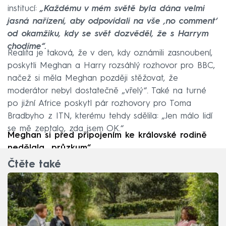
institucí:
„Každému v mém světě byla dána velmi
jasná nařízení, aby odpovídali na vše ‚no comment‘
od okamžiku, kdy se svět dozvěděl, že s Harrym
chodíme“.
Realita je taková, že v den, kdy oznámili zasnoubení,
poskytli Meghan a Harry rozsáhlý rozhovor pro BBC,
načež si měla Meghan později stěžovat, že
moderátor nebyl dostatečně „vřelý“. Také na turné
po jižní Africe poskytl pár rozhovory pro Toma
Bradbyho z ITN, kterému tehdy sdělila: „Jen málo lidí
se mě zeptalo, zda jsem OK.“
Meghan si před připojením ke královské rodině
nedělala „průzkum“
Čtěte také