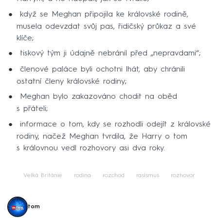
když se Meghan připojila ke královské rodině,
musela odevzdat svůj pas, řidičský průkaz a své
klíče;
tiskový tým ji údajně nebránil před „nepravdami“;
členové paláce byli ochotni lhát, aby chránili
ostatní členy královské rodiny;
Meghan bylo zakazováno chodit na oběd
s přáteli;
informace o tom, kdy se rozhodli odejít z královské
rodiny, načež Meghan tvrdila, že Harry o tom
s královnou vedl rozhovory asi dva roky.
Velká Británie
rodina
rozchod
rasismus
rozhovor
tom