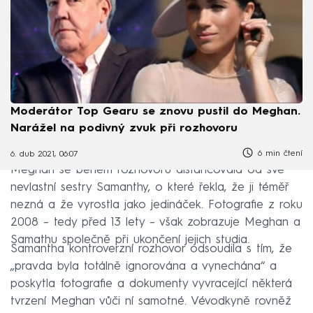
Moderátor Top Gearu se znovu pustil do Meghan.
Narážel na podivný zvuk při rozhovoru
6 min čtení
6. dub 2021, 06:07
Meghan se během rozhovoru distancovala od své
nevlastní sestry Samanthy, o které řekla, že ji téměř
nezná a že vyrostla jako jedináček. Fotografie z roku
2008 – tedy před 13 lety – však zobrazuje Meghan a
Samathu společně při ukončení jejich studia.
Samantha kontroverzní rozhovor odsoudila s tím, že
„pravda byla totálně ignorována a vynechána“ a
poskytla fotografie a dokumenty vyvracející některá
tvrzení Meghan vůči ní samotné. Vévodkyně rovněž