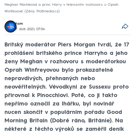
Meghan Markleová a princ Harry v televizním rozhovoru u Oprah
Winfreyové
Zdroj: Profimedia.cz
tom
7. dub 2021, 07:04
Britský moderátor Piers Morgan tvrdí, že 17
prohlášení britského prince Harryho a jeho
ženy Meghan v rozhovoru s moderátorkou
Oprah Winfreyovou bylo prokazatelně
nepravdivých, přehnaných nebo
neověřitelných. Vévodkyni ze Sussexu proto
přirovnal k Pinocchiovi. Poté, co ji takto
nepřímo označil za lhářku, byl novinář
nucen skončit v populárním pořadu Good
Morning Britain (Dobré ráno, Británie). Na
některé z těchto výroků se zaměřil deník