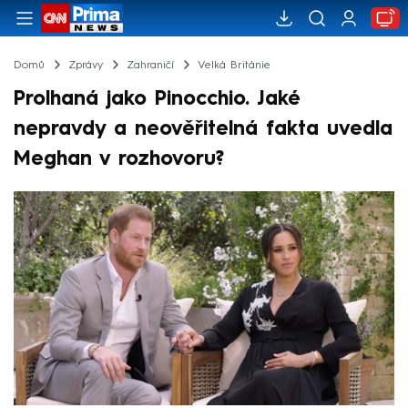
Domů
Zprávy
Zahraničí
Velká Británie
Prolhaná jako Pinocchio. Jaké
nepravdy a neověřitelná fakta uvedla
Meghan v rozhovoru?