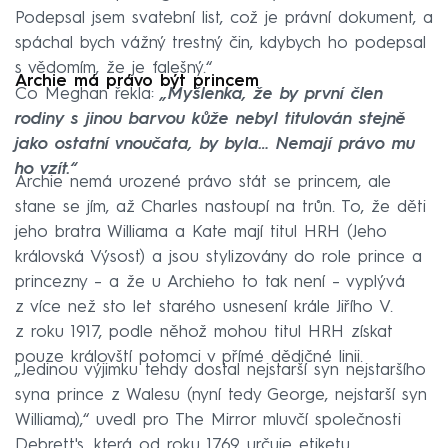
Podepsal jsem svatební list, což je právní dokument, a
spáchal bych vážný trestný čin, kdybych ho podepsal
s vědomím, že je falešný.“
Archie má právo být princem
Co Meghan řekla:
„Myšlenka, že by první člen
rodiny s jinou barvou kůže nebyl titulován stejně
jako ostatní vnoučata, by byla… Nemají právo mu
ho vzít.“
Archie nemá urozené právo stát se princem, ale
stane se jím, až Charles nastoupí na trůn. To, že děti
jeho bratra Williama a Kate mají titul HRH (Jeho
královská Výsost) a jsou stylizovány do role prince a
princezny – a že u Archieho to tak není – vyplývá
z více než sto let starého usnesení krále Jiřího V.
z roku 1917, podle něhož mohou titul HRH získat
pouze královští potomci v přímé dědičné linii.
„Jedinou výjimku tehdy dostal nejstarší syn nejstaršího
syna prince z Walesu (nyní tedy George, nejstarší syn
Williama),“ uvedl pro The Mirror mluvčí společnosti
Debrett's, která od roku 1769 určuje etiketu.