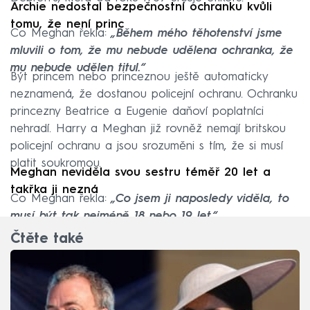
Archie nedostal bezpečnostní ochranku kvůli
tomu, že není princ
Co Meghan řekla:
„Během mého těhotenství jsme
mluvili o tom, že mu nebude udělena ochranka, že
mu nebude udělen titul.“
Být princem nebo princeznou ještě automaticky
neznamená, že dostanou policejní ochranu. Ochranku
princezny Beatrice a Eugenie daňoví poplatníci
nehradí. Harry a Meghan již rovněž nemají britskou
policejní ochranu a jsou srozuměni s tím, že si musí
platit soukromou.
Meghan neviděla svou sestru téměř 20 let a
takřka ji nezná
Co Meghan řekla:
„Co jsem ji naposledy viděla, to
musí být tak nejméně 18 nebo 19 let.“
Čtěte také