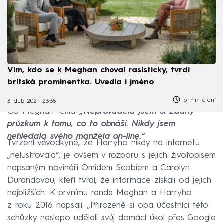
Vím, kdo se k Meghan choval rasisticky, tvrdí
britská prominentka. Uvedla i jméno
6 min čtení
3. dub 2021, 23:38
Co Meghan řekla:
„Neprováděla jsem si žádný
průzkum k tomu, co to obnáší. Nikdy jsem
nehledala svého manžela on-line.“
Tvrzení vévodkyně, že Harryho nikdy na internetu
„nelustrovala“, je ovšem v rozporu s jejich životopisem
napsaným novináři Omidem Scobiem a Carolyn
Durandovou, kteří tvrdí, že informace získali od jejich
nejbližších. K prvnímu rande Meghan a Harryho
z roku 2016 napsali: „Přirozeně si oba účastníci této
schůzky naslepo udělali svůj domácí úkol přes Google