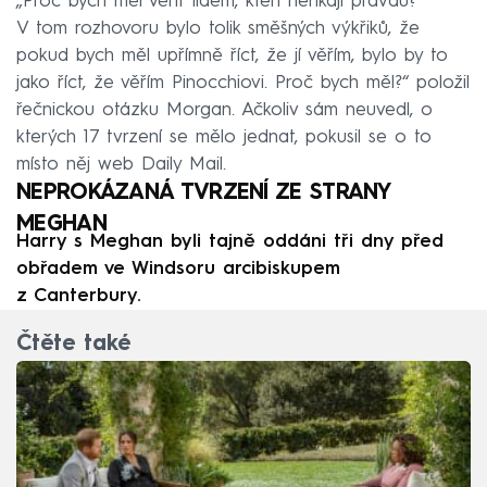
„Proč bych měl věřit lidem, kteří neříkají pravdu?
V tom rozhovoru bylo tolik směšných výkřiků, že
pokud bych měl upřímně říct, že jí věřím, bylo by to
jako říct, že věřím Pinocchiovi. Proč bych měl?“ položil
řečnickou otázku Morgan. Ačkoliv sám neuvedl, o
kterých 17 tvrzení se mělo jednat, pokusil se o to
místo něj web Daily Mail.
NEPROKÁZANÁ TVRZENÍ ZE STRANY
MEGHAN
Harry s Meghan byli tajně oddáni tři dny před
obřadem ve Windsoru arcibiskupem
z Canterbury.
Čtěte také