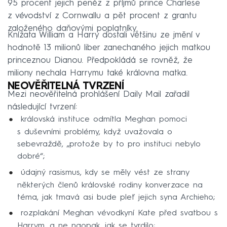
95 procent jejich peněz z příjmů prince Charlese
z vévodství z Cornwallu a pět procent z grantu
založeného daňovými poplatníky.
Knížata William a Harry dostali většinu ze jmění v
hodnotě 13 milionů liber zanechaného jejich matkou
princeznou Dianou. Předpokládá se rovněž, že
miliony nechala Harrymu také královna matka.
NEOVĚŘITELNÁ TVRZENÍ
Mezi neověřitelná prohlášení Daily Mail zařadil
následující tvrzení:
královská instituce odmítla Meghan pomoci
s duševními problémy, když uvažovala o
sebevraždě, „protože by to pro instituci nebylo
dobré“;
údajný rasismus, kdy se měly vést ze strany
některých členů královské rodiny konverzace na
téma, jak tmavá asi bude pleť jejich syna Archieho;
rozplakání Meghan vévodkyní Kate před svatbou s
Harrym, a ne naopak, jak se tvrdilo;