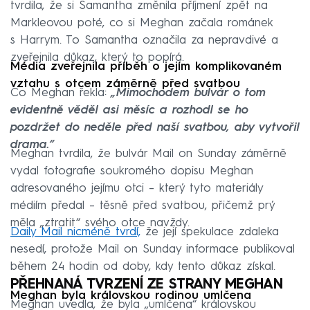
tvrdila, že si Samantha změnila příjmení zpět na
Markleovou poté, co si Meghan začala románek
s Harrym. To Samantha označila za nepravdivé a
zveřejnila důkaz, který to popírá.
Média zveřejnila příběh o jejím komplikovaném
vztahu s otcem záměrně před svatbou
Co Meghan řekla:
„Mimochodem bulvár o tom
evidentně věděl asi měsíc a rozhodl se ho
pozdržet do neděle před naší svatbou, aby vytvořil
drama.“
Meghan tvrdila, že bulvár Mail on Sunday záměrně
vydal fotografie soukromého dopisu Meghan
adresovaného jejímu otci – který tyto materiály
médiím předal – těsně před svatbou, přičemž prý
měla „ztratit“ svého otce navždy.
Daily Mail nicméně tvrdí,
že její spekulace zdaleka
nesedí, protože Mail on Sunday informace publikoval
během 24 hodin od doby, kdy tento důkaz získal.
PŘEHNANÁ TVRZENÍ ZE STRANY MEGHAN
Meghan byla královskou rodinou umlčena
Meghan uvedla, že byla „umlčena“ královskou