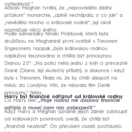
vyhledávač.“
Ačkoliv Meghan tvrdila, že „neprováděla žádný
průzkum“ monarchie, „úplně nechápala, o co jde“ a
„nevěděla mnoho o královské rodině“, její okolí
naznačuje něco jiného.
Podle kamarádky Ninaki Priddyové, která byla
družičkou na Meghanině první svatbě s Trevorem
Engesonem, naopak „byla královskou rodinou
odjakživa fascinována a chtěla být princeznou
Dianou 2.0“. „Na polici měla jednu z knih o princezně
Dianě (Diana: Její skutečný příběh), a dokonce i když
byla s Trevorem, říkala mi, že by chtěl alespoň na
měsíc do Londýna. Vím, že milovala film Deník
princezny,“ řekla.
Harry byl finančně odříznut od královské rodiny
Co Harry řekl:
„Moje rodina mě doslova finančně
odřízla a musel jsem nás zabezpečit.“
Když Harry a Meghan oznámili jejich záměr odstoupit
od královských povinností, uvedli, že chtějí být
„finančně nezávislí“. Do přerušení vazeb pocházelo