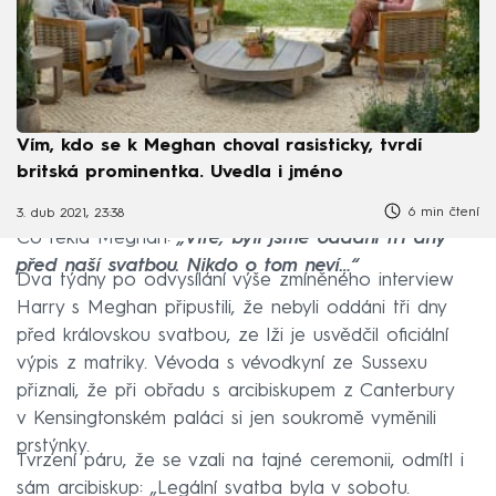
Vím, kdo se k Meghan choval rasisticky, tvrdí
britská prominentka. Uvedla i jméno
6 min čtení
3. dub 2021, 23:38
Co řekla Meghan:
„Víte, byli jsme oddáni tři dny
před naší svatbou. Nikdo o tom neví…“
Dva týdny po odvysílání výše zmíněného interview
Harry s Meghan připustili, že nebyli oddáni tři dny
před královskou svatbou, ze lži je usvědčil oficiální
výpis z matriky. Vévoda s vévodkyní ze Sussexu
přiznali, že při obřadu s arcibiskupem z Canterbury
v Kensingtonském paláci si jen soukromě vyměnili
prstýnky.
Tvrzení páru, že se vzali na tajné ceremonii, odmítl i
sám arcibiskup: „Legální svatba byla v sobotu.