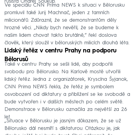
rusista Ondřej Soukup.
Ve speciálu CNN Prima NEWS k situaci v Bělorusku
promluvil také Jurij Machnač, jeden z tamních
milicionářů. Zdůraznil, že se demonstrantům děly
hrozné věci. „Nikdy bych nevěřil, že se budeme k
našim lidem chovat takto brutálně,“ řekl doslova
člověk, který sloužil v běloruských milicích dlouhá léta.
Lidský řetěz v centru Prahy na podporu
Bělorusů
Také v centru Prahy se sešli lidé, aby podpořili
svobodu pro Bělorusko. Na Karlově mostě utvořili
lidský řetěz. Jedna z organizátorek, Kryscína Šyjanok,
CNN Prima NEWS řekla, že řetěz je symbolem
osvobození od diktatury a přiblížení se ke svobodě a
bude vytvořen i v dalších městech po celém světě.
Demonstrace v Bělorusku označila za největší za 26
let.
„Situace v Bělorusku je jasným důkazem, že se už
Bělorusko dál nesmíří s diktaturou. Otázkou je, jak