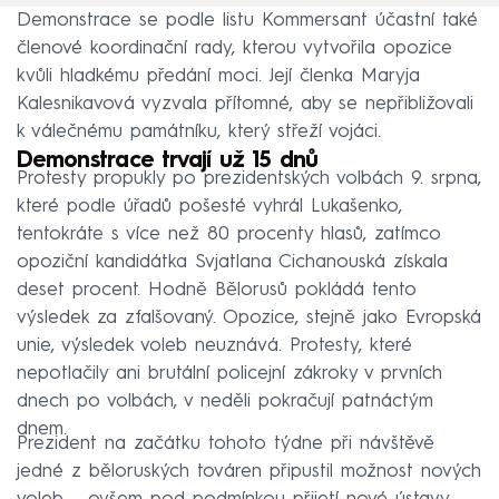
Demonstrace se podle listu Kommersant účastní také
členové koordinační rady, kterou vytvořila opozice
kvůli hladkému předání moci. Její členka Maryja
Kalesnikavová vyzvala přítomné, aby se nepřibližovali
k válečnému památníku, který střeží vojáci.
Demonstrace trvají už 15 dnů
Protesty propukly po prezidentských volbách 9. srpna,
které podle úřadů pošesté vyhrál Lukašenko,
tentokráte s více než 80 procenty hlasů, zatímco
opoziční kandidátka Svjatlana Cichanouská získala
deset procent. Hodně Bělorusů pokládá tento
výsledek za zfalšovaný. Opozice, stejně jako Evropská
unie, výsledek voleb neuznává. Protesty, které
nepotlačily ani brutální policejní zákroky v prvních
dnech po volbách, v neděli pokračují patnáctým
dnem.
Prezident na začátku tohoto týdne při návštěvě
jedné z běloruských továren připustil možnost nových