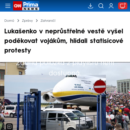
Domů
Zprávy
Zahraničí
Lukašenko v neprůstřelné vestě vyšel
poděkovat vojákům, hlídali statisícové
protesty
Žádná položka z playlistu není
Výběr redakce
dostupná.