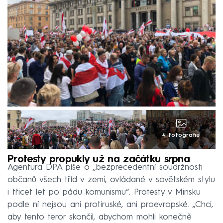
4 fotografie
Protesty propukly už na začátku srpna
Agentura DPA píše o „bezprecedentní soudržnosti
občanů všech tříd v zemi, ovládané v sovětském stylu
i třicet let po pádu komunismu“. Protesty v Minsku
podle ní nejsou ani protiruské, ani proevropské. „Chci,
aby tento teror skončil, abychom mohli konečně