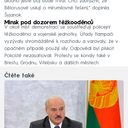
dlouho ještě boj bude trvat. Chci zdůraznit, že
Bělorusové usilují o mírumilovné řešení,“ doplnila
Šyjanok.
Minsk pod dozorem těžkooděnců
V okolí míst demonstrací se soustřeďují policejní
těžkooděnci a vojenské jednotky. Úřady tlampači
vyzývaly shromážděné k rozchodu a varovaly, že v
opačném případě použijí síly. Odpovědí byl pískot.
Policisté nezasahovali. Protesty se konaly také v
Brestu, Grodnu, Vitebsku a dalších městech.
Čtěte také