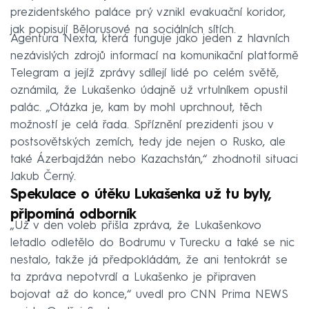
prezidentského paláce prý vznikl evakuační koridor,
jak popisují Bělorusové na sociálních sítích.
Agentura Nexta, která funguje jako jeden z hlavních
nezávislých zdrojů informací na komunikační platformě
Telegram a jejíž zprávy sdílejí lidé po celém světě,
oznámila, že Lukašenko údajně už vrtulníkem opustil
palác. „Otázka je, kam by mohl uprchnout, těch
možností je celá řada. Spříznění prezidenti jsou v
postsovětských zemích, tedy jde nejen o Rusko, ale
také Ázerbajdžán nebo Kazachstán,“ zhodnotil situaci
Jakub Černý.
Spekulace o útěku Lukašenka už tu byly,
připomíná odborník
„Už v den voleb přišla zpráva, že Lukašenkovo
letadlo odletělo do Bodrumu v Turecku a také se nic
nestalo, takže já předpokládám, že ani tentokrát se
ta zpráva nepotvrdí a Lukašenko je připraven
bojovat až do konce,“ uvedl pro CNN Prima NEWS