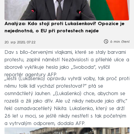
Analýza: Kdo stojí proti Lukašenkovi? Opozice je
nejednotná, o EU při protestech nejde
6 min čtení
20. srp 2020, 07:22
Dav s bílo-červenými vlajkami, které se staly barvami
protestu, zaplnil náměstí Nezávislosti a přilehlé ulice a
sborově vykřikuje hesla jako „Svoboda“, vylíčil
reportér agentury AFP.
„Jestli (Lukašenko) opravdu vyhrál volby, tak proč proti
němu tolik lidí vychází protestovat?“ ptá se
osmnáctiletý Jauhen. „(Lukašenko) chce, abychom se
rozešli a žili jako dřív. Ale už nikdy nebude jako dřív,“
řekl osmadvacetiletý Nikita. Lukašenko, který se drží
26 let u moci, se ještě nikdy nestřetl s tak početným
a vytrvalým odporem, dodala AFP.