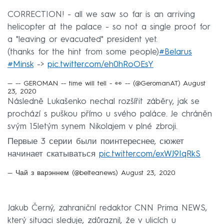
CORRECTION! - all we saw so far is an arriving
helicopter at the palace - so not a single proof for
a "leaving or evacuated" president yet.
(thanks for the hint from some people)
#Belarus
#Minsk
->
pic.twitter.com/eh0hRoOEsY
— -- GEROMAN -- time will tell - 👀 -- (@GeromanAT)
August
23, 2020
Následně Lukašenko nechal rozšířit záběry, jak se
prochází s puškou přímo u svého paláce. Je chráněn
svým 15letým synem Nikolajem v plné zbroji.
Первые 3 серии были поинтереснее, сюжет
начинает скатываться
pic.twitter.com/exWJ9IqRkS
— Чай з варэннем (@belteanews)
August 23, 2020
Jakub Černý, zahraniční redaktor CNN Prima NEWS,
který situaci sleduje, zdůraznil, že v ulicích u