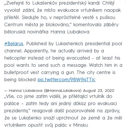
„Zveřejnil to Lukašenkův prezidentský kanál. Chtějí
vyvolat zdání, že místo evakuace vrtulníkem naopak
přiletěl. Sledujte ho, v neprůstřelné vestě s puškou.
Centrum města je blokováno,“ komentovala záběry
běloruská novinářka Hanna Liubakova.
#Belarus
. Published by Lukashenko's presidential pool
channel. Apparently, he actually arrived by a
helicopter instead of being evacuated - at least his
pool wants to send such a message. Watch him in a
bulletproof vest carrying a gun. The city centre is
being blocked
pic.twitter.com/9BW9jsTTjc
— Hanna Liubakova (@HannaLiubakova)
August 23, 2020
„Vše, co jsme zatím viděli, je přilétající vrtulník do
paláce – zatím tedy ani jediný důkaz pro evakuaci
prezidenta,“ reagovali další pozorovatelé na zprávy,
že se Lukašenko snaží uprchnout ze země a že měl
vrtulníkem opustit svůj palác v Minsku.