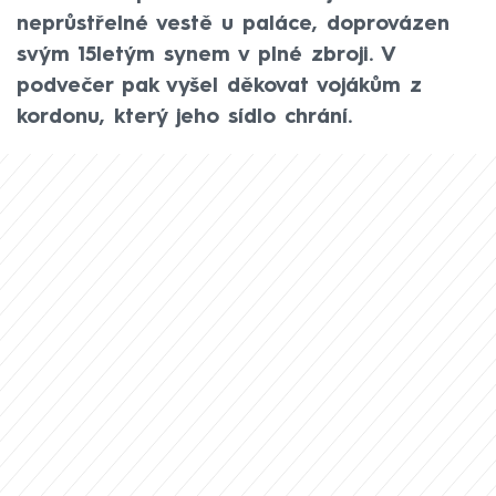
neprůstřelné vestě u paláce, doprovázen
svým 15letým synem v plné zbroji. V
podvečer pak vyšel děkovat vojákům z
kordonu, který jeho sídlo chrání.