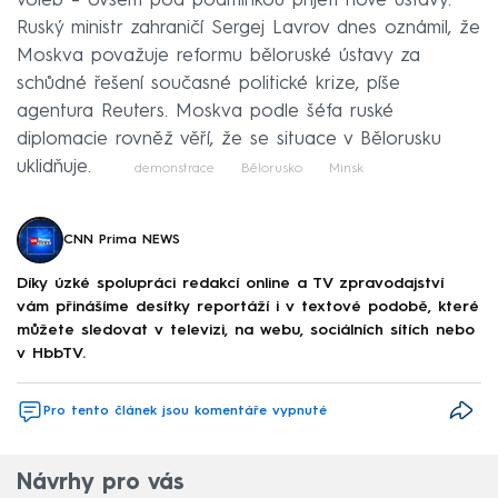
voleb – ovšem pod podmínkou přijetí nové ústavy.
Ruský ministr zahraničí Sergej Lavrov dnes oznámil, že
Moskva považuje reformu běloruské ústavy za
schůdné řešení současné politické krize, píše
agentura Reuters. Moskva podle šéfa ruské
diplomacie rovněž věří, že se situace v Bělorusku
uklidňuje.
demonstrace
Bělorusko
Minsk
CNN Prima NEWS
Díky úzké spolupráci redakcí online a TV zpravodajství
vám přinášíme desítky reportáží i v textové podobě, které
můžete sledovat v televizi, na webu, sociálních sítích nebo
v HbbTV.
Pro tento článek jsou komentáře vypnuté
Návrhy pro vás