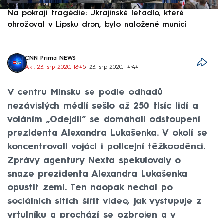
Na pokraji tragédie: Ukrajinské letadlo, které
P
ohrožoval v Lipsku dron, bylo naložené municí
e
CNN Prima NEWS
Akt. 23. srp 2020, 18:45
• 23. srp 2020, 14:44
V centru Minsku se podle odhadů
nezávislých médií sešlo až 250 tisíc lidí a
voláním „Odejdi!“ se domáhali odstoupení
prezidenta Alexandra Lukašenka. V okolí se
koncentrovali vojáci i policejní těžkooděnci.
Zprávy agentury Nexta spekulovaly o
snaze prezidenta Alexandra Lukašenka
opustit zemi. Ten naopak nechal po
sociálních sítích šířit video, jak vystupuje z
vrtulníku a prochází se ozbrojen a v