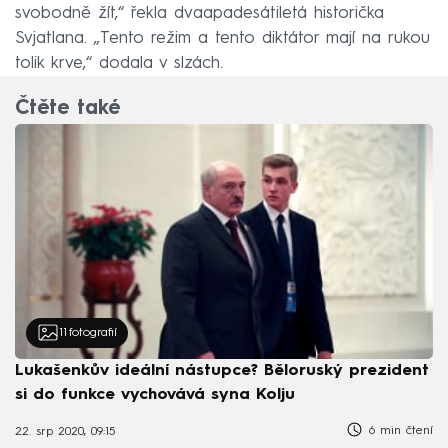
svobodně žít,“ řekla dvaapadesátiletá historička
Svjatlana. „Tento režim a tento diktátor mají na rukou
tolik krve,“ dodala v slzách.
Čtěte také
11
fotografií
Lukašenkův ideální nástupce? Běloruský prezident
si do funkce vychovává syna Kolju
6 min čtení
22. srp 2020, 09:15