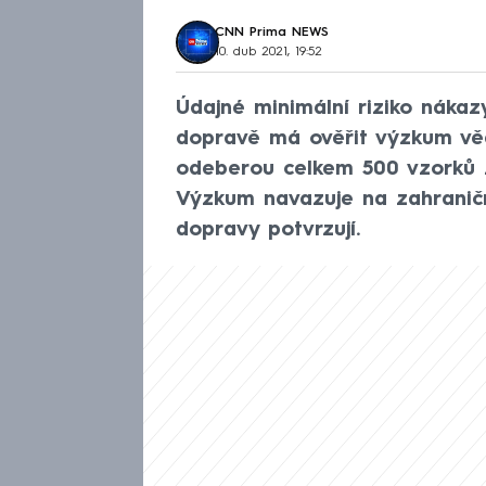
CNN Prima NEWS
10. dub 2021, 19:52
Údajné minimální riziko náka
dopravě má ověřit výzkum vě
odeberou celkem 500 vzorků z
Výzkum navazuje na zahranič
dopravy potvrzují.