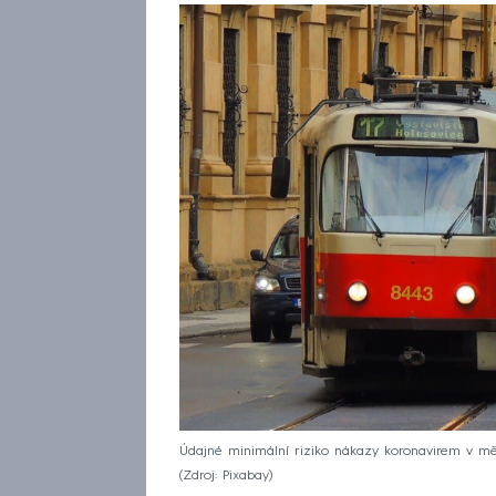
Údajné minimální riziko nákazy koronavirem v 
Zdroj: Pixabay