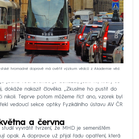
městské hromadné dopravě má ověřit výzkum vědců z Akademie věd.
je jedna věc. Druhou je dokázat, jestli vir, který se
ji, dokáže nakazit člověka. „Zkusíme ho pustit do
t či nikoli. Teprve potom můžeme říct ano, vzorek byl
“ řekl vedoucí sekce optiky Fyzikálního ústavu AV ČR
května a června
studií vyvrátit tvrzení, že MHD je semeništěm
ují opak. A dopravce už přijal řadu opatření, která