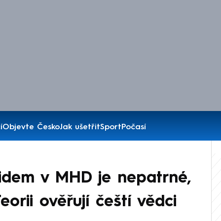
í
Objevte Česko
Jak ušetřit
Sport
Počasí
videm v MHD je nepatrné,
Teorii ověřují čeští vědci