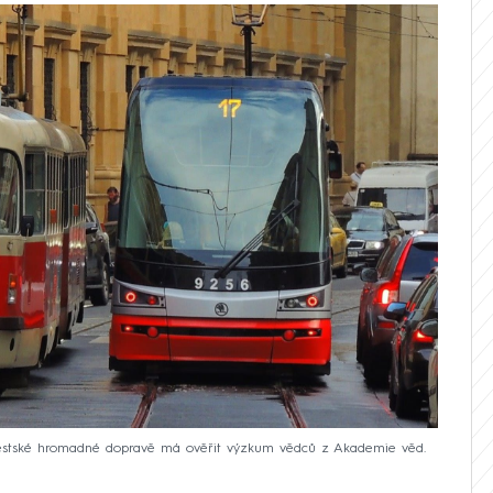
městské hromadné dopravě má ověřit výzkum vědců z Akademie věd.