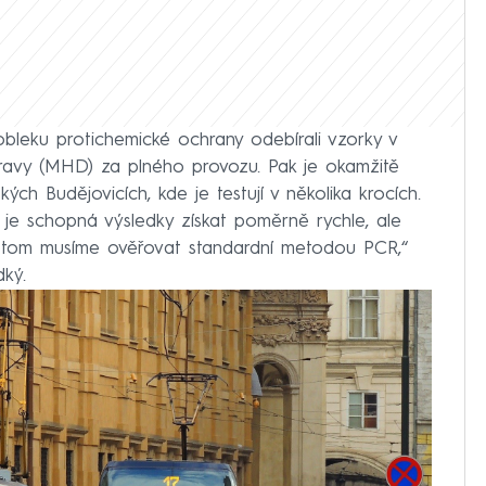
obleku protichemické ochrany odebírali vzorky v
avy (MHD) za plného provozu. Pak je okamžitě
ých Budějovicích, kde je testují v několika krocích.
á je schopná výsledky získat poměrně rychle, ale
potom musíme ověřovat standardní metodou PCR,“
dký.