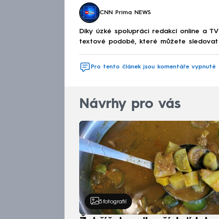
CNN Prima NEWS
Díky úzké spolupráci redakcí online a TV
textové podobě, které můžete sledovat v
Pro tento článek jsou komentáře vypnuté
Návrhy pro vás
5
fotografií