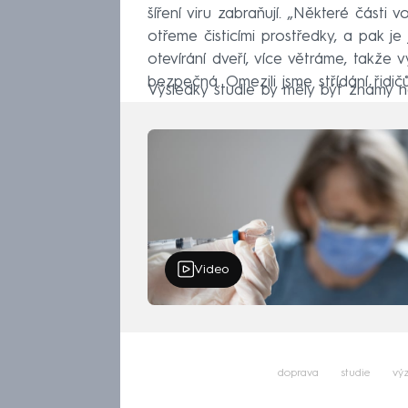
šíření viru zabraňují. „Některé části 
otřeme čisticími prostředky, a pak je
otevírání dveří, více větráme, takž
bezpečná. Omezili jsme střídání řidič
Výsledky studie by měly být známy n
Video
doprava
studie
vý