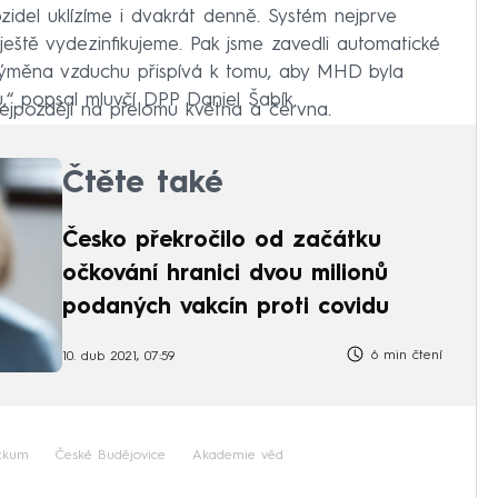
vozidel uklízíme i dvakrát denně. Systém nejprve
 ještě vydezinfikujeme. Pak jsme zavedli automatické
e výměna vzduchu přispívá k tomu, aby MHD byla
ů,“ popsal mluvčí DPP Daniel Šabík.
ejpozději na přelomu května a června.
Čtěte také
Česko překročilo od začátku
očkování hranici dvou milionů
podaných vakcín proti covidu
6 min čtení
10. dub 2021, 07:59
zkum
České Budějovice
Akademie věd