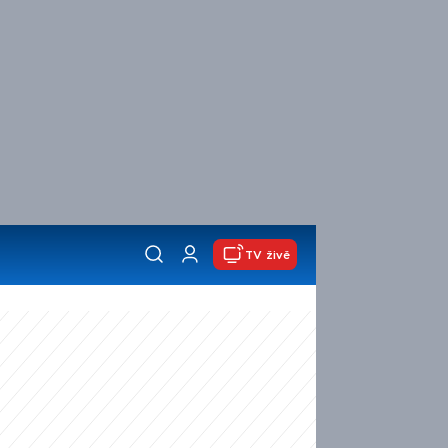
TV živě