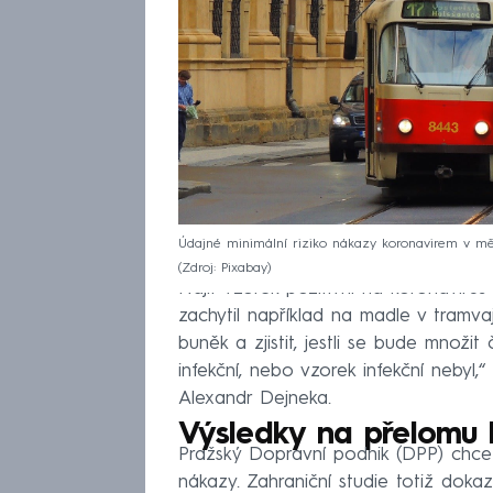
Údajné minimální riziko nákazy koronavirem v 
Zdroj: Pixabay
Najít vzorek pozitivní na koronavirus 
zachytil například na madle v tramva
buněk a zjistit, jestli se bude množi
infekční, nebo vzorek infekční nebyl,
Alexandr Dejneka.
Výsledky na přelomu 
Pražský Dopravní podnik (DPP) chce 
nákazy. Zahraniční studie totiž dokaz