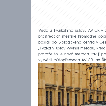
Vědci z Fyzikálního ústavu AV ČR v 
prostředcích městské hromadné dopr
posílají do Biologického centra v Česk
„Fyzikální ústav vyvinul metodu, kter
protože to je nová metoda, tak ji 
vysvětlil místopředseda AV ČR Jan Ří