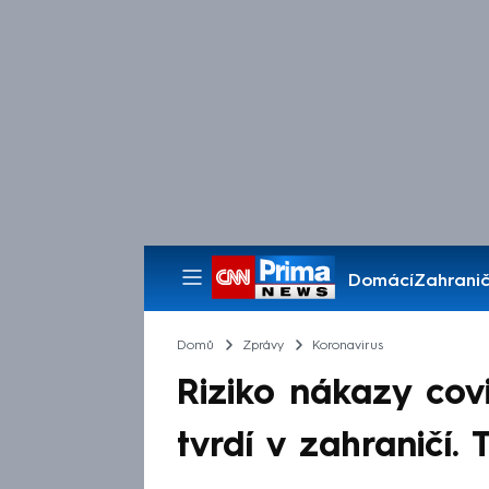
Domácí
Zahranič
Pořady
Domů
Zprávy
Koronavirus
Riziko nákazy co
tvrdí v zahraničí. 