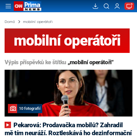
Domů
mobilní operátoři
mobilní operátoři
Výpis příspěvků ke štítku
„mobilní operátoři“
10 fotografií
Pekarová: Prodavačka mobilů? Zahradil
mě tím neuráží. Roztleskává ho dezinformační