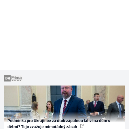
Podmínka pro Ukrajince za útok zápalnou lahví na dům s
dětmi? Tejc zvažuje mimořádný zásah