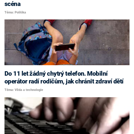
scéna
Téma: Politika
Do 11 let žádný chytrý telefon. Mobilní
operátor radí rodičům, jak chránit zdraví dětí
Téma: Věda a technologie