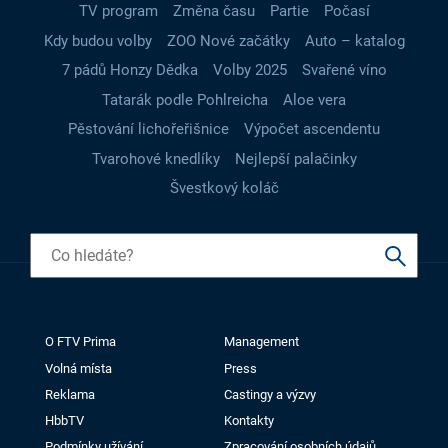
TV program
Změna času
Partie
Počasí
Kdy budou volby
ZOO Nové začátky
Auto – katalog
7 pádů Honzy Dědka
Volby 2025
Svařené víno
Tatarák podle Pohlreicha
Aloe vera
Pěstování lichořeřišnice
Výpočet ascendentu
Tvarohové knedlíky
Nejlepší palačinky
Švestkový koláč
O FTV Prima
Management
Volná místa
Press
Reklama
Castingy a výzvy
HbbTV
Kontakty
Podmínky užívání
Zpracování osobních údajů