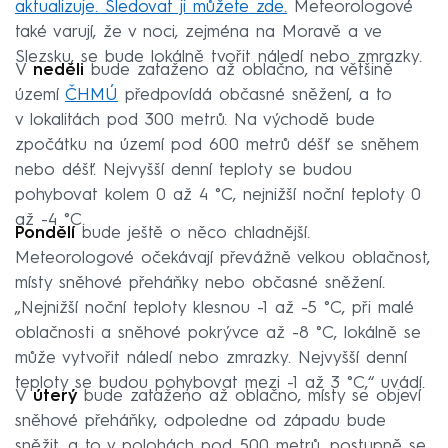
aktualizuje. Sledovat ji můžete zde.
Meteorologové
také varují, že v noci, zejména na Moravě a ve
Slezsku, se bude lokálně tvořit náledí nebo zmrazky.
V
neděli
bude zataženo až oblačno, na většině
území
ČHMÚ
předpovídá občasné sněžení, a to
v lokalitách pod 300 metrů. Na východě bude
zpočátku na území pod 600 metrů déšť se sněhem
nebo déšť. Nejvyšší denní teploty se budou
pohybovat kolem 0 až 4 °C, nejnižší noční teploty 0
až -4 °C.
Pondělí
bude ještě o něco chladnější.
Meteorologové očekávají převážně velkou oblačnost,
místy sněhové přeháňky nebo občasné sněžení.
„Nejnižší noční teploty klesnou -1 až -5 °C, při malé
oblačnosti a sněhové pokrývce až -8 °C, lokálně se
může vytvořit náledí nebo zmrazky. Nejvyšší denní
teploty se budou pohybovat mezi -1 až 3 °C,“ uvádí.
V
úterý
bude zataženo až oblačno, místy se objeví
sněhové přeháňky, odpoledne od západu bude
sněžit, a to v polohách pod 500 metrů, postupně se