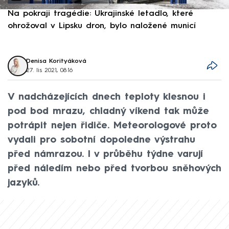
Na pokraji tragédie: Ukrajinské letadlo, které
P
ohrožoval v Lipsku dron, bylo naložené municí
e
Denisa Korityáková
27. lis 2021, 08:16
V nadcházejících dnech teploty klesnou i
pod bod mrazu, chladný víkend tak může
potrápit nejen řidiče. Meteorologové proto
vydali pro sobotní dopoledne výstrahu
před námrazou. I v průběhu týdne varují
před náledím nebo před tvorbou sněhových
jazyků.