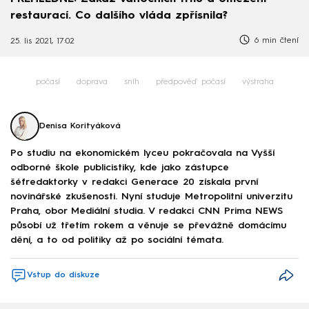
restaurací. Co dalšího vláda zpřísnila?
6 min čtení
25. lis 2021, 17:02
počasí
doprava
sníh
předpověď počasí
výstraha
Denisa Korityáková
Po studiu na ekonomickém lyceu pokračovala na Vyšší
odborné škole publicistiky, kde jako zástupce
šéfredaktorky v redakci Generace 20 získala první
novinářské zkušenosti. Nyní studuje Metropolitní univerzitu
Praha, obor Mediální studia. V redakci CNN Prima NEWS
působí už třetím rokem a věnuje se převážně domácímu
dění, a to od politiky až po sociální témata.
Vstup do diskuze