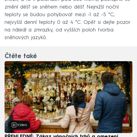
změní déšť se sněhem nebo déšť. Nejnižší noční
teploty se budou pohybovat mezi -1 až -5 °C,
nejvyšší denní teploty 0 až 4 °C. Opět si dejte pozor
na náledí a zmrazky, od vyšších poloh tvorba
sněhových jazyků.
Čtěte také
Video
PŘEHLEDNĚ: Zákaz vánočních trhů a omezení