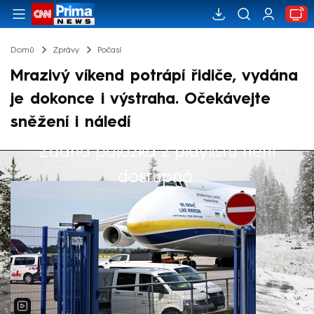
Domů
Zprávy
Počasí
Mrazivý víkend potrápí řidiče, vydána
je dokonce i výstraha. Očekávejte
sněžení i náledí
Žádná položka z playlistu není
Výběr redakce
dostupná.