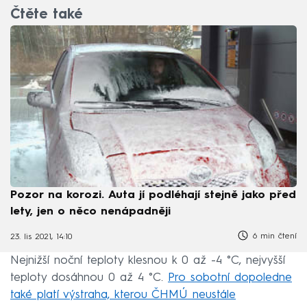
Čtěte také
Pozor na korozi. Auta jí podléhají stejně jako před
lety, jen o něco nenápadněji
6 min čtení
23. lis 2021, 14:10
Nejnižší noční teploty klesnou k 0 až -4 °C, nejvyšší
teploty dosáhnou 0 až 4 °C.
Pro sobotní dopoledne
také platí výstraha, kterou ČHMÚ neustále