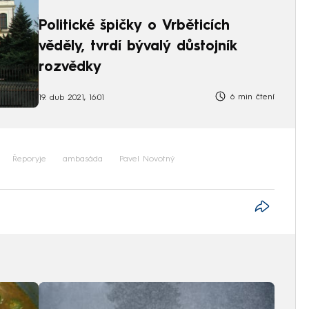
Politické špičky o Vrběticích
věděly, tvrdí bývalý důstojník
rozvědky
6 min čtení
19. dub 2021, 16:01
Řeporyje
ambasáda
Pavel Novotný