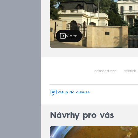
Video
demonstrace
výbuch
Vstup do diskuze
Návrhy pro vás