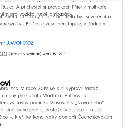
 pražských Řeporyjí Pavel Novotný, který je znám
uska. A přichystal si provokaci: Přijel v multikáře,
ném pro vozidla ruské ambasády.
otleskem. Česko by podle něj mělo být suverénní a
racovníky. „Bolševikovi se neustupuje, v žádném
.com/UJ4VOh1XOZ
🇨🇿 (@PavelNovotnak)
April 19, 2021
ovi
e zná. V roce 2019 se k ní vypravil taktéž
s určený prezidentu Vladimiru Putinovi a
 kolem výstavby pomníku Vlasovců v „Novotného“
bě silně vymezovalo, protože Vlasovce – ruské
álce –, kteří ke konci války pomohli Čechoslovákům
e.