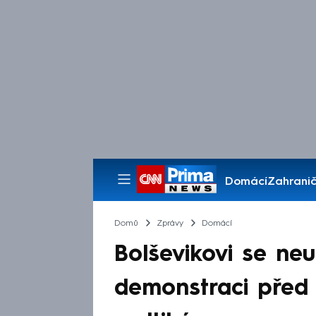
Domácí
Zahranič
Pořady
Domů
Zprávy
Domácí
Bolševikovi se neu
demonstraci před