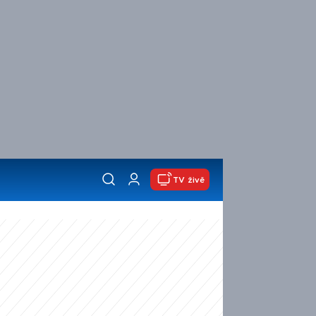
TV živě