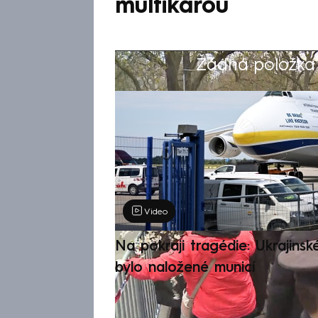
multikárou
Žádná položka z
Výběr redakce
Video
Na pokraji tragédie: Ukrajinsk
bylo naložené municí