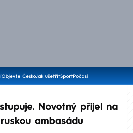
í
Objevte Česko
Jak ušetřit
Sport
Počasí
stupuje. Novotný přijel na
 ruskou ambasádu