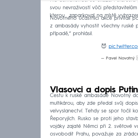
Na demonstraci se ukázal i starosta
svou nevraživostí vůči představitelům R
kterou zaparkoval na místě vyhraze
Novotného účastníci akce přivítali p
z ambasády vyhostit všechny ruské p
případě,“ prohlásil.
😈
pic.twitter
— Pavel Novotný 
Vlasovci a dopis Putin
Cestu k ruské ambasádě Novotný dobř
multikárou, aby zde předal svůj dopi
velvyslanectví. Tehdy se spor točil
Řeporyjích. Rusko se proti jeho stav
vojáky zajaté Němci při 2. světové v
osvobodit Prahu, považuje za zrádc