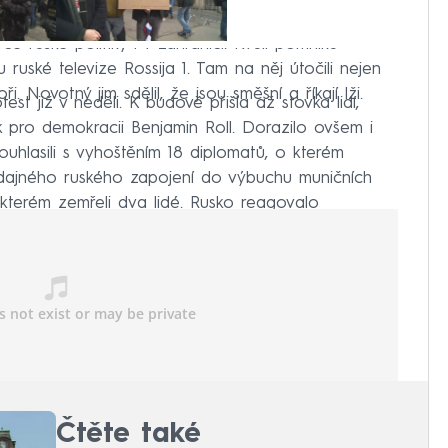
e ruské politiky i v zahraničí. Kvůli pomníku
 ruské televize Rossija 1. Tam na něj útočili nejen
. Novotný jim sdělil, že jsou směšní a říkají lži.
t již v neděli. K budově přišla až stovka lidí,
k pro demokracii Benjamin Roll. Dorazilo ovšem i
souhlasili s vyhoštěním 18 diplomatů, o kterém
dajného ruského zapojení do výbuchu muničních
i kterém zemřeli dva lidé. Rusko reagovalo
tů.
Čtěte také