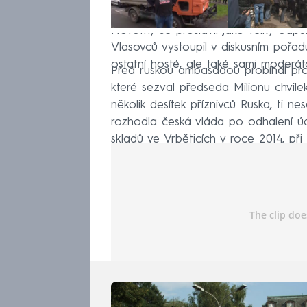
Novotný se proslavil jako velký odpůrc
Vlasovců vystoupil v diskusním pořadu
ostatní hosté, ale také sami moderátoři
Před ruskou ambasádou probíhal protes
které sezval předseda Milionu chvile
několik desítek příznivců Ruska, ti ne
rozhodla česká vláda po odhalení ú
skladů ve Vrběticích v roce 2014, př
vyhoštěním dvacítky českých diploma