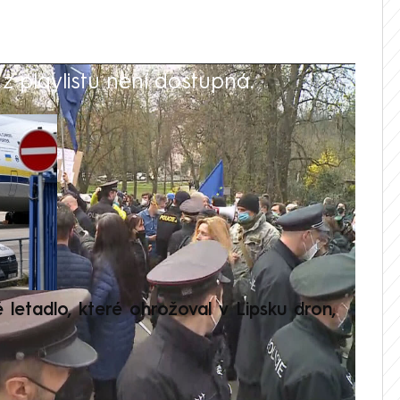
 playlistu není dostupná.
V
é letadlo, které ohrožoval v Lipsku dron,
Přilá
polit