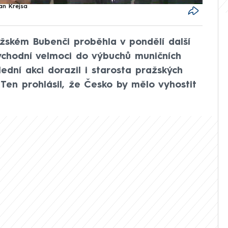
an Krejsa
ském Bubenči proběhla v pondělí další
ýchodní velmoci do výbuchů muničních
ední akci dorazil i starosta pražských
 Ten prohlásil, že Česko by mělo vyhostit