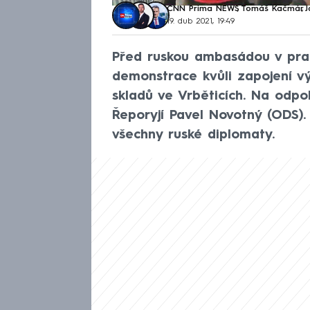
CNN Prima NEWS
,
Tomáš Kačmár
,
J
19. dub 2021, 19:49
Před ruskou ambasádou v praž
demonstrace kvůli zapojení v
skladů ve Vrběticích. Na odpol
Řeporyjí Pavel Novotný (ODS).
všechny ruské diplomaty.