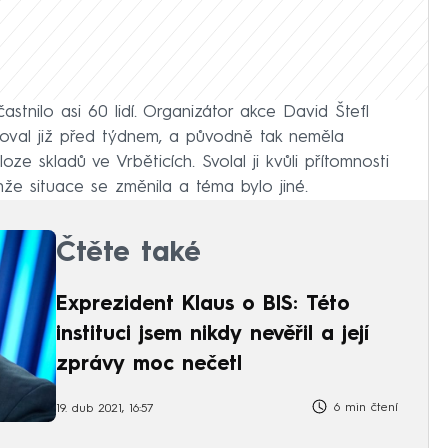
nilo asi 60 lidí. Organizátor akce David Štefl
noval již před týdnem, a původně tak neměla
ze skladů ve Vrběticích. Svolal ji kvůli přítomnosti
enže situace se změnila a téma bylo jiné.
Čtěte také
Exprezident Klaus o BIS: Této
instituci jsem nikdy nevěřil a její
zprávy moc nečetl
6 min čtení
19. dub 2021, 16:57