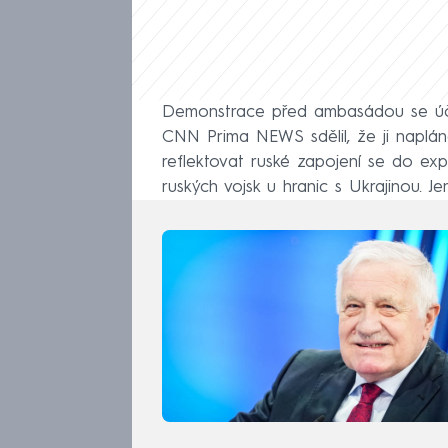
Demonstrace před ambasádou se účast
CNN Prima NEWS sdělil, že ji naplá
reflektovat ruské zapojení se do explo
ruských vojsk u hranic s Ukrajinou. J