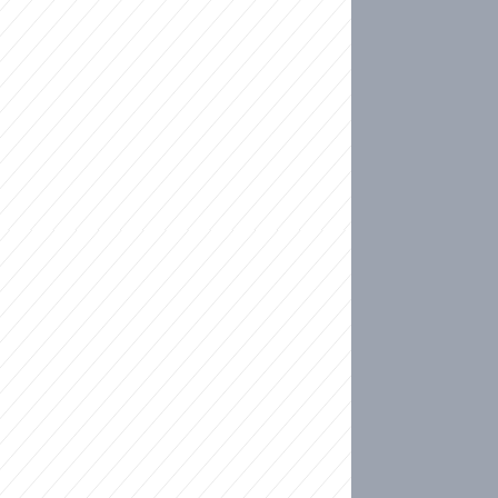
ideo
kat migranty do Česka? Sami by odešli, tvrdí exp
ické sebevraždě