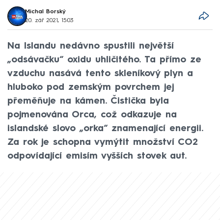
Michal Borský
20. zář 2021, 15:03
Na Islandu nedávno spustili největší
„odsávačku“ oxidu uhličitého. Ta přímo ze
vzduchu nasává tento skleníkový plyn a
hluboko pod zemským povrchem jej
přeměňuje na kámen. Čistička byla
pojmenována Orca, což odkazuje na
islandské slovo „orka“ znamenající energii.
Za rok je schopna vymýtit množství CO2
odpovídající emisím vyšších stovek aut.