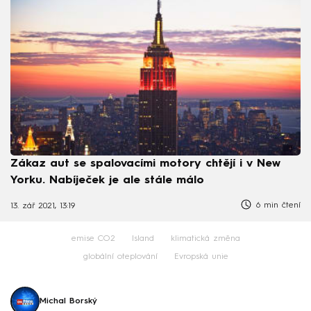
Zákaz aut se spalovacími motory chtějí i v New
Yorku. Nabíječek je ale stále málo
6 min čtení
13. zář 2021, 13:19
emise CO2
Island
klimatická změna
globální oteplování
Evropská unie
Michal Borský