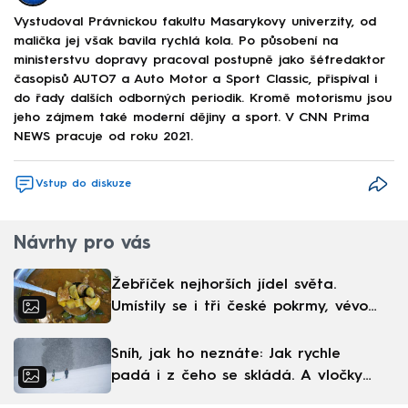
Vystudoval Právnickou fakultu Masarykovy univerzity, od
malička jej však bavila rychlá kola. Po působení na
ministerstvu dopravy pracoval postupně jako šéfredaktor
časopisů AUTO7 a Auto Motor a Sport Classic, přispíval i
do řady dalších odborných periodik. Kromě motorismu jsou
jeho zájmem také moderní dějiny a sport. V CNN Prima
NEWS pracuje od roku 2021.
Vstup do diskuze
Návrhy pro vás
Žebříček nejhorších jídel světa.
Umístily se i tři české pokrmy, vévodí
skandinávská kuchyně
Sníh, jak ho neznáte: Jak rychle
padá i z čeho se skládá. A vločky
nejsou bílé