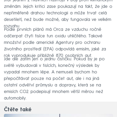
stát jedním z hlavních nástrojů v boji proti klimatickým
změnám. Jejich kritici zase poukazují na fakt, že jde o
nepřiměřeně drahou technologii a může trvat celá
desetiletí, než bude možné, aby fungovala ve velkém
rozsahu.
Podle prvních plánů má Orca ze vzduchu ročně
odčerpat čtyři tisíce tun oxidu uhličitého. Takové
množství podle americké Agentury pro ochranu
životního prostředí (EPA) odpovídá emisím, jaké za
rok vyprodukuje přibližně 870 osobních aut.
Jde ale zatím jen o jednu čističku. Pokud by je po
světě vybudovali v tisících, konečný výsledek by
vypadal mnohem lépe. A nemuseli bychom ho
přepočítávat pouze na počet aut, ale i na jiná
ostatní odvětví průmyslu a dopravy, která se na
emisích CO2 podepisují mnohem větší měrou než
automobily.
Čtěte také