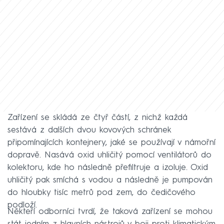
Zařízení se skládá ze čtyř částí, z nichž každá
sestává z dalších dvou kovových schránek
připomínajících kontejnery, jaké se používají v námořní
dopravě. Nasává oxid uhličitý pomocí ventilátorů do
kolektoru, kde ho následně přefiltruje a izoluje. Oxid
uhličitý pak smíchá s vodou a následně je pumpován
do hloubky tisíc metrů pod zem, do čedičového
podloží.
Někteří odborníci tvrdí, že taková zařízení se mohou