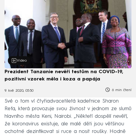
Video
Prezident Tanzanie nevěří testům na COVID-19,
pozitivní vzorek měla i koza a papája
6 min čtení
9. kvě 2020, 05:50
Své o tom ví čtyřiadvacetiletá kadeřnice Sharon
Refa, která provozuje svou živnost v jednom ze slumů
hlavního města Keni, Nairobi. „Někteří dospělí nevěří,
že koronavirus existuje, ale malé děti jsou většinou
ochotné dezinfikovat si ruce a nosit roušky. Hodně