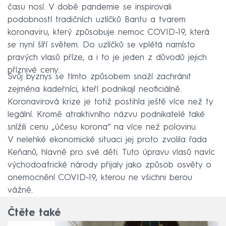
času nosí. V době pandemie se inspirovali
podobností tradičních uzlíčků Bantu a tvarem
koronaviru, který způsobuje nemoc COVID-19, která
se nyní šíří světem. Do uzlíčků se vplétá namísto
pravých vlasů příze, a i to je jeden z důvodů jejich
příznivé ceny.
Svůj byznys se tímto způsobem snaží zachránit
zejména kadeřníci, kteří podnikají neoficiálně.
Koronavirová krize je totiž postihla ještě více než ty
legální. Kromě atraktivního názvu podnikatelé také
snížili cenu „účesu korona“ na více než polovinu.
V nelehké ekonomické situaci jej proto zvolila řada
Keňanů, hlavně pro své děti. Tuto úpravu vlasů navíc
východoafrické národy přijaly jako způsob osvěty o
onemocnění COVID-19, kterou ne všichni berou
vážně.
Čtěte také