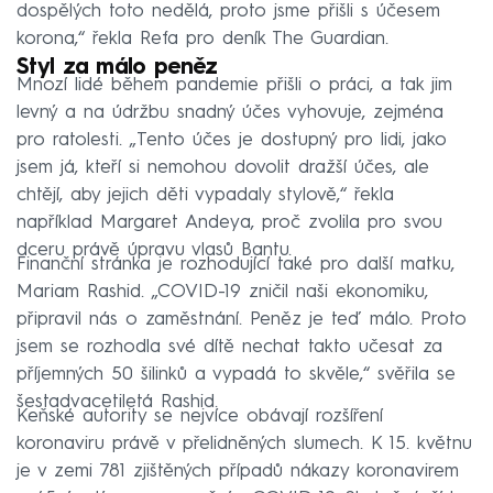
dospělých toto nedělá, proto jsme přišli s účesem
korona,“ řekla Refa pro deník The Guardian.
Styl za málo peněz
Mnozí lidé během pandemie přišli o práci, a tak jim
levný a na údržbu snadný účes vyhovuje, zejména
pro ratolesti. „Tento účes je dostupný pro lidi, jako
jsem já, kteří si nemohou dovolit dražší účes, ale
chtějí, aby jejich děti vypadaly stylově,“ řekla
například Margaret Andeya, proč zvolila pro svou
dceru právě úpravu vlasů Bantu.
Finanční stránka je rozhodující také pro další matku,
Mariam Rashid. „COVID-19 zničil naši ekonomiku,
připravil nás o zaměstnání. Peněz je teď málo. Proto
jsem se rozhodla své dítě nechat takto učesat za
příjemných 50 šilinků a vypadá to skvěle,“ svěřila se
šestadvacetiletá Rashid.
Keňské autority se nejvíce obávají rozšíření
koronaviru právě v přelidněných slumech. K 15. květnu
je v zemi 781 zjištěných případů nákazy koronavirem