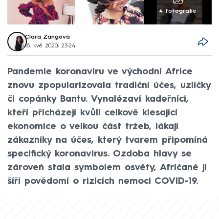
4 fotografie
Clara Zangová
15. kvě 2020, 23:24
Pandemie koronaviru ve východní Africe
znovu zpopularizovala tradiční účes, uzlíčky
či copánky Bantu. Vynalézaví kadeřníci,
kteří přicházejí kvůli celkově klesající
ekonomice o velkou část tržeb, lákají
zákazníky na účes, který tvarem připomíná
specifický koronavirus. Ozdoba hlavy se
zároveň stala symbolem osvěty, Afričané jí
šíří povědomí o rizicích nemoci COVID-19.