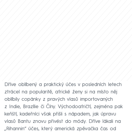
Dříve oblíbený a praktický účes v posledních letech
ztrácel na popularitě, africké ženy si na místo něj
oblíbily copánky z pravých vlasů importovaných
z Indie, Brazílie či Číny. Východoafričtí, zejména pak
keňští, kadeřníci však přišli s nápadem, jak úpravu
vlasů Bantu znovu přivést do módy. Dříve lákali na
„Rihannin“ účes, který americká zpěvačka čas od