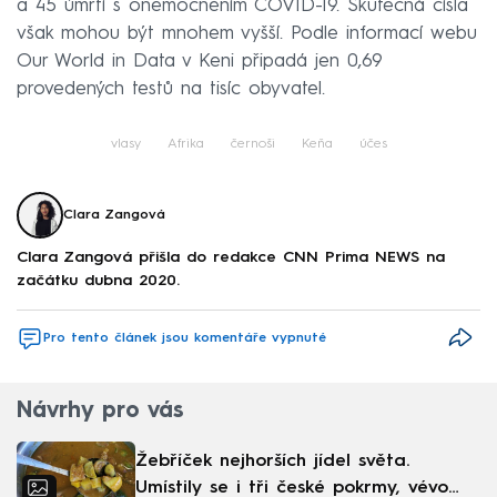
a 45 úmrtí s onemocněním COVID-19. Skutečná čísla
však mohou být mnohem vyšší. Podle informací webu
Our World in Data v Keni připadá jen 0,69
provedených testů na tisíc obyvatel.
vlasy
Afrika
černoši
Keňa
účes
Clara Zangová
Clara Zangová přišla do redakce CNN Prima NEWS na
začátku dubna 2020.
Pro tento článek jsou komentáře vypnuté
Návrhy pro vás
Žebříček nejhorších jídel světa.
Umístily se i tři české pokrmy, vévodí