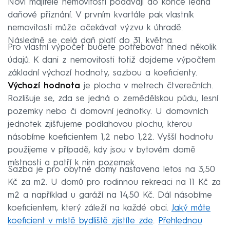
Noví majitelé nemovitostí podávají do konce ledna
daňové přiznání. V prvním kvartále pak vlastník
nemovitosti může očekávat výzvu k úhradě.
Následně se celá daň platí do 31. května.
Pro vlastní výpočet budete potřebovat hned několik
údajů. K dani z nemovitosti totiž dojdeme výpočtem
základní výchozí hodnoty, sazbou a koeficienty.
Výchozí hodnota
je plocha v metrech čtverečních.
Rozlišuje se, zda se jedná o zemědělskou půdu, lesní
pozemky nebo či domovní jednotky. U domovních
jednotek zjišťujeme podlahovou plochu, kterou
násobíme koeficientem 1,2 nebo 1,22. Vyšší hodnotu
použijeme v případě, kdy jsou v bytovém domě
místnosti a patří k nim pozemek.
Sazba je pro obytné domy nastavena letos na 3,50
Kč za m2. U domů pro rodinnou rekreaci na 11 Kč za
m2 a například u garáží na 14,50 Kč. Dál násobíme
koeficientem, který záleží na každé obci.
Jaký máte
koeficient v místě bydliště zjistíte zde
.
Přehlednou