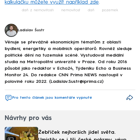
kalkulačku můžete využít například zde
.
daň z nemovitosti
nemovitost
daň
pozemek
Ladislav Šustr
Věnuje se převážně ekonomickým tématům z oblasti
bydlení, energetiky a mobilních operátorů. Rovněž sleduje
politické dění na tuzemské scéně. Vystudoval mediální
studia na Metropolitní univerzitě v Praze. Od roku 2016
působil jako redaktor v Echo24, Týdeníku Echo a Business
Monitor 24. Do redakce CNN Prima NEWS nastoupil v
polovině roku 2022. (Ladislav.Sustr@iprima.cz)
Pro tento článek jsou komentáře vypnuté
Návrhy pro vás
Žebříček nejhorších jídel světa.
Umístily se i tři české pokrmy, vévodí