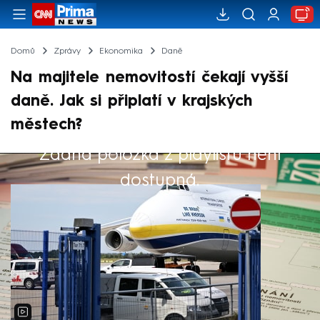
Domů
Zprávy
Ekonomika
Daně
Na majitele nemovitostí čekají vyšší
daně. Jak si připlatí v krajských
městech?
Žádná položka z playlistu není
Výběr redakce
dostupná.