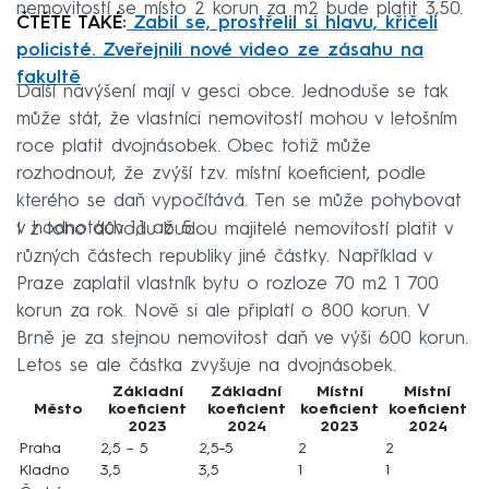
nemovitostí se místo 2 korun za m2 bude platit 3,50.
ČTĚTE TAKÉ:
Zabil se, prostřelil si hlavu, křičeli
policisté. Zveřejnili nové video ze zásahu na
fakultě
Další navýšení mají v gesci obce. Jednoduše se tak
může stát, že vlastníci nemovitostí mohou v letošním
roce platit dvojnásobek. Obec totiž může
rozhodnout, že zvýší tzv. místní koeficient, podle
kterého se daň vypočítává. Ten se může pohybovat
v hodnotách 1,1 až 5.
I z toho důvodu budou majitelé nemovitostí platit v
různých částech republiky jiné částky. Například v
Praze zaplatil vlastník bytu o rozloze 70 m2 1 700
korun za rok. Nově si ale připlatí o 800 korun. V
Brně je za stejnou nemovitost daň ve výši 600 korun.
Letos se ale částka zvyšuje na dvojnásobek.
Základní
Základní
Místní
Místní
Město
koeficient
koeficient
koeficient
koeficient
2023
2024
2023
2024
Praha
2,5 – 5
2,5–5
2
2
Kladno
3,5
3,5
1
1