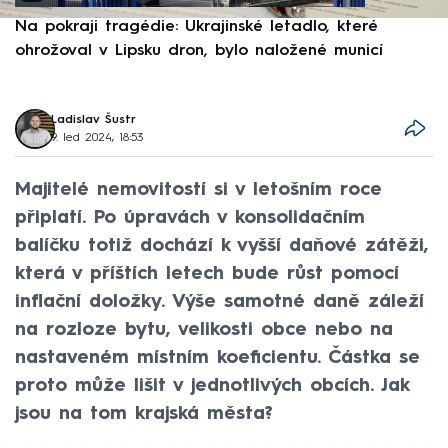
Na pokraji tragédie: Ukrajinské letadlo, které
P
ohrožoval v Lipsku dron, bylo naložené municí
e
Ladislav Šustr
9. led 2024, 18:53
Majitelé nemovitostí si v letošním roce
připlatí. Po úpravách v konsolidačním
balíčku totiž dochází k vyšší daňové zátěži,
která v příštích letech bude růst pomocí
inflační doložky. Výše samotné daně záleží
na rozloze bytu, velikosti obce nebo na
nastaveném místním koeficientu. Částka se
proto může lišit v jednotlivých obcích. Jak
jsou na tom krajská města?