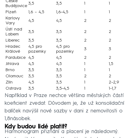
České
3,5
3,5
1
1
Budějovice
Plzeň
1,6 – 4,5
1,6–4,5
1
1
Karlovy
4,5
4,5
2
2
Vary
Ústí nad
3,5
3,5
2
2
Labem
Liberec
3,5
3,5
2
2
Hradec
4,5 pro
4,5 pro
3
3
Králové
pozemky
pozemky
Pardubice
4,5
4,5
2
2
Jihlava
4,5
4,5
1
1,5
Brno
3,5
3,5
1
1
Olomouc
3,5
3,5
2
2
Zlín
4,5
3,5
1
2–2,9
Ostrava
3,5
3,5–4,5
1
1–1,7
Například v Praze nechce většina městských částí
koeficient zvedat. Důvodem je, že už konsolidační
balíček navýšil nové sazby v dani z nemovitosti o
1,8násobek.
Kdy budou lidé platit?
Harmonogram přiznání a placení je následovný.