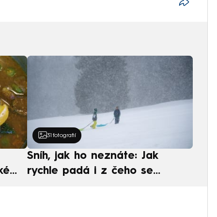
31
fotografií
Sníh, jak ho neznáte: Jak
ké
rychle padá i z čeho se
ská
skládá. A vločky nejsou bílé