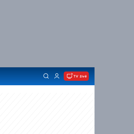
TV živě