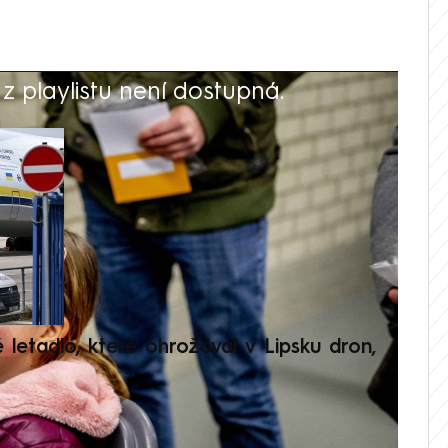
 playlistu není dostupná.
V
é letadlo, které ohrožoval v Lipsku dron,
Přilá
polit