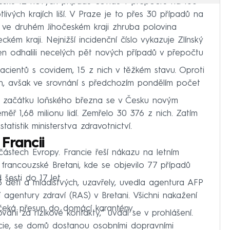
esku 12 nových případů covidu v přepočtu na 100
livých krajích liší. V Praze je to přes 30 případů na
 ve druhém Jihočeském kraji zhruba polovina
ém kraji. Nejnižší incidenční číslo vykazuje Zlínský
den odhalili necelých pět nových případů v přepočtu
acientů s covidem, 15 z nich v těžkém stavu. Oproti
ých, avšak ve srovnání s předchozím pondělím počet
 začátku loňského března se v Česku novým
ěř 1,68 milionu lidí. Zemřelo 30 376 z nich. Zatím
tatistik ministerstva zdravotnictví.
Francii
částech Evropy. Francie řeší nákazu na letním
francouzské Bretani, kde se objevilo 77 případů
šesti do 17 let.
3 dětí a mladistvých, uzavřely, uvedla agentura AFP
 agentury zdraví (RAS) v Bretani. Všichni nakažení
 čeká přesun do domácí karantény.
váni za rizikové kontakty,“ uvádí se v prohlášení.
ancie, se domů dostanou osobními dopravními