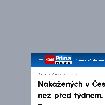
Domácí
Zahranič
Pořady
Domů
Zprávy
Koronavirus
Nakažených v Česk
než před týdnem. 