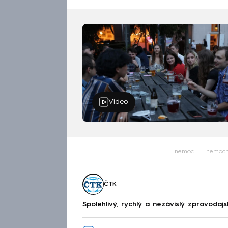
Video
nemoc
nemocn
ČTK
Spolehlivý, rychlý a nezávislý zpravodajs