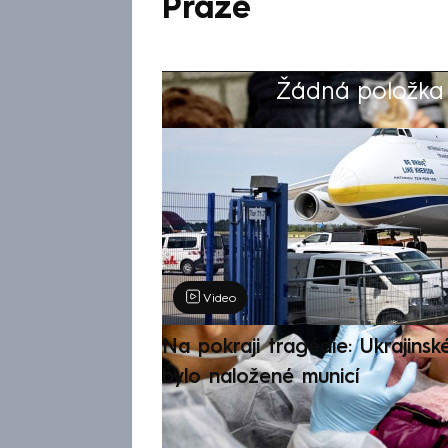
Praze
Žádná položka z
Výběr redakce
Video
Na pokraji tragédie: Ukrajinsk
bylo naložené municí