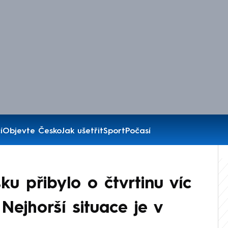
í
Objevte Česko
Jak ušetřit
Sport
Počasí
u přibylo o čtvrtinu víc
Nejhorší situace je v