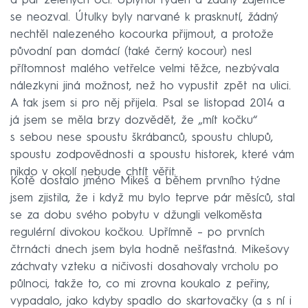
a pár zelených očí. Uplynul týden a žádný zájemce
se neozval. Útulky byly narvané k prasknutí, žádný
nechtěl nalezeného kocourka přijmout, a protože
původní pan domácí (také černý kocour) nesl
přítomnost malého vetřelce velmi těžce, nezbývala
nálezkyni jiná možnost, než ho vypustit zpět na ulici.
A tak jsem si pro něj přijela. Psal se listopad 2014 a
já jsem se měla brzy dozvědět, že „mít kočku“
s sebou nese spoustu škrábanců, spoustu chlupů,
spoustu zodpovědnosti a spoustu historek, které vám
nikdo v okolí nebude chtít věřit.
Kotě dostalo jméno Mikeš a během prvního týdne
jsem zjistila, že i když mu bylo teprve pár měsíců, stal
se za dobu svého pobytu v džungli velkoměsta
regulérní divokou kočkou. Upřímně – po prvních
čtrnácti dnech jsem byla hodně nešťastná. Mikešovy
záchvaty vzteku a ničivosti dosahovaly vrcholu po
půlnoci, takže to, co mi zrovna koukalo z peřiny,
vypadalo, jako kdyby spadlo do skartovačky (a s ní i