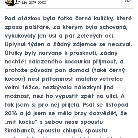
27. bře 2019, 00:00
Pod otázkou byla fotka černé kuličky, které
zpoza polštáře, za kterým byla schovaná,
vykukovaly jen uši a pár zelených očí.
Uplynul týden a žádný zájemce se neozval.
Útulky byly narvané k prasknutí, žádný
nechtěl nalezeného kocourka přijmout, a
protože původní pan domácí (také černý
kocour) nesl přítomnost malého vetřelce
velmi těžce, nezbývala nálezkyni jiná
možnost, než ho vypustit zpět na ulici. A
tak jsem si pro něj přijela. Psal se listopad
2014 a já jsem se měla brzy dozvědět, že
„mít kočku“ s sebou nese spoustu
škrábanců, spoustu chlupů, spoustu