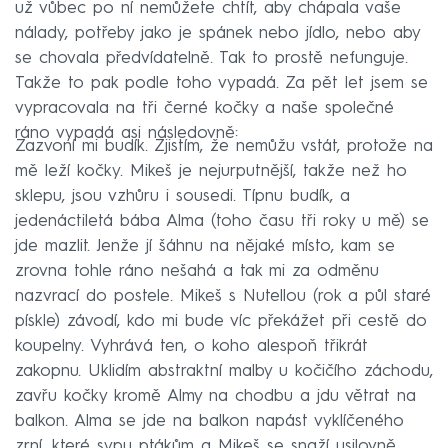
už vůbec po ní nemůžete chtít, aby chápala vaše
nálady, potřeby jako je spánek nebo jídlo, nebo aby
se chovala předvídatelně. Tak to prostě nefunguje.
Takže to pak podle toho vypadá. Za pět let jsem se
vypracovala na tři černé kočky a naše společné
ráno vypadá asi následovně:
Zazvoní mi budík. Zjistím, že nemůžu vstát, protože na
mě leží kočky. Mikeš je nejurputnější, takže než ho
sklepu, jsou vzhůru i sousedi. Típnu budík, a
jedenáctiletá bába Alma (toho času tři roky u mě) se
jde mazlit. Jenže jí šáhnu na nějaké místo, kam se
zrovna tohle ráno nešahá a tak mi za odměnu
nazvrací do postele. Mikeš s Nutellou (rok a půl staré
pískle) závodí, kdo mi bude víc překážet při cestě do
koupelny. Vyhrává ten, o koho alespoň třikrát
zakopnu. Uklidím abstraktní malby u kočičího záchodu,
zavřu kočky kromě Almy na chodbu a jdu větrat na
balkon. Alma se jde na balkon napást vyklíčeného
zrní, které sypu ptákům a Mikeš se snaží usilovně