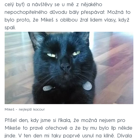
celý byt) a návštěvy se u mě z nějakého
nepochopitelného důvodu bály přespávat. Možná to
bylo proto, že Mikeš s oblibou žral lidem vlasy, když
spali.
Mikeš - nejlepší kocour
Přišel den, kdy jsme si říkala, že možná nejsem pro
Mikeše to pravé ořechové a že by mu bylo líp někde
jinde. V ten den mi taky poprvé usnul na klíně. Dívala