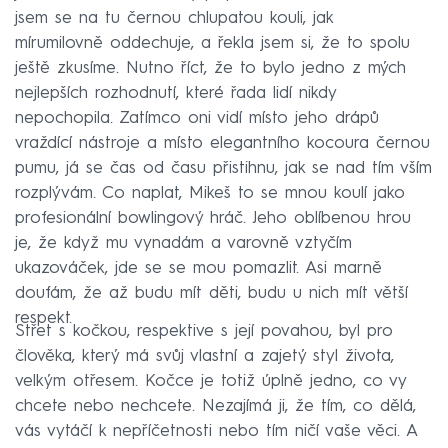
jsem se na tu černou chlupatou kouli, jak
mírumilovně oddechuje, a řekla jsem si, že to spolu
ještě zkusíme. Nutno říct, že to bylo jedno z mých
nejlepších rozhodnutí, které řada lidí nikdy
nepochopila. Zatímco oni vidí místo jeho drápů
vraždící nástroje a místo elegantního kocoura černou
pumu, já se čas od času přistihnu, jak se nad tím vším
rozplývám. Co naplat, Mikeš to se mnou koulí jako
profesionální bowlingový hráč. Jeho oblíbenou hrou
je, že když mu vynadám a varovně vztyčím
ukazováček, jde se se mou pomazlit. Asi marně
doufám, že až budu mít děti, budu u nich mít větší
respekt.
Střet s kočkou, respektive s její povahou, byl pro
člověka, který má svůj vlastní a zajetý styl života,
velkým otřesem. Kočce je totiž úplně jedno, co vy
chcete nebo nechcete. Nezajímá ji, že tím, co dělá,
vás vytáčí k nepříčetnosti nebo tím ničí vaše věci. A