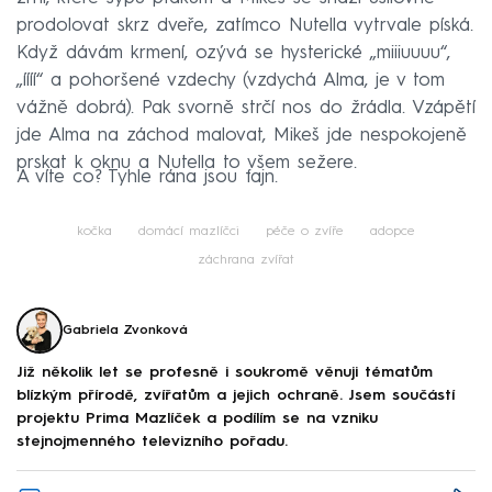
prodolovat skrz dveře, zatímco Nutella vytrvale píská.
Když dávám krmení, ozývá se hysterické „miiiuuuu“,
„íííí“ a pohoršené vzdechy (vzdychá Alma, je v tom
vážně dobrá). Pak svorně strčí nos do žrádla. Vzápětí
jde Alma na záchod malovat, Mikeš jde nespokojeně
prskat k oknu a Nutella to všem sežere.
A víte co? Tyhle rána jsou fajn.
kočka
domácí mazlíčci
péče o zvíře
adopce
záchrana zvířat
Gabriela Zvonková
Již několik let se profesně i soukromě věnuji tématům
blízkým přírodě, zvířatům a jejich ochraně. Jsem součástí
projektu Prima Mazlíček a podílím se na vzniku
stejnojmenného televizního pořadu.