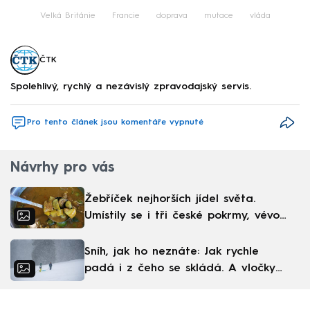
Velká Británie
Francie
doprava
mutace
vláda
ČTK
Spolehlivý, rychlý a nezávislý zpravodajský servis.
Pro tento článek jsou komentáře vypnuté
Návrhy pro vás
Žebříček nejhorších jídel světa.
Umístily se i tři české pokrmy, vévodí
skandinávská kuchyně
Sníh, jak ho neznáte: Jak rychle
padá i z čeho se skládá. A vločky
nejsou bílé