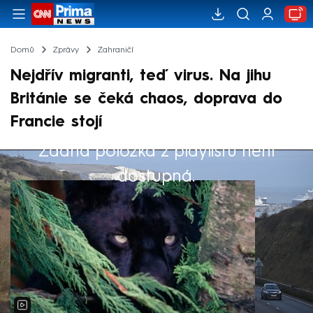
Domů
Zprávy
Zahraničí
Nejdřív migranti, teď virus. Na jihu
Británie se čeká chaos, doprava do
Francie stojí
Žádná položka z playlistu není
Výběr redakce
dostupná.