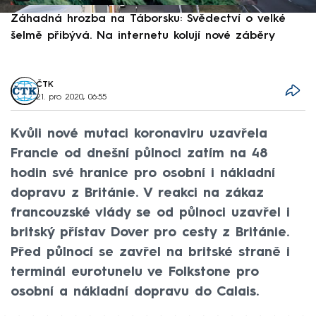
Záhadná hrozba na Táborsku: Svědectví o velké
S
šelmě přibývá. Na internetu kolují nové záběry
d
ČTK
21. pro 2020, 06:55
Kvůli nové mutaci koronaviru uzavřela
Francie od dnešní půlnoci zatím na 48
hodin své hranice pro osobní i nákladní
dopravu z Británie. V reakci na zákaz
francouzské vlády se od půlnoci uzavřel i
britský přístav Dover pro cesty z Británie.
Před půlnocí se zavřel na britské straně i
terminál eurotunelu ve Folkstone pro
osobní a nákladní dopravu do Calais.