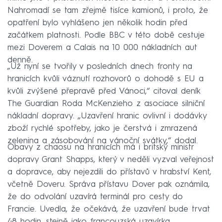
Nahromadí se tam zřejmě tisíce kamionů, i proto, že
opatření bylo vyhlášeno jen několik hodin před
začátkem platnosti. Podle BBC v této době cestuje
mezi Doverem a Calais na 10 000 nákladních aut
denně.
„Už nyní se tvořily v posledních dnech fronty na
hranicích kvůli váznutí rozhovorů o dohodě s EU a
kvůli zvýšené přepravě před Vánoci,“ citoval deník
The Guardian Roda McKenzieho z asociace silniční
nákladní dopravy. „Uzavření hranic ovlivní i dodávky
zboží rychlé spotřeby, jako je čerstvá i zmrazená
zelenina a zásobování na vánoční svátky,“ dodal.
Obavy z chaosu na hranicích má i britský ministr
dopravy Grant Shapps, který v neděli vyzval veřejnost
a dopravce, aby nejezdili do přístavů v hrabství Kent,
včetně Doveru. Správa přístavu Dover pak oznámila,
že do odvolání uzavírá terminál pro cesty do
Francie. Uvedla, že očekává, že uzavření bude trvat
48 hodin, stejně jako francouzská uzavírka.