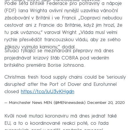
Podle šéfa britské Federace pro potraviny a nápoje
(FDF) Iana Wrighta ovlivní nynější uzavírka vánoční
zásobování v Británii i ve Francii. „Dopravci nebudou
cestovat ani z Francie do Británie, když jim hrozí, že
tu pak uváznou,“ varoval Wright. „Vláda musí velmi
rychle přesvědčit francouzskou vládu, aby ze svého
zákazu vyjmula kamiony,“ dodal.
Situaci týkající se mezinárodní přepravy má dnes
projednávat krizový štáb COBRA pod vedením
britského premiéra Borise Johnsona.
Christmas fresh food supply chains could be 'seriously
disrupted' after the Port of Dover and Eurotunnel
closed
https://t.co/JuU3vKHgdn
— Manchester News MEN (@MENnewsdesk)
December 20, 2020
Kvůli nové mutaci koronaviru má dnes jednat také
EU, a to o koordinované reakci poté, co řada