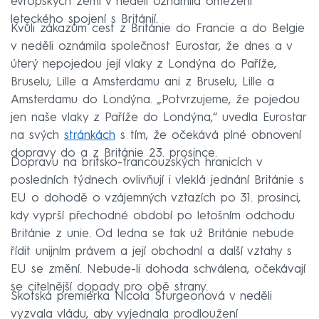
evropských zemí v neděli oznámila omezení
leteckého spojení s Británií.
Kvůli zákazům cest z Británie do Francie a do Belgie
v neděli oznámila společnost Eurostar, že dnes a v
úterý nepojedou její vlaky z Londýna do Paříže,
Bruselu, Lille a Amsterdamu ani z Bruselu, Lille a
Amsterdamu do Londýna. „Potvrzujeme, že pojedou
jen naše vlaky z Paříže do Londýna,“ uvedla Eurostar
na svých
stránkách
s tím, že očekává plné obnovení
dopravy do a z Británie 23. prosince.
Dopravu na britsko-francouzských hranicích v
posledních týdnech ovlivňují i vleklá jednání Británie s
EU o dohodě o vzájemných vztazích po 31. prosinci,
kdy vyprší přechodné období po letošním odchodu
Británie z unie. Od ledna se tak už Británie nebude
řídit unijním právem a její obchodní a další vztahy s
EU se změní. Nebude-li dohoda schválena, očekávají
se citelnější dopady pro obě strany.
Skotská premiérka Nicola Sturgeonová v neděli
vyzvala vládu, aby vyjednala prodloužení